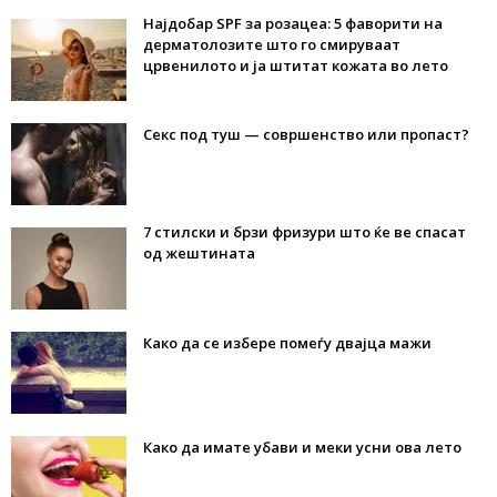
Најдобар SPF за розацеа: 5 фаворити на
дерматолозите што го смируваат
црвенилото и ја штитат кожата во лето
Секс под туш — совршенство или пропаст?
7 стилски и брзи фризури што ќе ве спасат
од жештината
Како да се избере помеѓу двајца мажи
Како да имате убави и меки усни ова лето