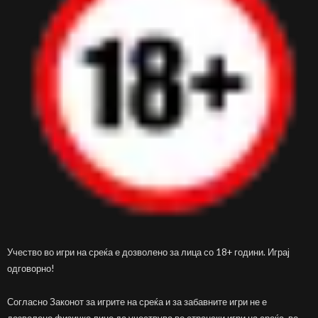
Учество во игри на среќа е дозволено за лица со 18+ години. Играј
одговорно!
Согласно Законот за игрите на среќа и за забавните игри не е
дозволено физичко лице да учествува во странски игри на среќа, во