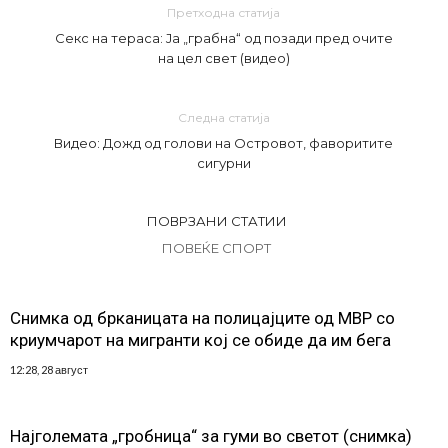
Претходна статија
Секс на тераса: Ја „грабна“ од позади пред очите
на цел свет (видео)
Следна статија
Видео: Дожд од голови на Островот, фаворитите
сигурни
ПОВРЗАНИ СТАТИИ
ПОВЕЌЕ СПОРТ
Снимка од брканицата на полицајците од МВР со
криумчарот на мигранти кој се обиде да им бега
12:28, 28 август
Најголемата „гробница“ за гуми во светот (снимка)