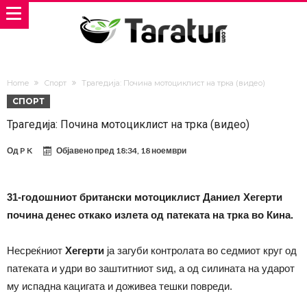
Home
Спорт
Трагедија: Почина мотоциклист на трка (видео)
СПОРТ
Трагедија: Почина мотоциклист на трка (видео)
Од
P K
Објавено пред
18:34, 18 ноември
31-годошниот британски мотоциклист Даниел Хегерти
почина денес откако излета од патеката на трка во Кина.
Несреќниот
Хегерти
ја загуби контролата во седмиот круг од
патеката и удри во заштитниот ѕид, а од силината на ударот
му испадна кацигата и доживеа тешки повреди.