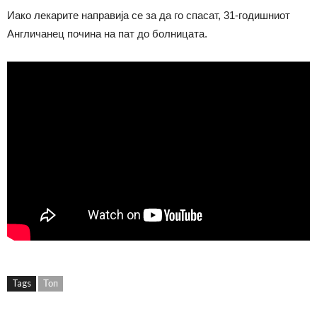
Иако лекарите направија се за да го спасат, 31-годишниот
Англичанец почина на пат до болницата.
Tags
Топ