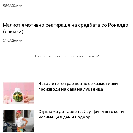
08:47, 31 јули
Малиот емотивно реагираше на средбата со Роналдо
(снимка)
14:07, 26 јули
Вчитај повеќе поврзани статии
Нека летото трае вечно со козметички
производи на база на лубеница
Од плажа до таверна: 7 аутфити што ќе ги
носиме цел ден на одмор