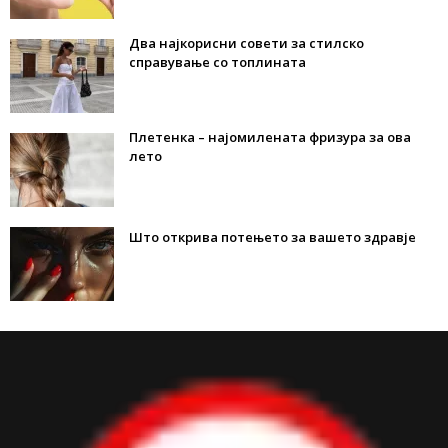
Два најкорисни совети за стилско
справување со топлината
Плетенка – најомилената фризура за ова
лето
Што открива потењето за вашето здравје