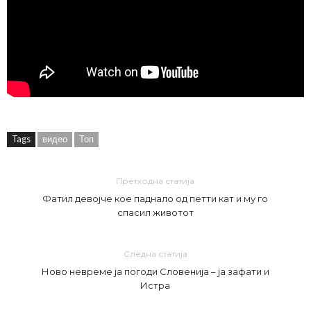
Tags
видео
Топ
Претходна статија
Фатил девојче кое паднало од петти кат и му го
спасил животот
Следна статија
Ново невреме ја погоди Словенија – ја зафати и
Истра