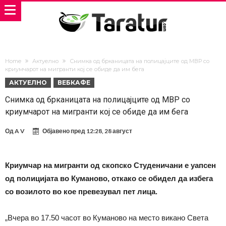
Home
Актуелно
Снимка од брканицата на полицајците од МВР со
криумчарот на мигранти кој се обиде да им бега
АКТУЕЛНО
ВЕБКАФЕ
Снимка од брканицата на полицајците од МВР со
криумчарот на мигранти кој се обиде да им бега
Од
A V
Објавено пред
12:28, 28 август
Криумчар на мигранти од скопско Студеничани е уапсен
од полицијата во Куманово, откако се обидел да избега
со возилото во кое превезувал пет лица.
„Вчера во 17.50 часот во Куманово на место викано Света