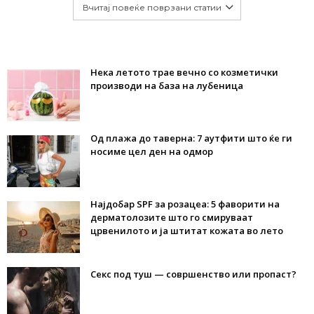
Вчитај повеќе поврзани статии
Нека летото трае вечно со козметички
производи на база на лубеница
Од плажа до таверна: 7 аутфити што ќе ги
носиме цел ден на одмор
Најдобар SPF за розацеа: 5 фаворити на
дерматолозите што го смируваат
црвенилото и ја штитат кожата во лето
Секс под туш — совршенство или пропаст?