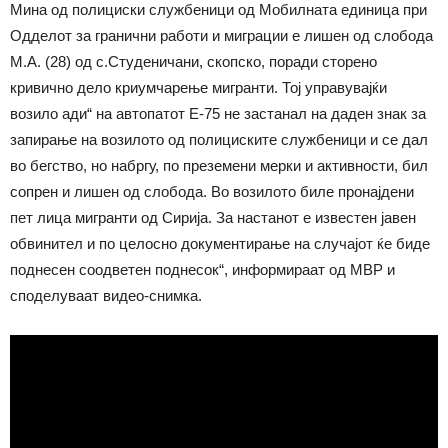
Мина од полициски службеници од Mобилната единица при
Одделот за гранични работи и миграции е лишен од слобода
М.А. (28) од с.Студеничани, скопско, поради сторено
кривично дело криумчарење мигранти. Тој управувајќи
возило ади“ на автопатот Е-75 не застанал на даден знак за
запирање на возилото од полициските службеници и се дал
во бегство, но набргу, по преземени мерки и активности, бил
сопрен и лишен од слобода. Во возилото биле пронајдени
пет лица мигранти од Сирија. За настанот е известен јавен
обвинител и по целосно документирање на случајот ќе биде
поднесен соодветен поднесок“, информираат од МВР и
споделуваат видео-снимка.