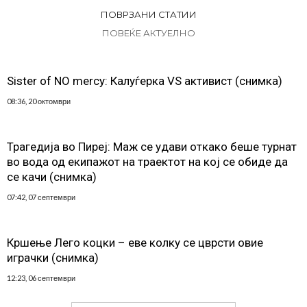
ПОВРЗАНИ СТАТИИ
ПОВЕЌЕ АКТУЕЛНО
Sister of NO mercy: Калуѓерка VS активист (снимка)
08:36, 20 октомври
Трагедија во Пиреј: Маж се удави откако беше турнат
во вода од екипажот на траектот на кој се обиде да
се качи (снимка)
07:42, 07 септември
Кршење Лего коцки – еве колку се цврсти овие
играчки (снимка)
12:23, 06 септември