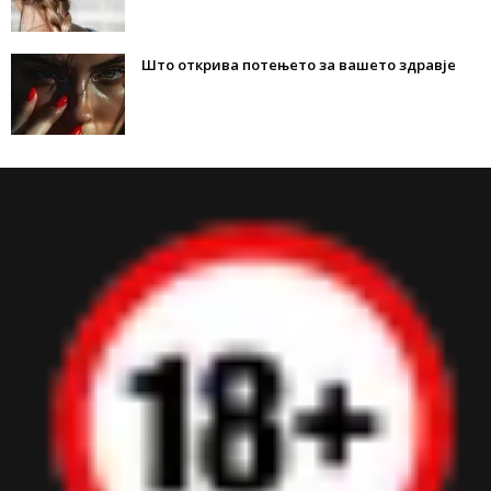
Што открива потењето за вашето здравје