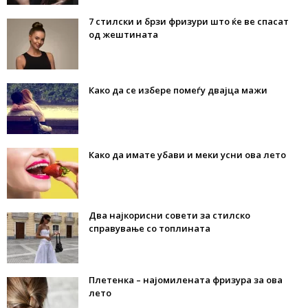
7 стилски и брзи фризури што ќе ве спасат
од жештината
Како да се избере помеѓу двајца мажи
Како да имате убави и меки усни ова лето
Два најкорисни совети за стилско
справување со топлината
Плетенка – најомилената фризура за ова
лето