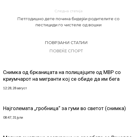
Следна статија
Петгодишно дете почина бидејќи родителите со
пестициди го чистеле од вошки
ПОВРЗАНИ СТАТИИ
ПОВЕЌЕ СПОРТ
Снимка од брканицата на полицајците од МВР со
криумчарот на мигранти кој се обиде да им бега
12:28, 28 август
Најголемата „гробница“ за гуми во светот (снимка)
08:47, 31 јули