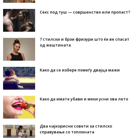
Секс под туш — совршенство или пропаст?
7 стилски и брзи фризури што ќе ве спасат
од жештината
Како да се избере помеѓу двајца мажи
Како да имате убави и меки усни ова лето
Два најкорисни совети за стилско
справување со топлината