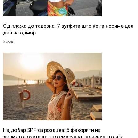
Од плажа до таверна: 7 аутфити што ќе ги носиме цел
ден на одмор
3 часа
Најдобар SPF за розацеа: 5 фаворити на
дерматолозите што го смируваат црвенилото и ја