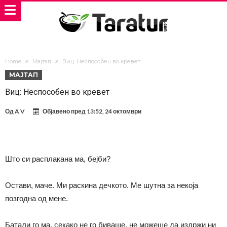
Home
Мајтап
Виц: Неспособен во кревет
МАЈТАП
Виц: Неспособен во кревет
Од
A V
Објавено пред
13:52, 24 октомври
Што си расплакана ма, бејби?
Остави, маче. Ми раскина дечкото. Ме шутна за некоја
позгодна од мене.
Батали го ма, секако не го биваше, не можеше да издржи ни