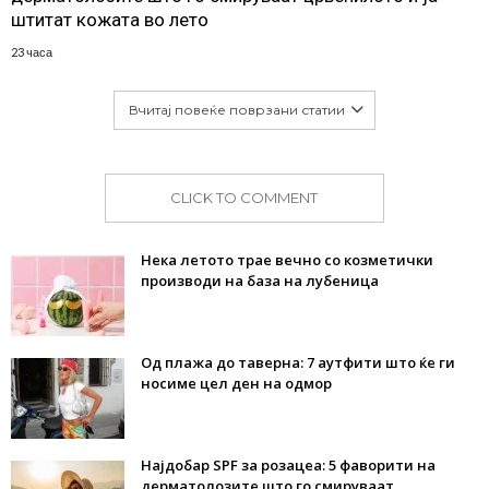
штитат кожата во лето
23 часа
Вчитај повеќе поврзани статии
CLICK TO COMMENT
Нека летото трае вечно со козметички
производи на база на лубеница
Од плажа до таверна: 7 аутфити што ќе ги
носиме цел ден на одмор
Најдобар SPF за розацеа: 5 фаворити на
дерматолозите што го смируваат