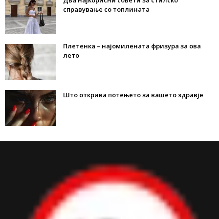
Два најкорисни совети за стилско
справување со топлината
Плетенка – најомилената фризура за ова
лето
Што открива потењето за вашето здравје