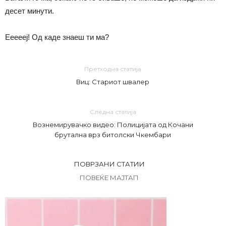
десет минути.
Еееееј! Од каде знаеш ти ма?
Претходна статија
Виц: Стариот швалер
Следна статија
Вознемирувачко видео: Полицијата од Кочани
брутална врз битолски Чкембари
ПОВРЗАНИ СТАТИИ
ПОВЕЌЕ МАЈТАП