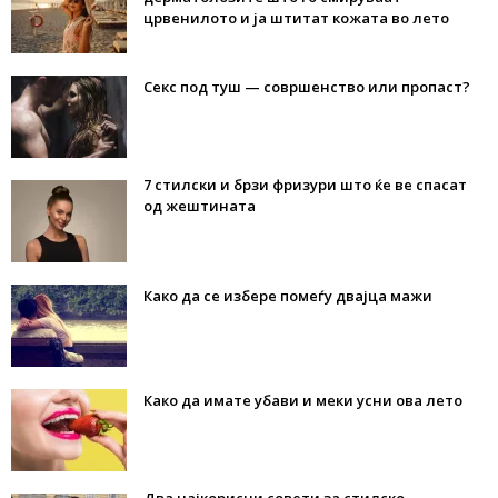
црвенилото и ја штитат кожата во лето
Секс под туш — совршенство или пропаст?
7 стилски и брзи фризури што ќе ве спасат
од жештината
Како да се избере помеѓу двајца мажи
Како да имате убави и меки усни ова лето