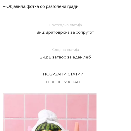
– Објавила фотка со разголени гради.
Претходна статија
Виц: Вратоврска за сопругот
Следна статија
Виц: В затвор за еден леб
ПОВРЗАНИ СТАТИИ
ПОВЕЌЕ МАЈТАП