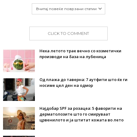
Вчитај повеќе поврзани статии
CLICK TO COMMENT
Нека летото трае вечно со козметички
производи на база на лубеница
Од плажа до таверна: 7 аутфити што ќе ги
носиме цел ден на одмор
Најдобар SPF за розацеа: 5 фаворити на
дерматолозите што го смируваат
црвенилото и ја штитат кожата во лето