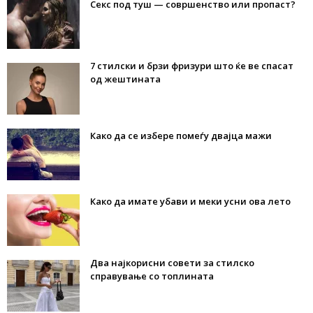
Секс под туш — совршенство или пропаст?
7 стилски и брзи фризури што ќе ве спасат
од жештината
Како да се избере помеѓу двајца мажи
Како да имате убави и меки усни ова лето
Два најкорисни совети за стилско
справување со топлината