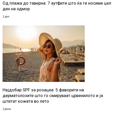
Од плажа до таверна: 7 аутфити што ќе ги носиме цел
ден на одмор
1 ден
Најдобар SPF за розацеа: 5 фаворити на
дерматолозите што го смируваат црвенилото и ја
штитат кожата во лето
2 дена