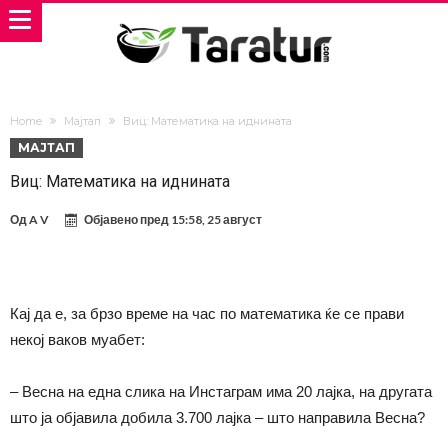
Home
Мајтап
Виц: Математика на иднината
МАЈТАП
Виц: Математика на иднината
Од
A V
Објавено пред
15:58, 25 август
Кај да е, за брзо време на час по математика ќе се прави
некој ваков муабет:
– Весна на една слика на Инстаграм има 20 лајка, на другата
што ја објавила добила 3.700 лајка – што направила Весна?