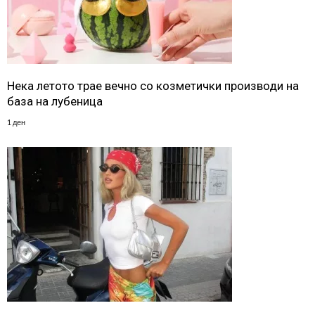
Нека летото трае вечно со козметички производи на
база на лубеница
1 ден