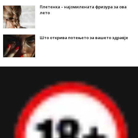
Плетенка – најомилената фризура за ова
лето
Што открива потењето за вашето здравје