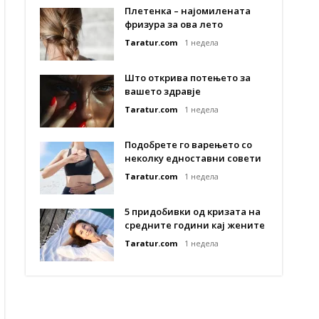
Плетенка – најомилената
фризура за ова лето
Taratur.com
1 недела
Што открива потењето за
вашето здравје
Taratur.com
1 недела
Подобрете го варењето со
неколку едноставни совети
Taratur.com
1 недела
5 придобивки од кризата на
средните години кај жените
Taratur.com
1 недела