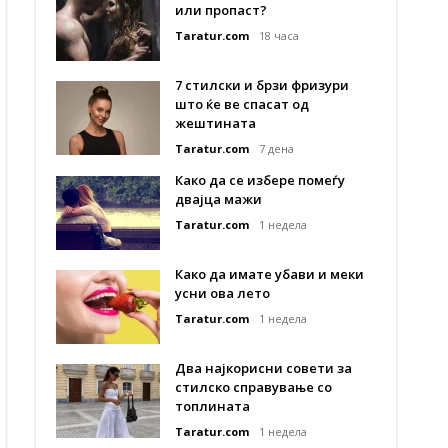
или пропаст?
Taratur.com
18 часа
7 стилски и брзи фризури
што ќе ве спасат од
жештината
Taratur.com
7 дена
Како да се избере помеѓу
двајца мажи
Taratur.com
1 недела
Како да имате убави и меки
усни ова лето
Taratur.com
1 недела
Два најкорисни совети за
стилско справување со
топлината
Taratur.com
1 недела