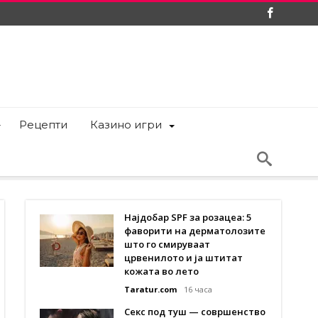
Рецепти
Казино игри
Најдобар SPF за розацеа: 5
фаворити на дерматолозите
што го смируваат
црвенилото и ја штитат
кожата во лето
Taratur.com
16 часа
Секс под туш — совршенство