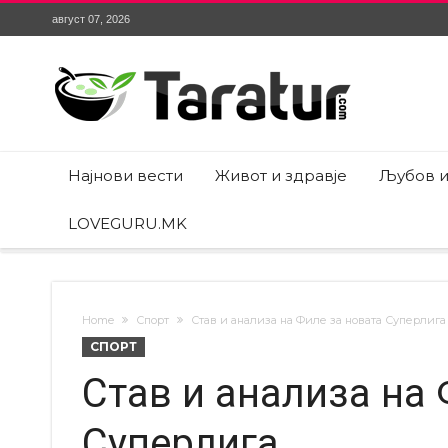
август 07, 2026
Најнови вести
Живот и здравје
Љубов и
LOVEGURU.MK
Home
Спорт
Став и анализа на Филе за новата Суперлига
СПОРТ
Став и анализа на 
Суперлига