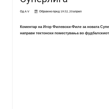
Од
A V
Објавено пред
19:52, 20 април
Коментар на Игор Филевски-Филе за новата Супер
направи тектонски поместувања во фудбалскиот 