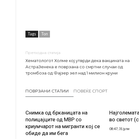
Tags
Топ
Претходна статија
Хематологот Холме кој утврди дека вакцината на
АстраЗенека е поврзана со смртни случаи од
тромбоза од Фајзер зел над 1 милион круни
ПОВРЗАНИ СТАТИИ
ПОВЕЌЕ СПОРТ
Снимка од брканицата на
Најголемата
полицајците од МВР со
во светот (
криумчарот на мигранти кој се
08:47, 31 јули
обиде да им бега