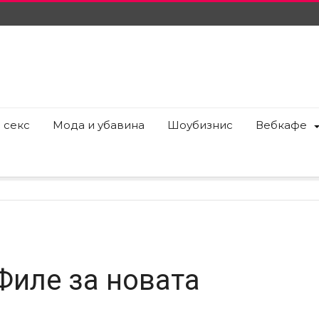
 секс
Мода и убавина
Шоубизнис
Вебкафе
Филе за новата