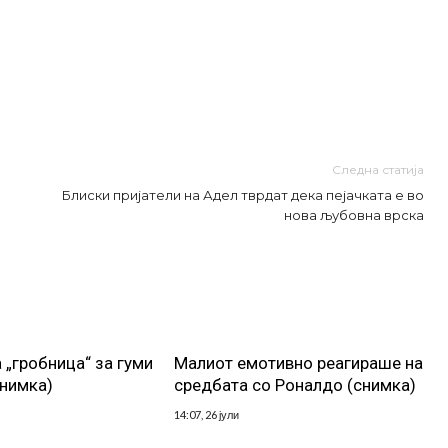
Следна статија
Блиски пријатели на Адел тврдат дека пејачката е во
нова љубовна врска
 „гробница“ за гуми
Малиот емотивно реагираше на
снимка)
средбата со Роналдо (снимка)
14:07, 26 јули