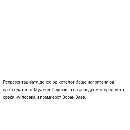
Репрезентацијата денес од хотелот беше испратена од
претседателот Муамед Сејдини, а на аеродромот пред летот
среќа им посака и премиерот Зоран Заев.