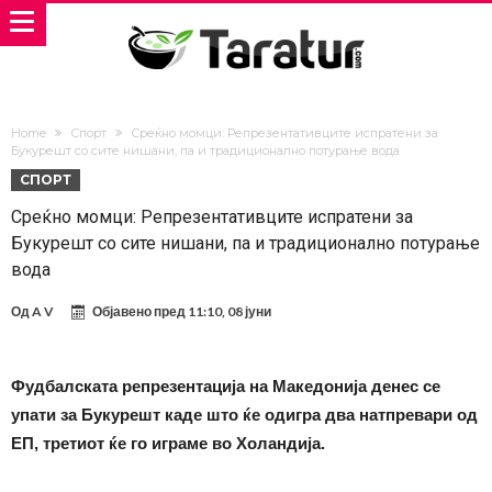
Home
Спорт
Среќно момци: Репрезентативците испратени за
Букурешт со сите нишани, па и традиционално потурање вода
СПОРТ
Среќно момци: Репрезентативците испратени за
Букурешт со сите нишани, па и традиционално потурање
вода
Од
A V
Објавено пред
11:10, 08 јуни
Фудбалската репрезентација на Македонија денес се
упати за Букурешт каде што ќе одигра два натпревари од
ЕП, третиот ќе го играме во Холандија.