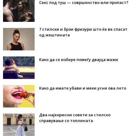
Секс под туш — совршенство или пропаст?
7 стилски и брзи фризури што ќе ве спасат
од жештината
Како да се избере помеѓу двајца мажи
Како да имате убави и меки усни ова лето
Два најкорисни совети за стилско
справување со топлината