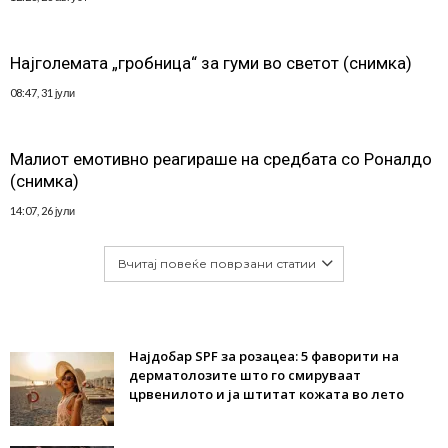
Најголемата „гробница“ за гуми во светот (снимка)
08:47, 31 јули
Малиот емотивно реагираше на средбата со Роналдо
(снимка)
14:07, 26 јули
Вчитај повеќе поврзани статии
Најдобар SPF за розацеа: 5 фаворити на
дерматолозите што го смируваат
црвенилото и ја штитат кожата во лето