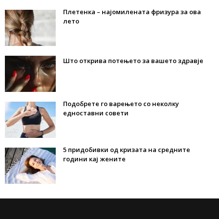
Плетенка – најомилената фризура за ова
лето
Што открива потењето за вашето здравје
Подобрете го варењето со неколку
едноставни совети
5 придобивки од кризата на средните
години кај жените