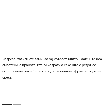
Репрезентативците заминаа од хотелот Хилтон каде што беа
сместени, а вработените ги испратија како што е редот со
сите нишани, тука беше и традиционалното фрлање вода за
среќа.