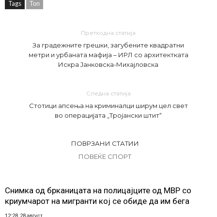
Tags
Топ
Претходна статија
За градежните грешки, загубените квадратни
метри и урбаната мафија – ИРЛ со архитектката
Искра Јанковска-Михајловска
Следна статија
Стотици апсења на криминалци ширум цел свет
во операцијата „Тројански штит“
ПОВРЗАНИ СТАТИИ
ПОВЕЌЕ СПОРТ
Снимка од брканицата на полицајците од МВР со
криумчарот на мигранти кој се обиде да им бега
12:28, 28 август