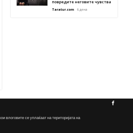
повредите неговите чувства
Taratur.com
6 дена
кои влоговите се уплаќаат на територијата на