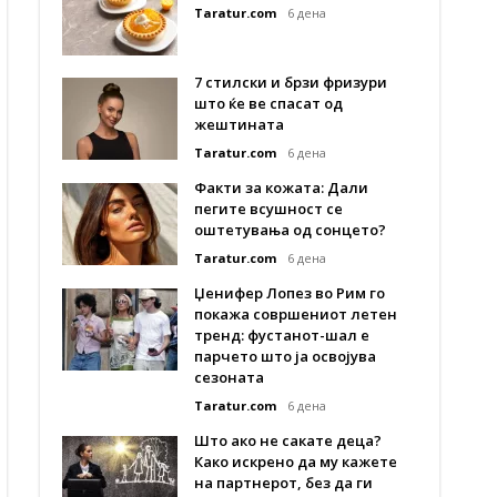
Taratur.com
6 дена
7 стилски и брзи фризури
што ќе ве спасат од
жештината
Taratur.com
6 дена
Факти за кожата: Дали
пегите всушност се
оштетувања од сонцето?
Taratur.com
6 дена
Џенифер Лопез во Рим го
покажа совршениот летен
тренд: фустанот-шал е
парчето што ја освојува
сезоната
Taratur.com
6 дена
Што ако не сакате деца?
Како искрено да му кажете
на партнерот, без да ги