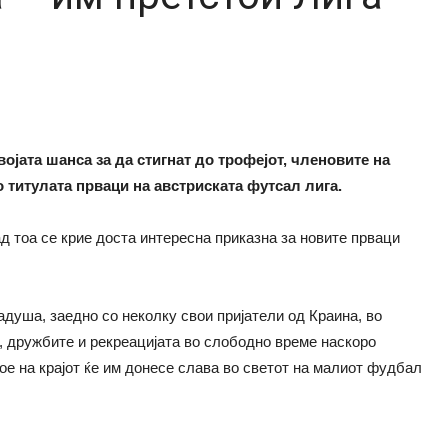
ојата шанса за да стигнат до трофејот, членовите на
 титулата прваци на австриската футсал лига.
ад тоа се крие доста интересна приказна за новите прваци
душа, заедно со неколку свои пријатели од Краина, во
о, дружбите и рекреацијата во слободно време наскоро
е на крајот ќе им донесе слава во светот на малиот фудбал