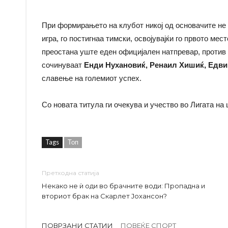
При формирањето на клубот никој од основачите не 
игра, го постигнаа тимски, освојувајќи го првото ме
преостана уште еден официјален натпревар, против ек
сочинуваат
Енди Нухановиќ, Ренаил Хишиќ, Едв
славење на големиот успех.
Со новата титула ги очекува и учество во Лигата на
Tags
Топ
Претходна статија
Некако не ѝ оди во брачните води: Пропадна и
вториот брак на Скарлет Јохансон?
ПОВРЗАНИ СТАТИИ
ПОВЕЌЕ СПОРТ