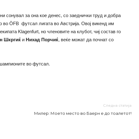
ни сонувал за она кое денес, со заеднички труд и добра
сто во ÖFB футсал лигата во Австрија. Овој викенд им
ипата Klagenfurt, но членовите на клубот, чиј состав го
ин Шкргиќ
и
Нихад Порчиќ
, веќе можат да почнат со
 шампионите во футсал.
Следна статија
Милер: Моето место во Баерн е до тоалетот!