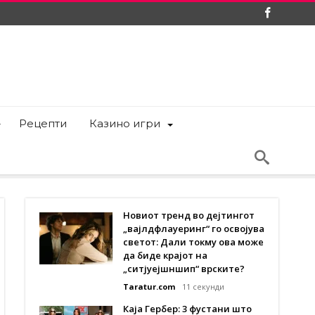
Рецепти
Казино игри
Новиот тренд во дејтингот
„вајлдфлауеринг“ го освојува
светот: Дали токму ова може
да биде крајот на
„ситјуејшншип“ врските?
Taratur.com
11 секунди
Каја Гербер: 3 фустани што