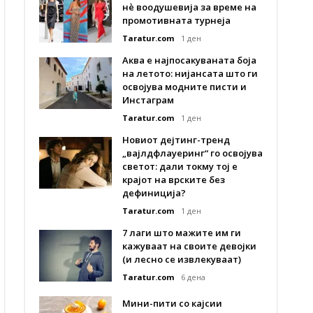
нè воодушевија за време на
промотивната турнеја
Taratur.com
1 ден
Аква е најпосакуваната боја
на летото: нијансата што ги
освојува модните писти и
Инстаграм
Taratur.com
1 ден
Новиот дејтинг-тренд
„вајлдфлауеринг“ го освојува
светот: дали токму тој е
крајот на врските без
дефиниција?
Taratur.com
1 ден
7 лаги што мажите им ги
кажуваат на своите девојки
(и лесно се извлекуваат)
Taratur.com
6 дена
Мини-пити со кајсии