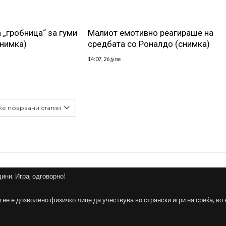
 „гробница“ за гуми
Малиот емотивно реагираше на
снимка)
средбата со Роналдо (снимка)
14:07, 26 јули
ќе поврзани статии
дини. Играј одговорно!
и не е дозволено физичко лице да учествува во странски игри на среќа, во 