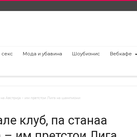
 секс
Мода и убавина
Шоубизнис
Вебкафе
 на Австрија – им претстои Лига на шампиони
ле клуб, па станаа
 – им претстои Лига