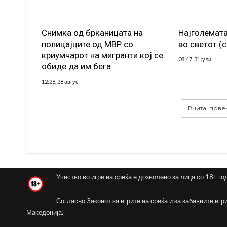
Снимка од брканицата на
Најголемата
полицајците од МВР со
во светот (
криумчарот на мигранти кој се
08:47, 31 јули
обиде да им бега
12:28, 28 август
Вчитај пове
Учество во игри на среќа е дозволено за лица со 18+ го
Согласно Законот за игрите на среќа и за забавните игр
Македонија.