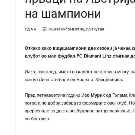
на шампиони
Од
A V
Објавено пред
09:48, 27 јануари
Откако како вицешампиони две сезони ја чекаа св
клубот во мал фудбал FC Diamant Linz стигнаа до
Иако, наизглед, името на клубот не открива многу, з
кои во Линц стигнале од Босна и Херцеговина.
Пред петнаесетина години
Изо Муриќ
од Голема Кла
потрага по добра забава го формирале овој клуб. Н
прераснале во доста возбудливо натпреварување, ко
во Австрија.