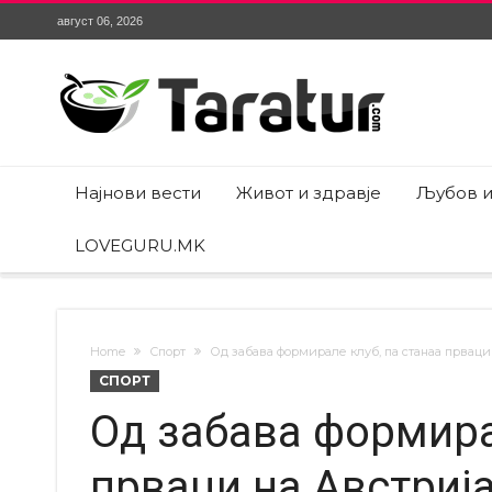
август 06, 2026
Најнови вести
Живот и здравје
Љубов и
LOVEGURU.MK
Home
Спорт
Од забава формирале клуб, па станаа прваци
СПОРТ
Од забава формира
прваци на Австрија