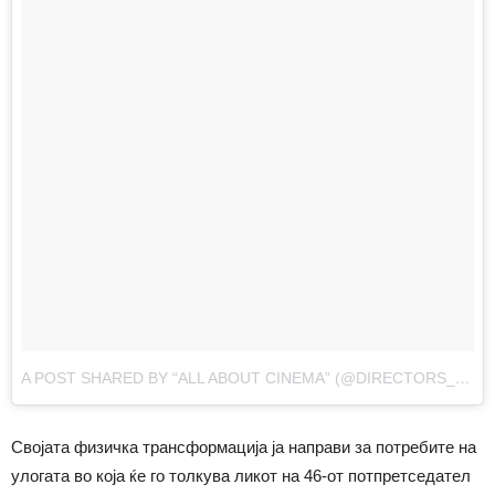
A POST SHARED BY “ALL ABOUT CINEMA” (@DIRECTORS_VISION)
Својата физичка трансформација ја направи за потребите на
улогата во која ќе го толкува ликот на 46-от потпретседател