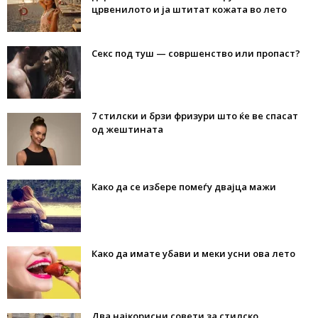
црвенилото и ја штитат кожата во лето
Секс под туш — совршенство или пропаст?
7 стилски и брзи фризури што ќе ве спасат
од жештината
Како да се избере помеѓу двајца мажи
Како да имате убави и меки усни ова лето
Два најкорисни совети за стилско