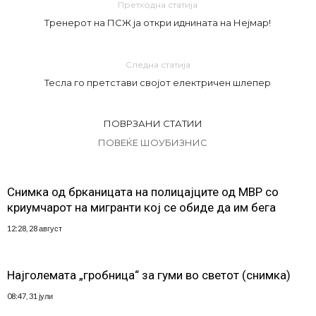
Претходна статија
Тренерот на ПСЖ ја откри иднината на Нејмар!
Следна статија
Тесла го претстави својот електричен шлепер
ПОВРЗАНИ СТАТИИ
ПОВЕЌЕ ШОУБИЗНИС
Снимка од брканицата на полицајците од МВР со
криумчарот на мигранти кој се обиде да им бега
12:28, 28 август
Најголемата „гробница“ за гуми во светот (снимка)
08:47, 31 јули