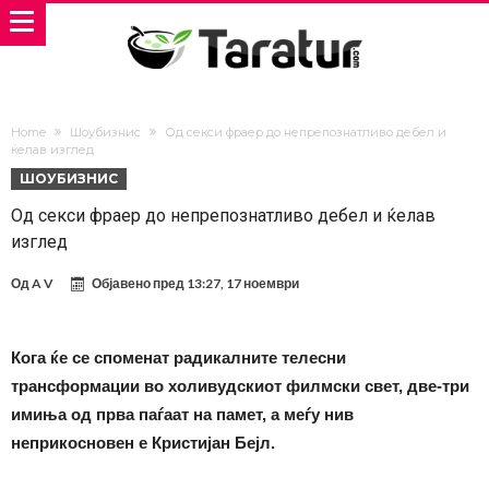
Home
Шоубизнис
Од секси фраер до непрепознатливо дебел и
ќелав изглед
ШОУБИЗНИС
Од секси фраер до непрепознатливо дебел и ќелав
изглед
Од
A V
Објавено пред
13:27, 17 ноември
Кога ќе се споменат радикалните телесни
трансформации во холивудскиот филмски свет, две-три
имиња од прва паѓаат на памет, а меѓу нив
неприкосновен е Кристијан Бејл.