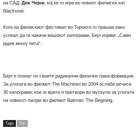
на САД,
Дик Чејни
, кој ќе го игра во новиот филмски хит
Blackseat.
Кога на филмскиот фестивал во Торонто го прашаа како
успеал да ги накачи вишокот килограми, Бејл изјави: „Само
јадев многу пита“.
Бејл е познат по своите радикални физички трансформации.
За улогата во филмот The Machinist во 2004 ослабе речиси
30 килограми, кои ги врати и претвори во мускули за улогата
на човекот-лилјак во филмот Batman: The Bеgining.
Tags
Топ