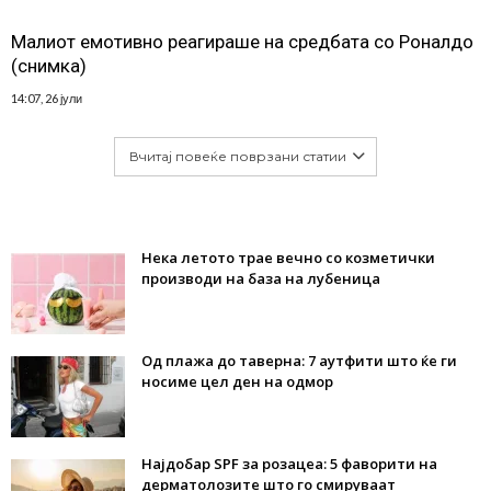
Малиот емотивно реагираше на средбата со Роналдо
(снимка)
14:07, 26 јули
Вчитај повеќе поврзани статии
Нека летото трае вечно со козметички
производи на база на лубеница
Од плажа до таверна: 7 аутфити што ќе ги
носиме цел ден на одмор
Најдобар SPF за розацеа: 5 фаворити на
дерматолозите што го смируваат