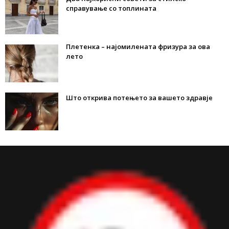
справување со топлината
Плетенка – најомилената фризура за ова
лето
Што открива потењето за вашето здравје