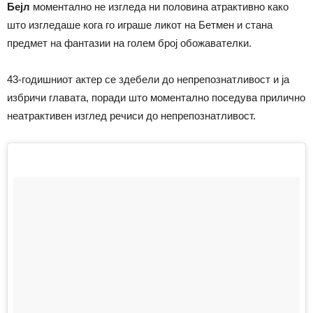
Бејл
моментално не изгледа ни половина атрактивно како
што изгледаше кога го играше ликот на Бетмен и стана
предмет на фантазии на голем број обожавателки.
43-годишниот актер се здебели до непрепознатливост и ја
избричи главата, поради што моментално поседува прилично
неатрактивен изглед речиси до непрепознатливост.