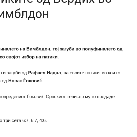
Вимблдон
финалето на Вимблдон, тој загуби во полуфиналето од
о својот избор на патики.
 и загуби од
Рафаел Надал
, на своите патики, во кои го
а од
Новак Ѓоковиќ
.
повредениот Ѓоковиќ. Српскиот тенисер му го предаде
ри сета 6:7, 6:7, 4:6.