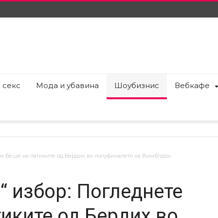
 секс
Мода и убавина
Шоубизнис
Вебкафе
лик беше на патиките од Бердих во полуфиналето на Вимблдон
“ избор: Погледнете
тиките од Бердих во