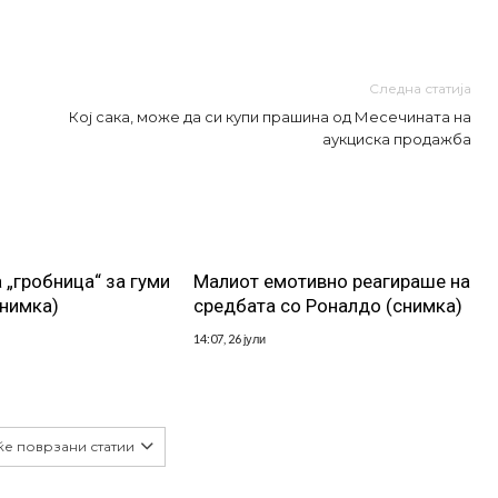
Следна статија
Кој сака, може да си купи прашина од Месечината на
аукциска продажба
 „гробница“ за гуми
Малиот емотивно реагираше на
снимка)
средбата со Роналдо (снимка)
14:07, 26 јули
ќе поврзани статии