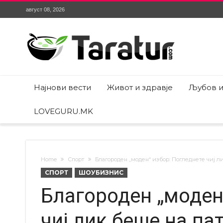
август 08, 2026
Најнови вести
Живот и здравје
Љубов и
LOVEGURU.MK
Home
Спорт
Благороден „моден“ избор: Погледнете чиј 
СПОРТ
ШОУБИЗНИС
Благороден „моден
чиј лик беше на па