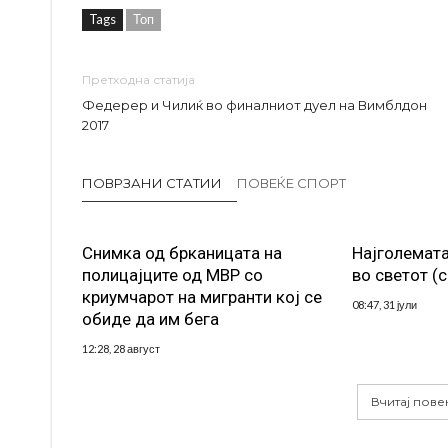
Tags
Топ
Претходна статија
Федерер и Чилиќ во финалниот дуел на Вимблдон
2017
ПОВРЗАНИ СТАТИИ
ПОВЕЌЕ СПОРТ
Снимка од брканицата на
Најголемата
полицајците од МВР со
во светот (
криумчарот на мигранти кој се
08:47, 31 јули
обиде да им бега
12:28, 28 август
Вчитај пове