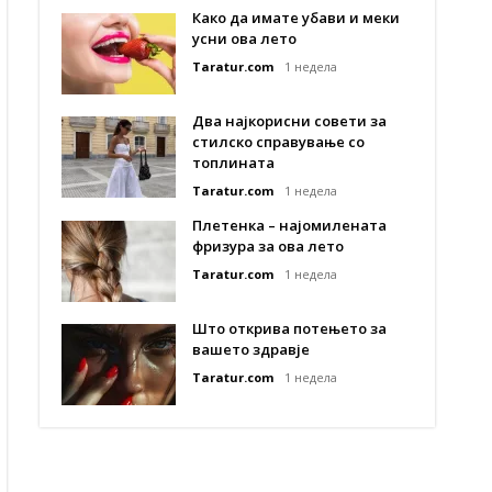
Како да имате убави и меки
усни ова лето
Taratur.com
1 недела
Два најкорисни совети за
стилско справување со
топлината
Taratur.com
1 недела
Плетенка – најомилената
фризура за ова лето
Taratur.com
1 недела
Што открива потењето за
вашето здравје
Taratur.com
1 недела