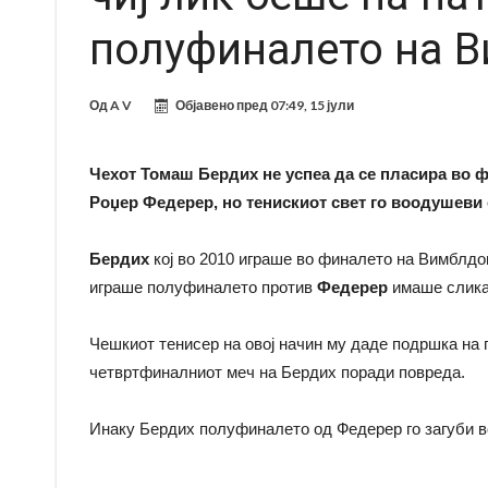
полуфиналето на 
Од
A V
Објавено пред
07:49, 15 јули
Чехот Томаш Бердих не успеа да се пласира во 
Роџер Федерер, но тенискиот свет го воодушеви с
Бердих
кој во 2010 играше во финалето на Вимблдон
играше полуфиналето против
Федерер
имаше слик
Чешкиот тенисер на овој начин му даде подршка на 
четвртфиналниот меч на Бердих поради повреда.
Инаку Бердих полуфиналето од Федерер го загуби во т