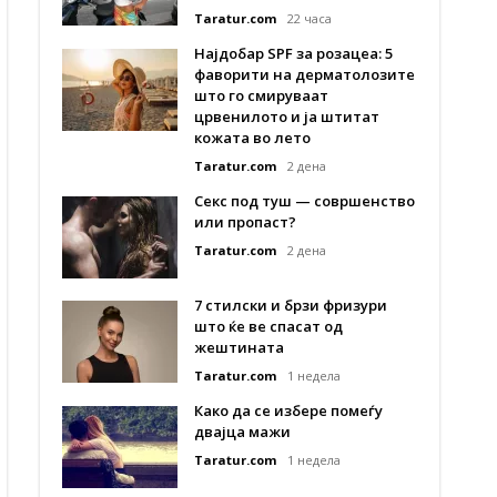
Taratur.com
22 часа
Најдобар SPF за розацеа: 5
фаворити на дерматолозите
што го смируваат
црвенилото и ја штитат
кожата во лето
Taratur.com
2 дена
Секс под туш — совршенство
или пропаст?
Taratur.com
2 дена
7 стилски и брзи фризури
што ќе ве спасат од
жештината
Taratur.com
1 недела
Како да се избере помеѓу
двајца мажи
Taratur.com
1 недела