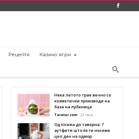
Рецепти
Казино игри
Нека летото трае вечно со
козметички производи на
база на лубеница
Taratur.com
22 часа
Од плажа до таверна: 7
аутфити што ќе ги носиме
цел ден на одмор