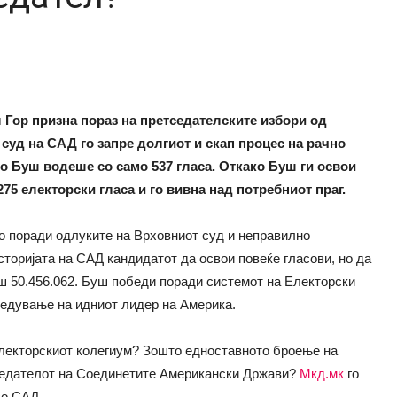
 Гор призна пораз на претседателските избори од
суд на САД го запре долгиот и скап процес на рачно
о Буш водеше со само 537 гласа. Откако Буш ги освои
275 електорски гласа и го вивна над потребниот праг.
о поради одлуките на Врховниот суд и неправилно
сторијата на САД кандидатот да освои повеќе гласови, но да
Буш 50.456.062. Буш победи поради системот на Електорски
редување на идниот лидер на Америка.
лекторскиот колегиум? Зошто едноставното броење на
тседателот на Соединетите Американски Држави?
Мкд.мк
го
во САД.