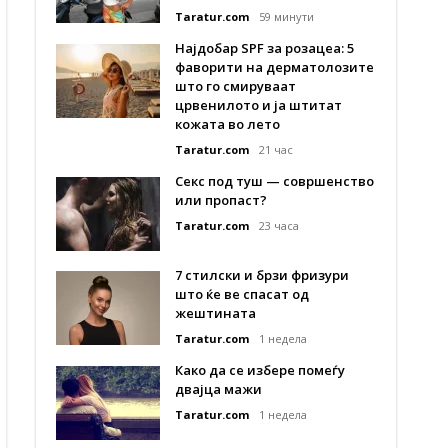
Taratur.com
59 минути
Најдобар SPF за розацеа: 5
фаворити на дерматолозите
што го смируваат
црвенилото и ја штитат
кожата во лето
Taratur.com
21 час
Секс под туш — совршенство
или пропаст?
Taratur.com
23 часа
7 стилски и брзи фризури
што ќе ве спасат од
жештината
Taratur.com
1 недела
Како да се избере помеѓу
двајца мажи
Taratur.com
1 недела