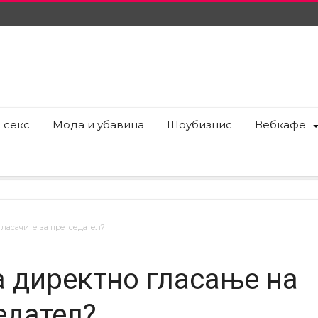
 секс
Мода и убавина
Шоубизнис
Вебкафе
гласачите за претседател?
 директно гласање на
едател?