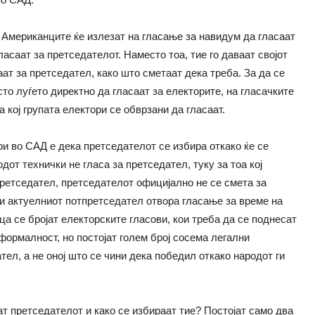
а Американците ќе излезат на гласање за навидум да гласаат
асаат за претседателот. Наместо тоа, тие го даваат својот
саат за претседател, како што сметаат дека треба. За да се
то луѓето директно да гласаат за електорите, на гласачките
 кој групата електори се обврзани да гласаат.
и во САД е дека претседателот се избира откако ќе се
дот технички не гласа за претседател, туку за тоа кој
претседател, претседателот официјално не се смета за
ари актуелниот потпретседател отвора гласање за време на
ца се бројат електорските гласови, кои треба да се поднесат
формалност, но постојат голем број сосема легални
тел, а не оној што се чини дека победил откако народот ги
т претседателот и како се избираат тие? Постојат само два