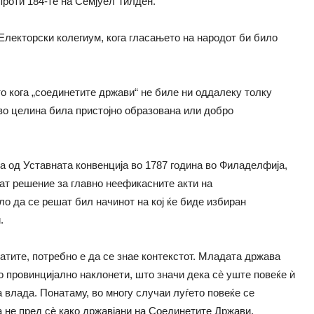
проти 184-те на Семјуел Тилден.
 Електорски колегиум, кога гласањето на народот би било
о кога „соединетите држави“ не биле ни оддалеку толку
 во целина била пристојно образована или добро
а од Уставната конвенција во 1787 година во Филаделфија,
ат решение за главно неефикасните акти на
 да се решат бил начинот на кој ќе биде избиран
.
атите, потребно е да се знае контекстот. Младата држава
о провинцијално наклонети, што значи дека сè уште повеќе ѝ
 влада. Понатаму, во многу случаи луѓето повеќе се
а не пред сè како државјани на Соединетите Држави.