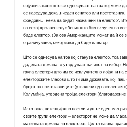
сојузни закони што се однесуваат на тоа кој може да 
се наведува дека „ниеден сенатор или претставник,
фондови… нема да бидат назначени за електор“. Вт
на секој државен службеник што бил вклучен во вос
биде електор. (За ова Американците можат да ѝ се з
ограничувања, секој може да биде електор.
Што се однесува на тоа кој станува електор, тоа зав
дадената држава го утврдуваат начинот на избор. Но
група електори што им се исклучително лојални на с
електорските гласови што ги има државата, кој, пак, 
бројот на претставниците (утврдени од населението)
Колумбија, утврдени тројца електори (благодарение 
Исто така, потенцијално постои и уште еден мал риз
своите групи електори – електорот не може да гласа
матичната држава на електорот. Целта на ова правил