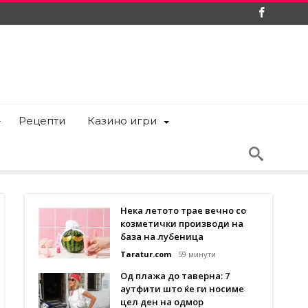
Рецепти
Казино игри
Нека летото трае вечно со
козметички производи на
база на лубеница
Taratur.com
59 минути
Од плажа до таверна: 7
аутфити што ќе ги носиме
цел ден на одмор