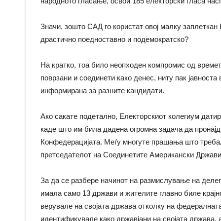
народното гласање, освои 185 електорски гласа нас
Значи, зошто САД го користат овој малку заплеткан
драстично поедноставно и подемократско?
На кратко, тоа било неопходен компромис од времет
поврзани и соединети како денес, ниту пак јавноста
информирана за разните кандидати.
Ако сакате подетално, Електорскиот колегиум датир
каде што им била дадена огромна задача да пронајд
Конфедерацијата. Меѓу многуте прашања што требало
претседателот на Соединетите Американски Држави
За да се разбере начинот на размислување на делег
имала само 13 држави и жителите главно биле крајн
верувале на својата држава отколку на федералната
идентификувале како државјани на својата држава, 