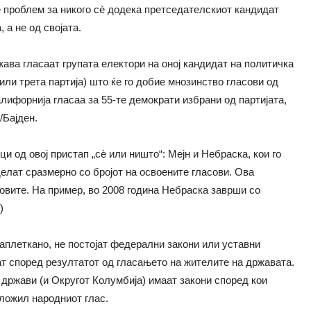
е проблем за никого сè додека претседателскиот кандидат
 а не од својата.
жава гласаат групата електори на оној кандидат на политичка
или трета партија) што ќе го добие мнозинство гласови од
лифорнија гласаа за 55-те демократи избрани од партијата,
/Бајден.
и од овој пристап „сè или ништо“: Мејн и Небраска, кои го
елат сразмерно со бројот на освоените гласови. Ова
овите. На пример, во 2008 година Небраска заврши со
)
заплеткано, не постојат федерални закони или уставни
т според резултатот од гласањето на жителите на државата.
9 држави (и Округот Колумбија) имаат закони според кои
аложил народниот глас.