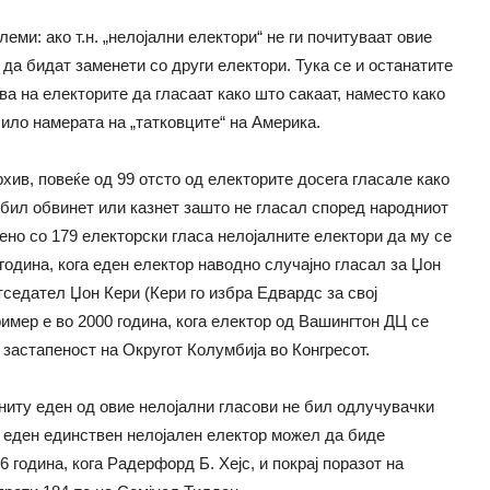
леми: ако т.н. „нелојални електори“ не ги почитуваат овие
да бидат заменети со други електори. Тука се и останатите
а на електорите да гласаат како што сакаат, наместо како
било намерата на „татковците“ на Америка.
хив, повеќе од 99 отсто од електорите досега гласале како
бил обвинет или казнет зашто не гласал според народниот
чено со 179 електорски гласа нелојалните електори да му се
година, кога еден електор наводно случајно гласал за Џон
седател Џон Кери (Кери го избра Едвардс за свој
имер e во 2000 година, кога електор од Вашингтон ДЦ се
 застапеност на Округот Колумбија во Конгресот.
 ниту еден од овие нелојални гласови не бил одлучувачки
о еден единствен нелојален електор можел да биде
 година, кога Радерфорд Б. Хејс, и покрај поразот на