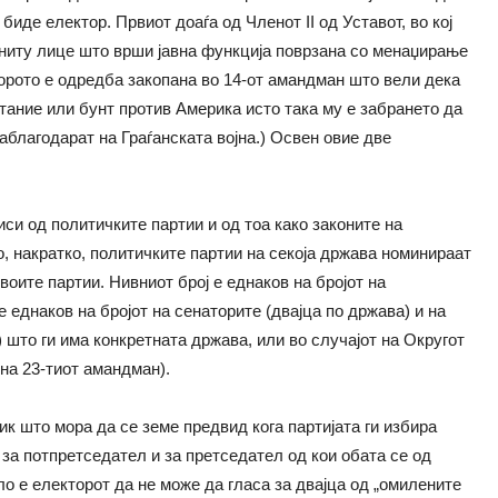
биде електор. Првиот доаѓа од Членот II од Уставот, во кој
 ниту лице што врши јавна функција поврзана со менаџирање
орото е одредба закопана во 14-от амандман што вели дека
тание или бунт против Америка исто така му е забрането да
аблагодарат на Граѓанската војна.) Освен овие две
иси од политичките партии и од тоа како законите на
, накратко, политичките партии на секоја држава номинираат
воите партии. Нивниот број е еднаков на бројот на
е еднаков на бројот на сенаторите (двајца по држава) и на
 што ги има конкретната држава, или во случајот на Округот
на 23-тиот амандман).
ик што мора да се земе предвид кога партијата ги избира
 за потпретседател и за претседател од кои обата се од
о е електорот да не може да гласа за двајца од „омилените