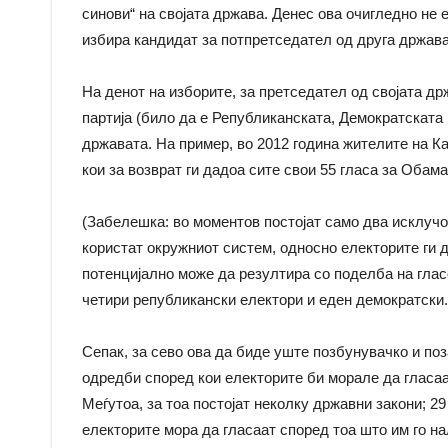
синови“ на својата држава. Денес ова очигледно не 
избира кандидат за потпретседател од друга држава,
На денот на изборите, за претседател од својата др
партија (било да е Републиканската, Демократската 
државата. На пример, во 2012 година жителите на Ка
кои за возврат ги дадоа сите свои 55 гласа за Обама
(Забелешка: во моментов постојат само два исклучоц
користат окружниот систем, односно електорите ги д
потенцијално може да резултира со поделба на глас
четири републикански електори и еден демократски.
Сепак, за сево ова да биде уште позбунувачко и по
одредби според кои електорите би морале да гласаа
Меѓутоа, за тоа постојат неколку државни закони; 2
електорите мора да гласаат според тоа што им го н