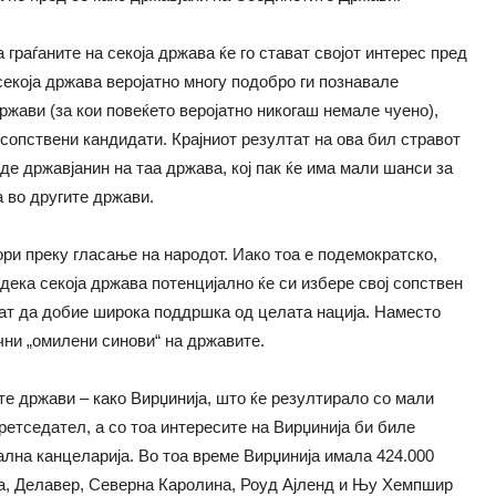
граѓаните на секоја држава ќе го стават својот интерес пред
 секоја држава веројатно многу подобро ги познавале
ржави (за кои повеќето веројатно никогаш немале чуено),
 сопствени кандидати. Крајниот резултат на ова бил стравот
де државјанин на таа држава, кој пак ќе има мали шанси за
 во другите држави.
ори преку гласање на народот. Иако тоа е подемократско,
дека секоја држава потенцијално ќе си избере свој сопствен
дат да добие широка поддршка од целата нација. Наместо
чни „омилени синови“ на државите.
е држави – како Вирџинија, што ќе резултирало со мали
ретседател, а со тоа интересите на Вирџинија би биле
лна канцеларија. Во тоа време Вирџинија имала 424.000
ја, Делавер, Северна Каролина, Роуд Ајленд и Њу Хемпшир