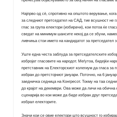
Најпрво од сè, спротивно на општото верување, ког
за следниот претседател на САД, тие всушност не гл
глас за група електори (избирачи), кои потоа ќе гла
сведат на минимум шансите некој да се збуни, намес
ливчиња стои името на кандидатот за претседател за
Уште една честа заблуда за претседателските избор
избројат гласовите на народот. Меѓутоа, бидејќи наро
претставник на Електорскиот колегиум да гласа за 
избран до претстојниот јануари. Поточно, на 6 јану
заедничка седница на Конгресот. Токму на таа седни
до крајот на декември. Ова може да личи на обична 
сценарија во кои може да биде избран друг претседа
избрал електорите.
Значи кои се овие електори што всушност го избираа