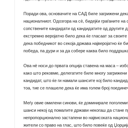
Поради ова, основачите на САД биле загрижени дека 
националниот. Одозгора на сè, бидејќи граѓаните на
сопствените кандидати од кандидатите од другите д
екстремно веројатно било дека ќе гласаат за своите
дека победникот во секоја држава најверојатно ќе би
победа, па дури и за да собере каква било поддршка
Ова нè носи до првата опција ставена на маса – изб
како што рековме, делегатите биле многу загрижени 
кандидат, што ќе ги намали шансите кој било канди
тоа, тие се плашеле дека ќе има голем број поедине
Меѓу овие омилени синови, ќе доминирале поголемит
шанси некој од помалите држави некогаш да стане п
непропорционално застапени во највисоката национа
жители со право на глас, што било повеќе од Џорџи