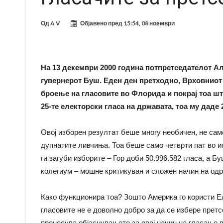
Од
A V
Објавено пред
15:54, 08 ноември
На 13 декември 2000 година потпретседателот Ал
гувернерот Буш. Еден ден претходно, Врховниот 
броење на гласовите во Флорида и покрај тоа шт
25-те електорски гласа на државата, тоа му даде 
Овој изборен резултат беше многу необичен, не сам
дупнатите ливчиња. Тоа беше само четврти пат во и
ги загуби изборите – Гор доби 50.996.582 гласа, а 
колегиум – мошне критикуван и сложен начин на од
Како функционира тоа? Зошто Америка го користи Е
гласовите не е доволно добро за да се избере пре
пренесува објаснувањето за овој начин на гласање 