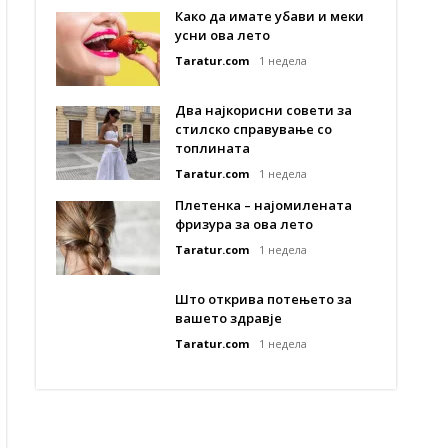
Како да имате убави и меки
усни ова лето
Taratur.com
1 недела
Два најкорисни совети за
стилско справување со
топлината
Taratur.com
1 недела
Плетенка – најомилената
фризура за ова лето
Taratur.com
1 недела
Што открива потењето за
вашето здравје
Taratur.com
1 недела