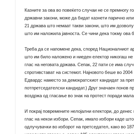
Казните за ова во повеќето случаи не се премногу го
државни закони, може да бидат казнети парично или 
21 држава што немаат такви закони, што им дозволув
што им наложила јавноста. Се чини дека токму ова 
Треба да се напомене дека, според Националниот ар
што им било наложено и ниеден електор никогаш не 
глас на неговата држава. Сепак, 22 пати се има слу
спротивстават на системот. Најновото беше во 2004 
Едвардс наместо за демократскиот кандидат за прет
потпретседателски кандидат.) Друг значаен понов пр
воздржа од гласање во знак на протест поради мала
И покрај повремените нелојални електори, до денес
глас на некои избори. Сепак, имало избори каде шт
одлучувачки во изборот на претседател, како во 1876