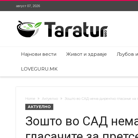
август 07, 2026
Најнови вести
Живот и здравје
Љубов и
LOVEGURU.MK
Home
Актуелно
Зошто во САД нема директно гласање на 
АКТУЕЛНО
Зошто во САД нема
гласачите за претс