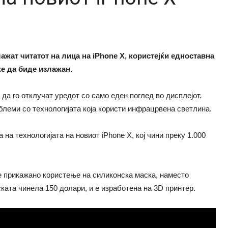
ажат читатот на лица на iPhone X, користејќи едноставна
же да биде излажан.
да го отклучат уредот со само еден поглед во дисплејот.
леми со технологијата која користи инфрацрвена светлина.
на технологијата на новиот iPhone X, кој чини преку 1.000
е прикажано користење на силиконска маска, наместо
ката чинела 150 долари, и е изработена на 3D принтер.