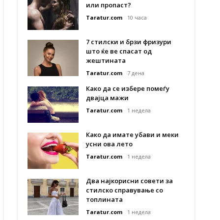
или пропаст?
Taratur.com
10 часа
7 стилски и брзи фризури
што ќе ве спасат од
жештината
Taratur.com
7 дена
Како да се избере помеѓу
двајца мажи
Taratur.com
1 недела
Како да имате убави и меки
усни ова лето
Taratur.com
1 недела
Два најкорисни совети за
стилско справување со
топлината
Taratur.com
1 недела