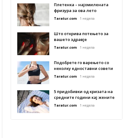
Плетенка – најомилената
фризура за ова лето
Taratur.com
1 недела
Што открива потењето за
вашето здравје
Taratur.com
1 недела
Подобрете го варењето со
неколку едноставни совети
Taratur.com
1 недела
5 придобивки од кризата на
средните години кај жените
Taratur.com
1 недела