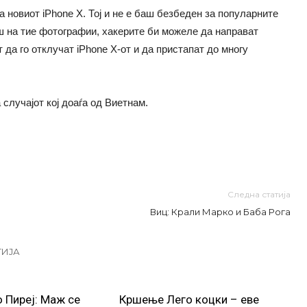
 новиот iPhone X. Тој и не е баш безбеден за популарните
ш на тие фотографии, хакерите би можеле да направат
 да го отклучат iPhone X-от и да пристапат до многу
 случајот кој доаѓа од Виетнам.
Следна статија
Виц: Крали Марко и Баба Рога
ГИЈА
о Пиреј: Маж се
Кршење Лего коцки – еве