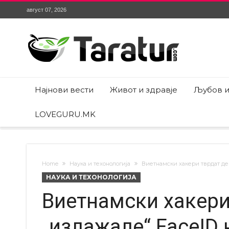
август 07, 2026
Најнови вести
Живот и здравје
Љубов и
LOVEGURU.MK
Home
Наука и техонологија
Виетнамски хакери тврдат дек
НАУКА И ТЕХОНОЛОГИЈА
Виетнамски хакери
„излажале“ FaceID 