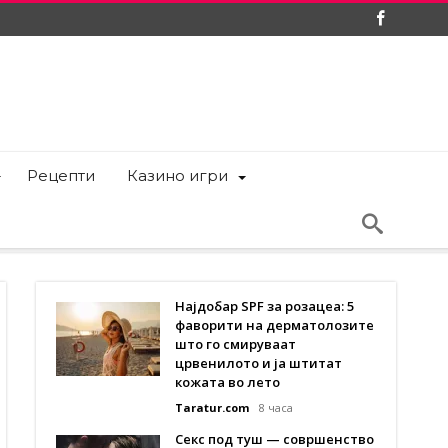
Рецепти
Казино игри
Најдобар SPF за розацеа: 5
фаворити на дерматолозите
што го смируваат
црвенилото и ја штитат
кожата во лето
Taratur.com
8 часа
Секс под туш — совршенство