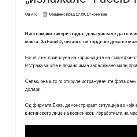
Од
A K
Објавено пред
17:09, 14 ноември
Виетнамски хакери тврдат дека успеале да го изл
маска. За FaceID, читачот се тврдеше дека не мо
FaceID им дозволува на корисниците на смартфонот 
Истражувачите и порано имаа забележано мали проб
Сепак, она што го откриле истражувачите фрла сенка 
долари.
Од фирмата Бкав, демонстрираат ситуација во која 
вистинското лице на корисникот. Изработката на мас