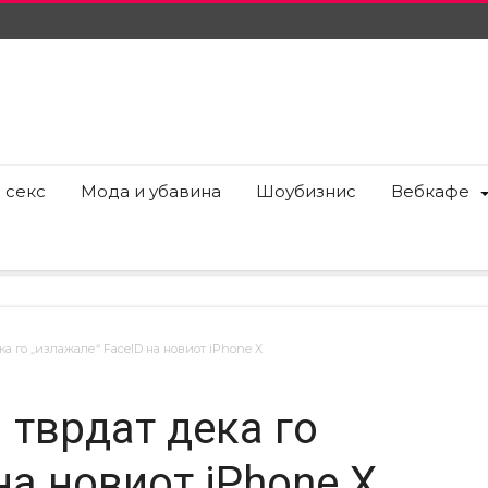
 секс
Мода и убавина
Шоубизнис
Вебкафе
а го „излажале“ FaceID на новиот iPhone X
 тврдат дека го
на новиот iPhone X