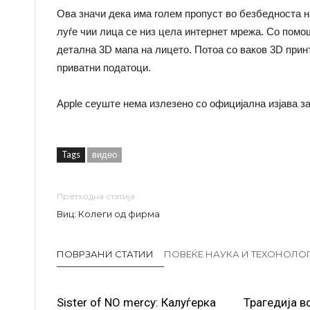
Ова значи дека има голем пропуст во безбедноста на
луѓе чии лица се низ цела интернет мрежа. Со помо
детална 3D мапа на лицето. Потоа со ваков 3D принт
приватни податоци.
Apple сеуште нема излезено со официјална изјава за
Tags
видео
Претходна статија
Виц: Колеги од фирма
ПОВРЗАНИ СТАТИИ
ПОВЕЌЕ НАУКА И ТЕХОНОЛО
Sister of NO mercy: Калуѓерка
Трагедија в