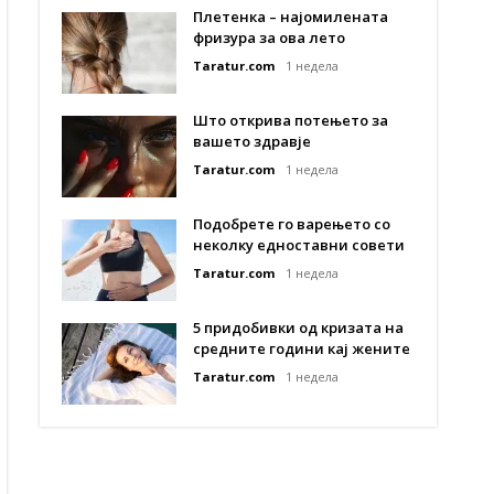
Плетенка – најомилената
фризура за ова лето
Taratur.com
1 недела
Што открива потењето за
вашето здравје
Taratur.com
1 недела
Подобрете го варењето со
неколку едноставни совети
Taratur.com
1 недела
5 придобивки од кризата на
средните години кај жените
Taratur.com
1 недела