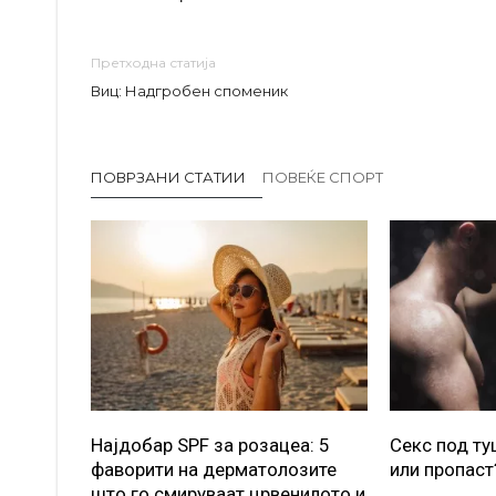
Претходна статија
Виц: Надгробен споменик
ПОВРЗАНИ СТАТИИ
ПОВЕЌЕ СПОРТ
Најдобар SPF за розацеа: 5
Секс под т
фаворити на дерматолозите
или пропаст
што го смируваат црвенилото и