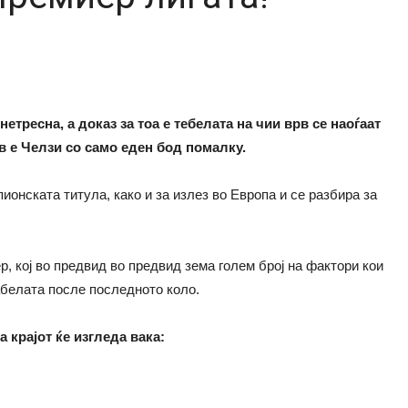
тресна, а доказ за тоа е тебелата на чии врв се наоѓаат
ив е Челзи со само еден бод помалку.
ионската титула, како и за излез во Европа и се разбира за
, кој во предвид во предвид зема голем број на фактори кои
абелата после последното коло.
 крајот ќе изгледа вака: