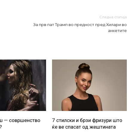
Следна статија
За прв пат Трамп во предност пред Хилари во
анкетите
уш — совршенство
7 стилски и брзи фризури што
?
ќе ве спасат од жештината