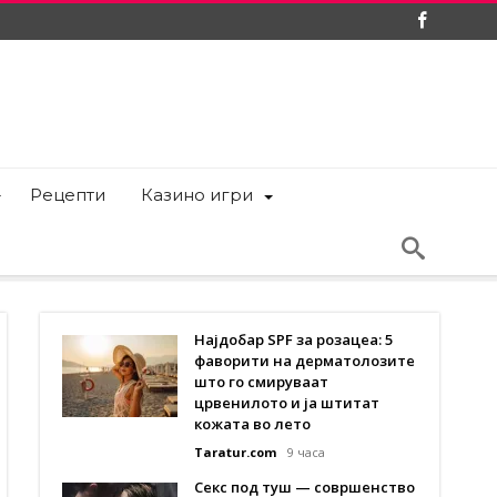
Рецепти
Казино игри
Најдобар SPF за розацеа: 5
фаворити на дерматолозите
што го смируваат
црвенилото и ја штитат
кожата во лето
Taratur.com
9 часа
Секс под туш — совршенство