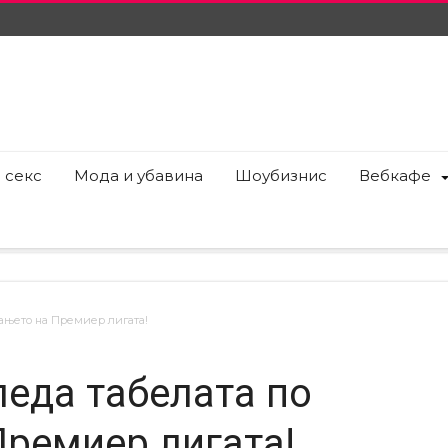
 секс
Мода и убавина
Шоубизнис
Вебкафе
вањето на Премиер лигата!
леда табелата по
ремиер лигата!