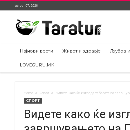
август 07, 2026
Најнови вести
Живот и здравје
Љубов и
LOVEGURU.MK
Home
Спорт
Видете како ќе изгледа табелата по завршу
СПОРТ
Видете како ќе изг
завршувањето на П