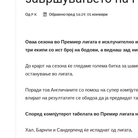
Од
P K
Објавено пред
16:29, 01 ноември
Оваа сезона во Премиер лигата е исклучително ине
три екипи со ист број на бодови, а веднаш зад н
До крајот на сезона ќе гледаме голема битка за шамп
останување во лигата.
Поради тоа Англичаните со помош на супер компјутер
влијаат на резултатите се обидоа да ја предвидат т
Според компјутерот табелата во Премир лигата на
Хал, Барнли и Сандерленд ќе испаднат од лигата,