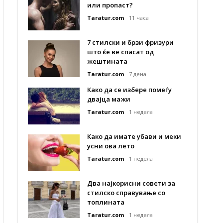
или пропаст?
Taratur.com
11 часа
7 стилски и брзи фризури
што ќе ве спасат од
жештината
Taratur.com
7 дена
Како да се избере помеѓу
двајца мажи
Taratur.com
1 недела
Како да имате убави и меки
усни ова лето
Taratur.com
1 недела
Два најкорисни совети за
стилско справување со
топлината
Taratur.com
1 недела