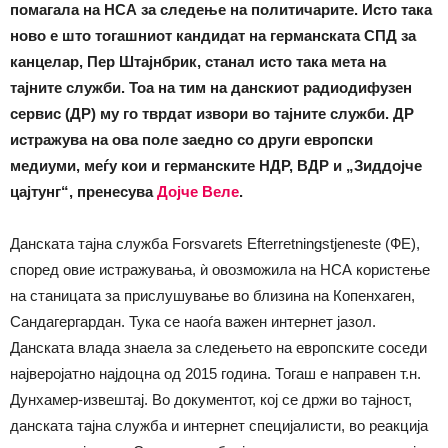
помагала на НСА за следење на политичарите. Исто така
ново е што тогашниот кандидат на германската СПД за
канцелар, Пер Штајнбрик, станал исто така мета на
тајните служби. Тоа на тим на данскиот радиодифузен
сервис (ДР) му го тврдат извори во тајните служби. ДР
истражува на ова поле заедно со други европски
медиуми, меѓу кои и германските НДР, ВДР и „Зиддојче
цајтунг“, пренесува
Дојче Веле
.
Данската тајна служба Forsvarets Efterretningstjeneste (ФЕ),
според овие истражувања, ѝ овозможила на НСА користење
на станицата за прислушување во близина на Копенхаген,
Сандагергардан. Тука се наоѓа важен интернет јазол.
Данската влада знаела за следењето на европските соседи
најверојатно најдоцна од 2015 година. Тогаш е направен т.н.
Дунхамер-извештај. Во документот, кој се држи во тајност,
данската тајна служба и интернет специјалисти, во реакција