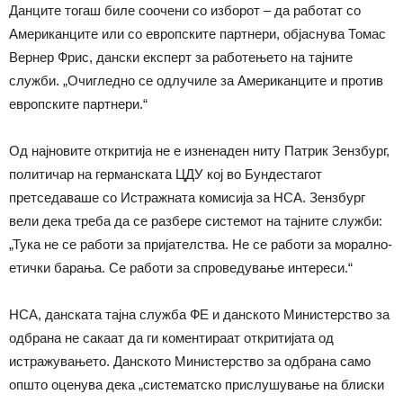
Данците тогаш биле соочени со изборот – да работат со
Американците или со европските партнери, објаснува Томас
Вернер Фрис, дански експерт за работењето на тајните
служби. „Очигледно се одлучиле за Американците и против
европските партнери.“
Од најновите откритија не е изненаден ниту Патрик Зензбург,
политичар на германската ЦДУ кој во Бундестагот
претседаваше со Истражната комисија за НСА. Зензбург
вели дека треба да се разбере системот на тајните служби:
„Тука не се работи за пријателства. Не се работи за морално-
етички барања. Се работи за спроведување интереси.“
НСА, данската тајна служба ФЕ и данското Министерство за
одбрана не сакаат да ги коментираат откритијата од
истражувањето. Данското Министерство за одбрана само
општо оценува дека „систематско прислушување на блиски