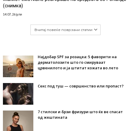
(снимка)
14:07, 26 јули
Вчитај повеќе поврзани статии
Најдобар SPF за розацеа: 5 фаворити на
дерматолозите што го смируваат
црвенилото и ја штитат кожата во лето
Секс под туш — совршенство или пропаст?
7 стилски и брзи фризури што ќе ве спасат
од жештината