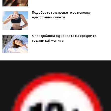
Подобрете го варењето со неколку
едноставни совети
5 придобивки од кризата на средните
години кај жените