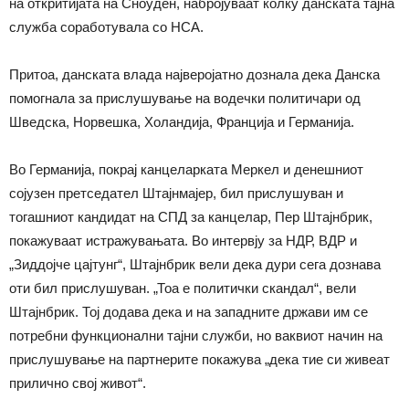
на откритијата на Сноуден, набројуваат колку данската тајна
служба соработувала со НСА.
Притоа, данската влада најверојатно дознала дека Данска
помогнала за прислушување на водечки политичари од
Шведска, Норвешка, Холандија, Франција и Германија.
Во Германија, покрај канцеларката Меркел и денешниот
сојузен претседател Штајнмајер, бил прислушуван и
тогашниот кандидат на СПД за канцелар, Пер Штајнбрик,
покажуваат истражувањата. Во интервју за НДР, ВДР и
„Зиддојче цајтунг“, Штајнбрик вели дека дури сега дознава
оти бил прислушуван. „Тоа е политички скандал“, вели
Штајнбрик. Тој додава дека и на западните држави им се
потребни функционални тајни служби, но ваквиот начин на
прислушување на партнерите покажува „дека тие си живеат
прилично свој живот“.