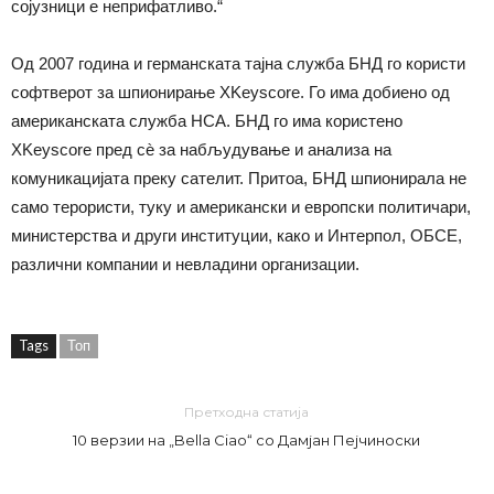
сојузници е неприфатливо.“
Од 2007 година и германската тајна служба БНД го користи
софтверот за шпионирање XKeyscore. Го има добиено од
американската служба НСА. БНД го има користено
XKeyscore пред сѐ за набљудување и анализа на
комуникацијата преку сателит. Притоа, БНД шпионирала не
само терористи, туку и американски и европски политичари,
министерства и други институции, како и Интерпол, ОБСЕ,
различни компании и невладини организации.
Tags
Топ
Претходна статија
10 верзии на „Bella Ciao“ со Дамјан Пејчиноски