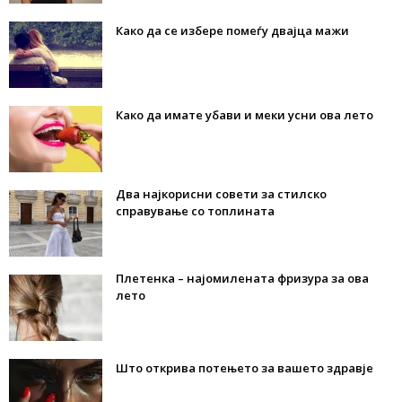
Како да се избере помеѓу двајца мажи
Како да имате убави и меки усни ова лето
Два најкорисни совети за стилско
справување со топлината
Плетенка – најомилената фризура за ова
лето
Што открива потењето за вашето здравје