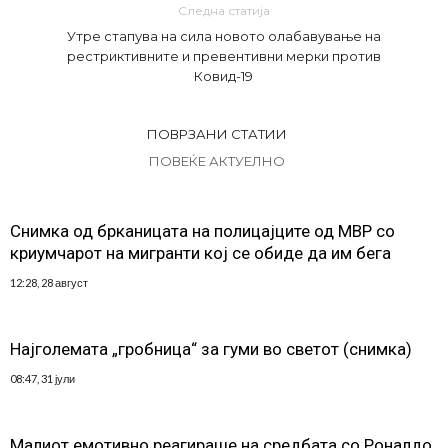
Следна статија
Утре стапува на сила новото олабавување на
рестриктивните и превентивни мерки против
Ковид-19
ПОВРЗАНИ СТАТИИ
ПОВЕЌЕ АКТУЕЛНО
Снимка од брканицата на полицајците од МВР со
криумчарот на мигранти кој се обиде да им бега
12:28, 28 август
Најголемата „гробница“ за гуми во светот (снимка)
08:47, 31 јули
Малиот емотивно реагираше на средбата со Роналдо