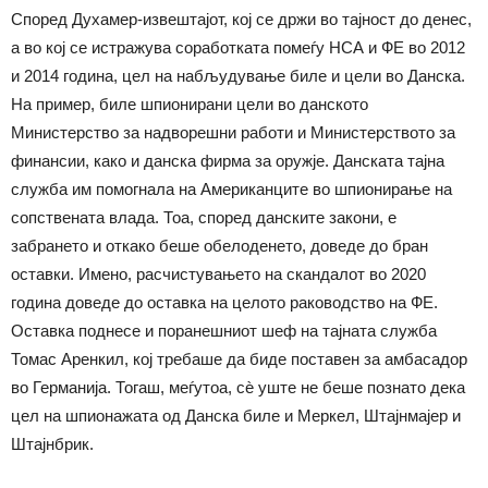
Според Духамер-извештајот, кој се држи во тајност до денес,
а во кој се истражува соработката помеѓу НСА и ФЕ во 2012
и 2014 година, цел на набљудување биле и цели во Данска.
На пример, биле шпионирани цели во данското
Министерство за надворешни работи и Министерството за
финансии, како и данска фирма за оружје. Данската тајна
служба им помогнала на Американците во шпионирање на
сопствената влада. Тоа, според данските закони, е
забрането и откако беше обелоденето, доведе до бран
оставки. Имено, расчистувањето на скандалот во 2020
година доведе до оставка на целото раководство на ФЕ.
Оставка поднесе и поранешниот шеф на тајната служба
Томас Аренкил, кој требаше да биде поставен за амбасадор
во Германија. Тогаш, меѓутоа, сѐ уште не беше познато дека
цел на шпионажата од Данска биле и Меркел, Штајнмајер и
Штајнбрик.