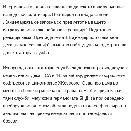
И германската влада не знаела за данското прислушување
на водечки политичари. Портпарол на владата вели:
„Канцеларката се запозна со предметот на вашето
истражување откако побаравте реакција.“ Подетална
реакција нема. Претседателот Штајнмајер исто така вели
дека „немал сознанија“ за можно набљудување од страна на
данската тајна служба.
Извори од данската тајна служба за данскиот радиодифузен
сервис велат дека НСА и ФЕ за набљудување го користеле
софтверот за шпионирање XKeyscore. Оваа програма во
минатото беше користена од страна на НСА и пријателски
тајни служби, меѓу кои и германската БНД, за при одредено
пребарување од голем обем на податоци да се филтрираат и
анализираат на пример имејл адреси или телефонски
броеви.