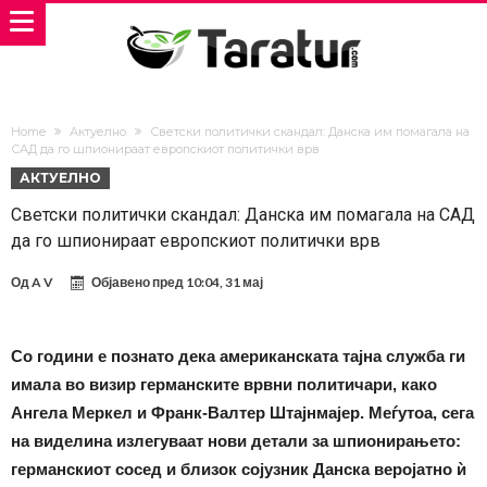
Home
Актуелно
Светски политички скандал: Данска им помагала на
САД да го шпионираат европскиот политички врв
АКТУЕЛНО
Светски политички скандал: Данска им помагала на САД
да го шпионираат европскиот политички врв
Од
A V
Објавено пред
10:04, 31 мај
Со години е познато дека американската тајна служба ги
имала во визир германските врвни политичари, како
Ангела Меркел и Франк-Валтер Штајнмајер. Меѓутоа, сега
на виделина излегуваат нови детали за шпионирањето:
германскиот сосед и близок сојузник Данска веројатно ѝ