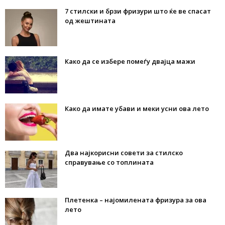
7 стилски и брзи фризури што ќе ве спасат
од жештината
Како да се избере помеѓу двајца мажи
Како да имате убави и меки усни ова лето
Два најкорисни совети за стилско
справување со топлината
Плетенка – најомилената фризура за ова
лето