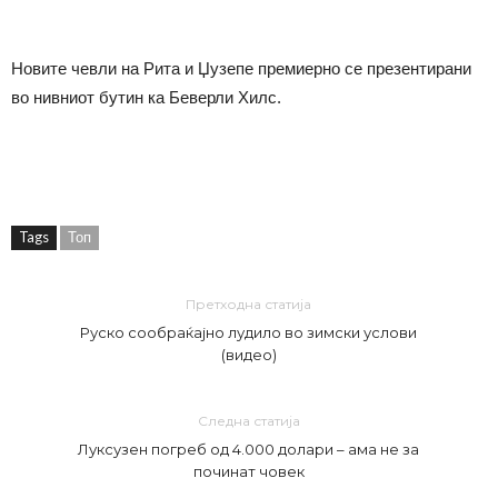
Новите чевли на Рита и Џузепе премиерно се презентирани
во нивниот бутин ка Беверли Хилс.
Tags
Топ
Претходна статија
Руско сообраќајно лудило во зимски услови
(видео)
Следна статија
Луксузен погреб од 4.000 долари – ама не за
починат човек