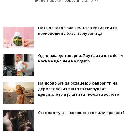
Вчитај повеќе поврзани статии
Нека летото трае вечно со козметички
производи на база на лубеница
Од плажа до таверна: 7 аутфити што ќе ги
носиме цел ден на одмор
Најдобар SPF за розацеа: 5 фаворити на
дерматолозите што го смируваат
црвенилото и ја штитат кожата во лето
Секс под туш — совршенство или пропаст?