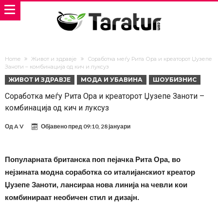
Home
Живот и здравје
Соработка меѓу Рита Ора и креаторот Џузепе
Заноти – комбинација од кич и луксуз
ЖИВОТ И ЗДРАВЈЕ
МОДА И УБАВИНА
ШОУБИЗНИС
Соработка меѓу Рита Ора и креаторот Џузепе Заноти –
комбинација од кич и луксуз
Од
A V
Објавено пред
09:10, 28 јануари
Популарната британска поп пејачка Рита Ора, во
нејзината модна соработка со италијанскиот креатор
Џузепе Заноти, лансираа нова линија на чевли кои
комбинираат необичен стил и дизајн.