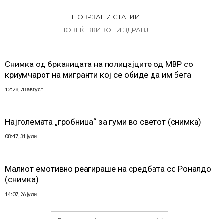
ПОВРЗАНИ СТАТИИ
ПОВЕЌЕ ЖИВОТ И ЗДРАВЈЕ
Снимка од брканицата на полицајците од МВР со
криумчарот на мигранти кој се обиде да им бега
12:28, 28 август
Најголемата „гробница“ за гуми во светот (снимка)
08:47, 31 јули
Малиот емотивно реагираше на средбата со Роналдо
(снимка)
14:07, 26 јули