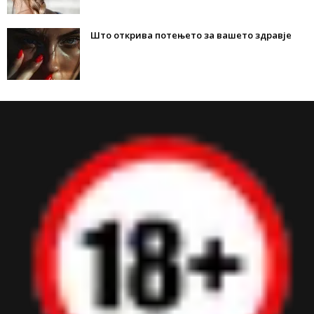
Што открива потењето за вашето здравје