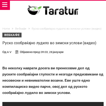
Home
Вебкафе
Руско сообраќајно лудило во зимски услови (видео)
ВЕБКАФЕ
Руско сообраќајно лудило во зимски услови (видео)
Од
A V
Објавено пред
09:03, 28 јануари
Во неколку наврати досега ви пренесовме дел од
руските сообраќајни глупости и незгоди предизвикани од
несовесни и невнимателни возачи. Еве уште едно
компилациско видео парче, овој дел од руското
сообраќајно лудило во зимски услови.