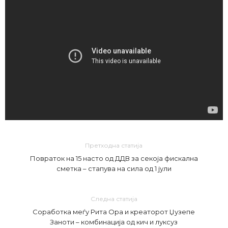
Претходна статија
Повраток на 15 насто од ДДВ за секоја фискална
сметка – стапува на сила од 1 јули
Следна статија
Соработка меѓу Рита Ора и креаторот Џузепе
Заноти – комбинација од кич и луксуз