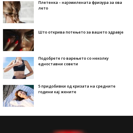
Плетенка – најомилената фризура за ова
лето
Што открива потењето за вашето здравје
Подобрете го варењето со неколку
едноставни совети
5 придобивки од кризата на средните
години кај жените