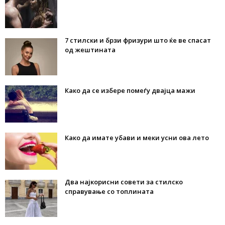
7 стилски и брзи фризури што ќе ве спасат
од жештината
Како да се избере помеѓу двајца мажи
Како да имате убави и меки усни ова лето
Два најкорисни совети за стилско
справување со топлината