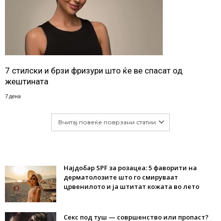
7 стилски и брзи фризури што ќе ве спасат од
жештината
7 дена
Вчитај повеќе поврзани статии
Најдобар SPF за розацеа: 5 фаворити на
дерматолозите што го смируваат
црвенилото и ја штитат кожата во лето
Секс под туш — совршенство или пропаст?