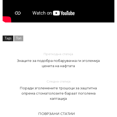
Tags
Топ
Претходна статија
Знаците за подобра побарувачка ги зголемија
ценита на нафтата
Следна статија
Поради зголемените трошоци за заштитна
опрема стоматолозите бараат поголема
каптација
ПОВРЗАНИ СТАТИИ