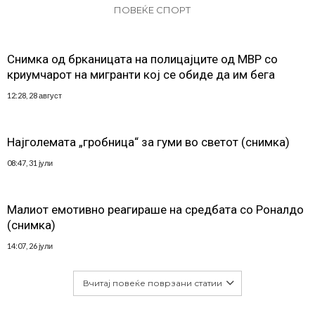
ПОВЕЌЕ СПОРТ
Снимка од брканицата на полицајците од МВР со
криумчарот на мигранти кој се обиде да им бега
12:28, 28 август
Најголемата „гробница“ за гуми во светот (снимка)
08:47, 31 јули
Малиот емотивно реагираше на средбата со Роналдо
(снимка)
14:07, 26 јули
Вчитај повеќе поврзани статии