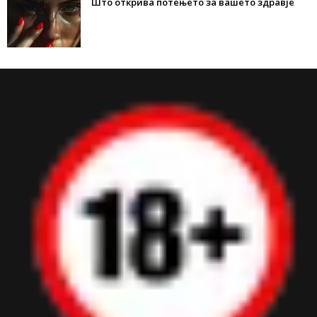
Што открива потењето за вашето здравје