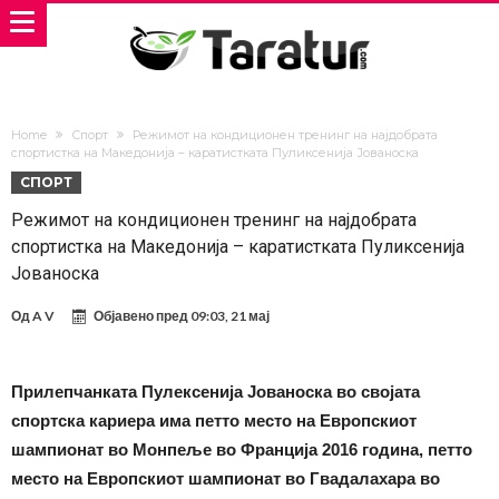
Home
Спорт
Режимот на кондиционен тренинг на најдобрата
спортистка на Македонија – каратистката Пуликсенија Јованоска
СПОРТ
Режимот на кондиционен тренинг на најдобрата
спортистка на Македонија – каратистката Пуликсенија
Јованоска
Од
A V
Објавено пред
09:03, 21 мај
Прилепчанката Пулексенија Јованоска во својата
спортска кариера има петто место на Европскиот
шампионат во Монпеље во Франција 2016 година, петто
место на Европскиот шампионат во Гвадалахара во