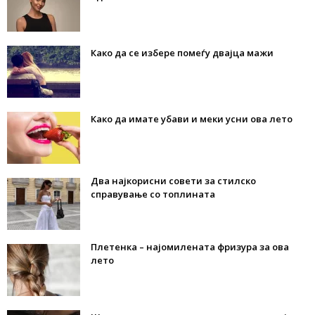
Како да се избере помеѓу двајца мажи
Како да имате убави и меки усни ова лето
Два најкорисни совети за стилско
справување со топлината
Плетенка – најомилената фризура за ова
лето