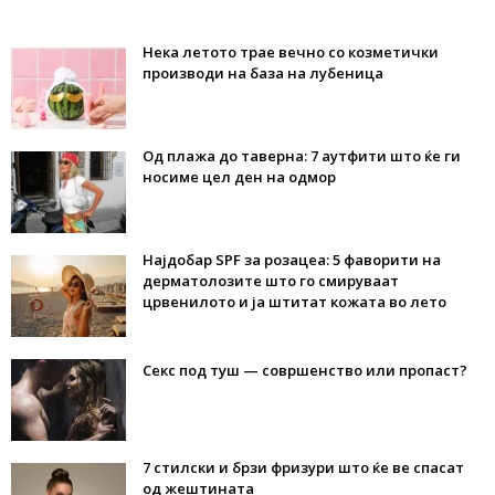
Нека летото трае вечно со козметички
производи на база на лубеница
Од плажа до таверна: 7 аутфити што ќе ги
носиме цел ден на одмор
Најдобар SPF за розацеа: 5 фаворити на
дерматолозите што го смируваат
црвенилото и ја штитат кожата во лето
Секс под туш — совршенство или пропаст?
7 стилски и брзи фризури што ќе ве спасат
од жештината