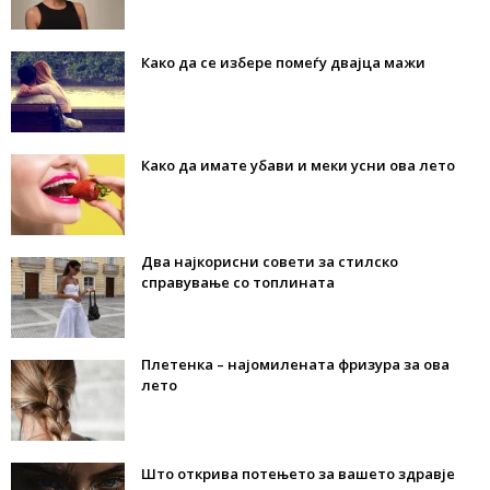
Како да се избере помеѓу двајца мажи
Како да имате убави и меки усни ова лето
Два најкорисни совети за стилско
справување со топлината
Плетенка – најомилената фризура за ова
лето
Што открива потењето за вашето здравје