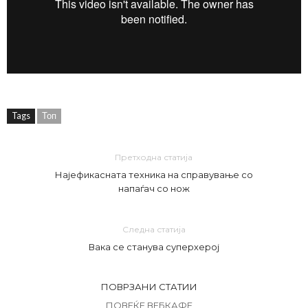
Tags
Топ
Претходна статија
Најефикасната техника на справување со
напаѓач со нож
Следна статија
Вака се станува суперхерој
ПОВРЗАНИ СТАТИИ
ПОВЕЌЕ ВЕБКАФЕ