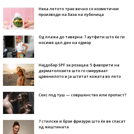
Нека летото трае вечно со козметички
производи на база на лубеница
Од плажа до таверна: 7 аутфити што ќе ги
носиме цел ден на одмор
Најдобар SPF за розацеа: 5 фаворити на
дерматолозите што го смируваат
црвенилото и ја штитат кожата во лето
Секс под туш — совршенство или пропаст?
7 стилски и брзи фризури што ќе ве спасат
од жештината