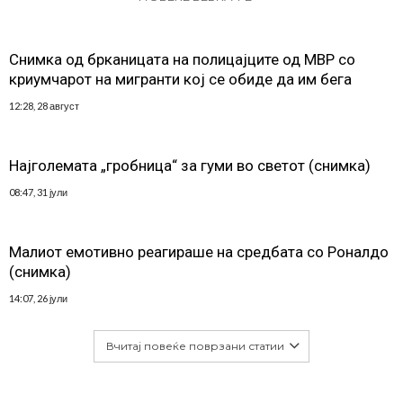
Снимка од брканицата на полицајците од МВР со
криумчарот на мигранти кој се обиде да им бега
12:28, 28 август
Најголемата „гробница“ за гуми во светот (снимка)
08:47, 31 јули
Малиот емотивно реагираше на средбата со Роналдо
(снимка)
14:07, 26 јули
Вчитај повеќе поврзани статии