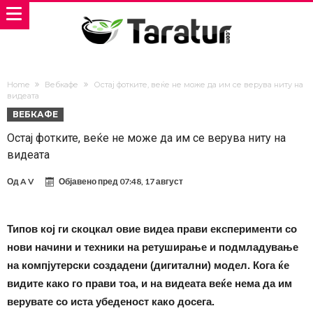
Home
Вебкафе
Остај фотките, веќе не може да им се верува ниту на
видеата
ВЕБКАФЕ
Остај фотките, веќе не може да им се верува ниту на
видеата
Од
A V
Објавено пред
07:48, 17 август
Типов кој ги скоцкал овие видеа прави експерименти со
нови начини и техники на ретуширање и подмладување
на компјутерски создадени (дигитални) модел. Кога ќе
видите како го прави тоа, и на видеата веќе нема да им
верувате со иста убеденост како досега.