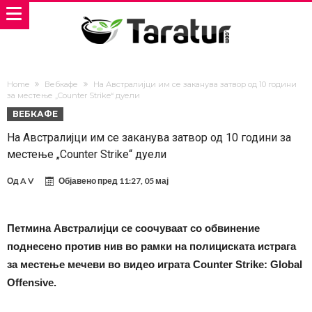
Home
Вебкафе
На Австралијци им се заканува затвор од 10 години
за местење „Counter Strike“ дуели
ВЕБКАФЕ
На Австралијци им се заканува затвор од 10 години за
местење „Counter Strike“ дуели
Од
A V
Објавено пред
11:27, 05 мај
Петмина Австралијци се соочуваат со обвинение
поднесено против нив во рамки на полициската истрага
за местење мечеви во видео играта Counter Strike: Global
Offensive.