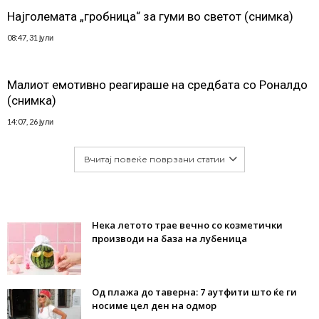
Најголемата „гробница“ за гуми во светот (снимка)
08:47, 31 јули
Малиот емотивно реагираше на средбата со Роналдо
(снимка)
14:07, 26 јули
Вчитај повеќе поврзани статии
Нека летото трае вечно со козметички
производи на база на лубеница
Од плажа до таверна: 7 аутфити што ќе ги
носиме цел ден на одмор