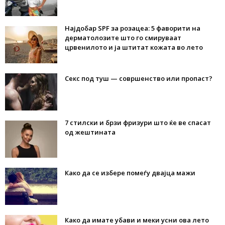
Најдобар SPF за розацеа: 5 фаворити на
дерматолозите што го смируваат
црвенилото и ја штитат кожата во лето
Секс под туш — совршенство или пропаст?
7 стилски и брзи фризури што ќе ве спасат
од жештината
Како да се избере помеѓу двајца мажи
Како да имате убави и меки усни ова лето