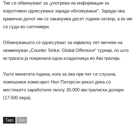
Тие се обвинуваат за „употрева на информации за
коруптивно однесување заради обложување“. Заради ова
кривично делот им се закануива десет години затвор, а ќе им
се суди во септември.
Обвинувањата се однесуваат за најмалку пет мечеви на
неименуван „Counter Strike: Global Offensive“ турнир, по што
истрагата ја покренала една кладилница во Австралија.
Уште минатата година, кога за ова прв пат се слушна,
помошниок комесарот Нил Патерсон рекол дека со
местењето заработиле околу 30.000 австралиски долари
(17.500 евра).
Tags
Топ