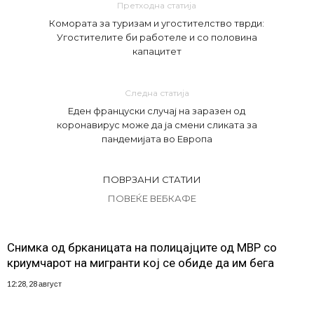
Претходна статија
Комората за туризам и угостителство тврди:
Угостителите би работеле и со половина
капацитет
Следна статија
Еден француски случај на заразен од
коронавирус може да ја смени сликата за
пандемијата во Европа
ПОВРЗАНИ СТАТИИ
ПОВЕЌЕ ВЕБКАФЕ
Снимка од брканицата на полицајците од МВР со
криумчарот на мигранти кој се обиде да им бега
12:28, 28 август