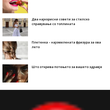
Два најкорисни совети за стилско
справување со топлината
Плетенка – најомилената фризура за ова
лето
Што открива потењето за вашето здравје