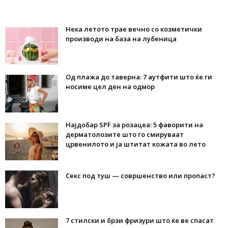
Нека летото трае вечно со козметички
производи на база на лубеница
Од плажа до таверна: 7 аутфити што ќе ги
носиме цел ден на одмор
Најдобар SPF за розацеа: 5 фаворити на
дерматолозите што го смируваат
црвенилото и ја штитат кожата во лето
Секс под туш — совршенство или пропаст?
7 стилски и брзи фризури што ќе ве спасат