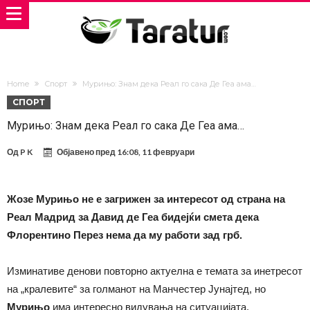
Home
Спорт
Мурињо: Знам дека Реал го сака Де Геа ама…
СПОРТ
Мурињо: Знам дека Реал го сака Де Геа ама…
Од
P K
Објавено пред
16:08, 11 февруари
Жозе Мурињо не е загрижен за интересот од страна на
Реал Мадрид за Давид де Геа бидејќи смета дека
Флорентино Перез нема да му работи зад грб.
Изминативе денови повторно актуелна е темата за инетресот
на „кралевите“ за голманот на Манчестер Јунајтед, но
Мурињо
има интересно видувања на ситуацијата.