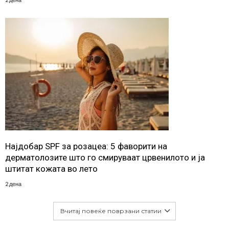
Најдобар SPF за розацеа: 5 фаворити на
дерматолозите што го смируваат црвенилото и ја
штитат кожата во лето
2 дена
Вчитај повеќе поврзани статии