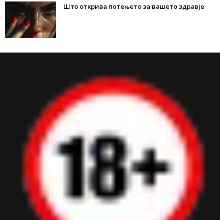
Што открива потењето за вашето здравје