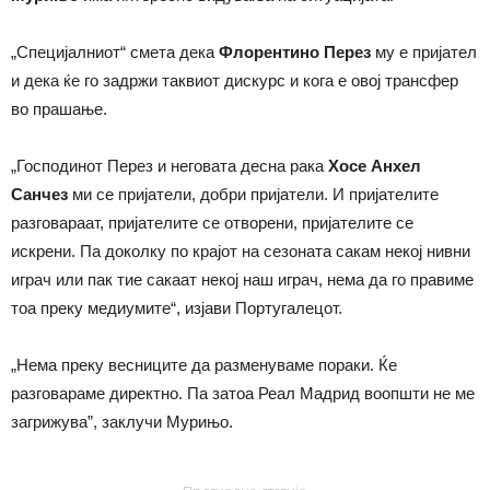
„Специјалниот“ смета дека
Флорентино Перез
му е пријател
и дека ќе го задржи таквиот дискурс и кога е овој трансфер
во прашање.
„Господинот Перез и неговата десна рака
Хосе Анхел
Санчез
ми се пријатели, добри пријатели. И пријателите
разговараат, пријателите се отворени, пријателите се
искрени. Па доколку по крајот на сезоната сакам некој нивни
играч или пак тие сакаат некој наш играч, нема да го правиме
тоа преку медиумите“, изјави Португалецот.
„Нема преку весниците да разменуваме пораки. Ќе
разговараме директно. Па затоа Реал Мадрид воопшти не ме
загрижува”, заклучи Мурињо.