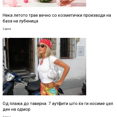
Нека летото трае вечно со козметички производи на
база на лубеница
2 дена
Од плажа до таверна: 7 аутфити што ќе ги носиме цел
ден на одмор
2 дена