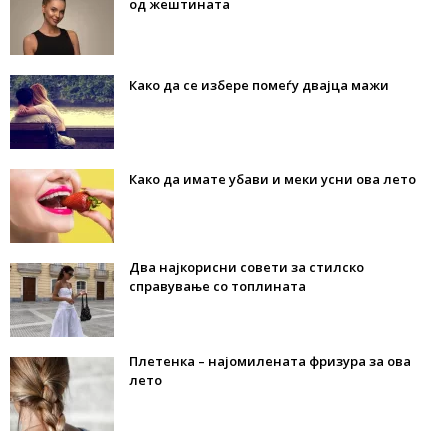
од жештината
Како да се избере помеѓу двајца мажи
Како да имате убави и меки усни ова лето
Два најкорисни совети за стилско
справување со топлината
Плетенка – најомилената фризура за ова
лето