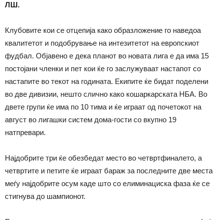
ЛШ.
Клубовите кои се отцепија како образложение го наведоа
квалитетот и подобрување на интезитетот на европскиот
фудбал. Објавено е дека планот во новата лига е да има 15
постојани членки и пет кои ќе го заслужуваат настапот со
настапите во текот на годината. Екипите ќе бидат поделени
во две дивизии, нешто слично како кошаркарската НБА. Во
двете групи ќе има по 10 тима и ќе играат од почетокот на
август во лигашки систем дома-гости со вкупно 19
натпревари.
Најдобрите три ќе обезбедат место во четвртфиналето, а
четвртите и петите ќе играат бараж за последните две места
меѓу најдобрите осум каде што со елиминациска фаза ќе се
стигнува до шампионот.