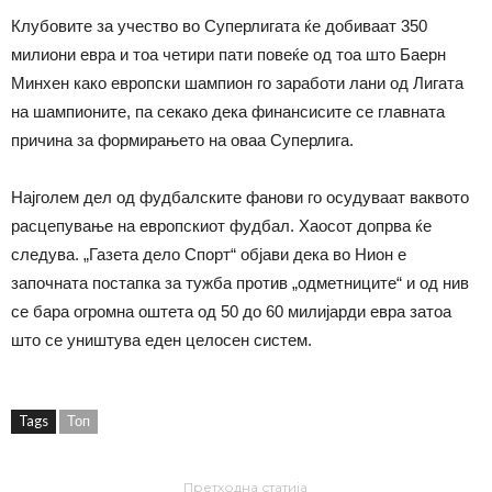
Клубовите за учество во Суперлигата ќе добиваат 350
милиони евра и тоа четири пати повеќе од тоа што Баерн
Минхен како европски шампион го заработи лани од Лигата
на шампионите, па секако дека финансисите се главната
причина за формирањето на оваа Суперлига.
Најголем дел од фудбалските фанови го осудуваат ваквото
расцепување на европскиот фудбал. Хаосот допрва ќе
следува. „Газета дело Спорт“ објави дека во Нион е
започната постапка за тужба против „одметниците“ и од нив
се бара огромна оштета од 50 до 60 милијарди евра затоа
што се уништува еден целосен систем.
Tags
Топ
Претходна статија