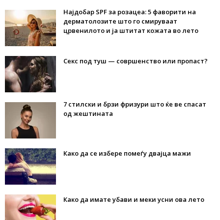
Најдобар SPF за розацеа: 5 фаворити на
дерматолозите што го смируваат
црвенилото и ја штитат кожата во лето
Секс под туш — совршенство или пропаст?
7 стилски и брзи фризури што ќе ве спасат
од жештината
Како да се избере помеѓу двајца мажи
Како да имате убави и меки усни ова лето