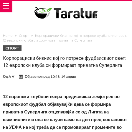
Home
Спорт
Корпорациски бизнис кој го потресе фудбалскиот свет:
12 европски клуба си формираат приватна Суперлига
СПОРТ
Корпорациски бизнис кој го потресе фудбалскиот свет:
12 европски клуба си формираат приватна Суперлига
Од
A V
Објавено пред
10:48, 19 април
12 европски клубови вчера предизвикаа земјотрес во
европскиот фудбал објавувајќи дека се формира
приватна Суперлига отцепувајќи се од Лигата на
шампионите и ова се случи само на ден пред состанокот
на УЕФА на кој треба да се промовираат промените во