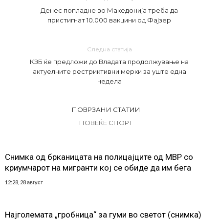
Денес попладне во Македонија треба да
пристигнат 10.000 вакцини од Фајзер
Следна статија
КЗБ ќе предложи до Владата продолжување на
актуелните рестриктивни мерки за уште една
недела
ПОВРЗАНИ СТАТИИ
ПОВЕЌЕ СПОРТ
Снимка од брканицата на полицајците од МВР со
криумчарот на мигранти кој се обиде да им бега
12:28, 28 август
Најголемата „гробница“ за гуми во светот (снимка)