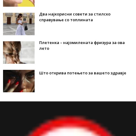
Два најкорисни совети за стилско
справување со топлината
Плетенка – најомилената фризура за ова
лето
Што открива потењето за вашето здравје