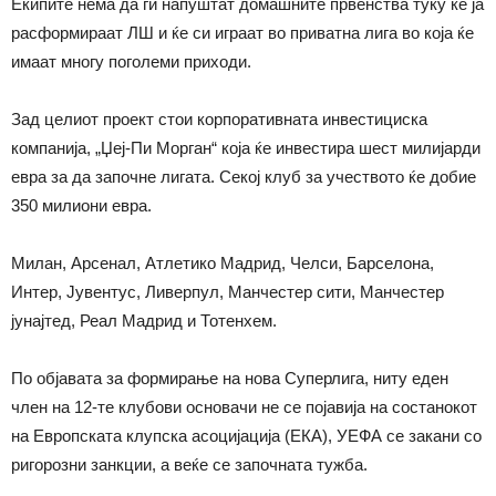
Екипите нема да ги напуштат домашните првенства туку ќе ја
расформираат ЛШ и ќе си играат во приватна лига во која ќе
имаат многу поголеми приходи.
Зад целиот проект стои корпоративната инвестициска
компанија, „Џej-Пи Морган“ која ќе инвестира шест милијарди
евра за да започне лигата. Секој клуб за учеството ќе добие
350 милиони евра.
Милан, Арсенал, Атлетико Мадрид, Челси, Барселона,
Интер, Јувентус, Ливерпул, Манчестер сити, Манчестер
јунајтед, Реал Мадрид и Тотенхем.
По објавата за формирање на нова Суперлига, ниту еден
член на 12-те клубови основачи не се појавија на состанокот
на Европската клупска асоцијација (ЕКА), УЕФА се закани со
ригорозни занкции, а веќе се започната тужба.