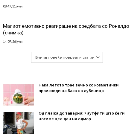
08:47, 31 јули
Малиот емотивно реагираше на средбата со Роналдо
(снимка)
14:07, 26 јули
Вчитај повеќе поврзани статии
Нека летото трае вечно со козметички
производи на база на лубеница
Од плажа до таверна: 7 аутфити што ќе ги
носиме цел ден на одмор