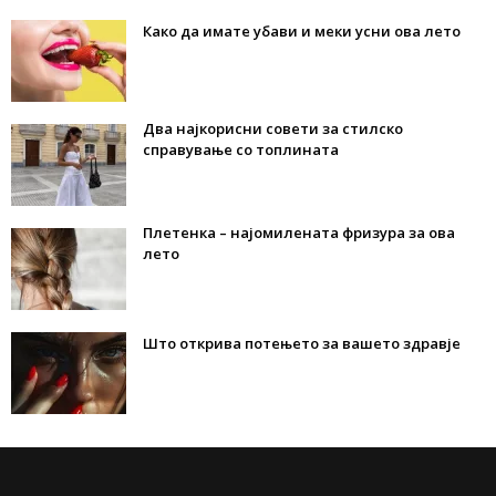
Како да имате убави и меки усни ова лето
Два најкорисни совети за стилско
справување со топлината
Плетенка – најомилената фризура за ова
лето
Што открива потењето за вашето здравје