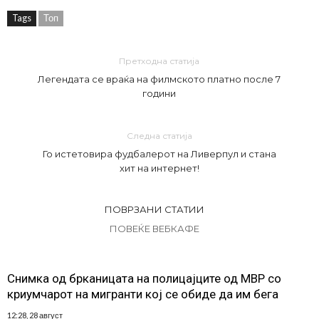
Tags
Топ
Претходна статија
Легендата се враќа на филмското платно после 7
години
Следна статија
Го истетовира фудбалерот на Ливерпул и стана
хит на интернет!
ПОВРЗАНИ СТАТИИ
ПОВЕЌЕ ВЕБКАФЕ
Снимка од брканицата на полицајците од МВР со
криумчарот на мигранти кој се обиде да им бега
12:28, 28 август