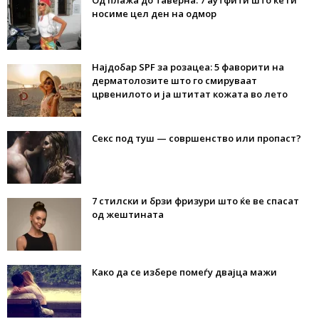
Од плажа до таверна: 7 аутфити што ќе ги
носиме цел ден на одмор
Најдобар SPF за розацеа: 5 фаворити на
дерматолозите што го смируваат
црвенилото и ја штитат кожата во лето
Секс под туш — совршенство или пропаст?
7 стилски и брзи фризури што ќе ве спасат
од жештината
Како да се избере помеѓу двајца мажи