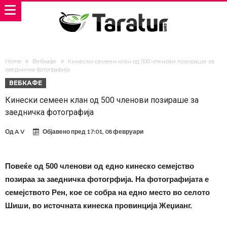
Home
Вебкафе
Кинески семеен клан од 500 членови позираше за
заедничка фотографија
ВЕБКАФЕ
Кинески семеен клан од 500 членови позираше за
заедничка фотографија
Од
A V
Објавено пред
17:01, 08 февруари
Повеќе од 500 членови од едно кинеско семејство
позираа за заедничка фотогрфија. На фотографијата е
семејството Рен, кое се собра на едно место во селото
Шиши, во источната кинеска провинција Жеџианг.