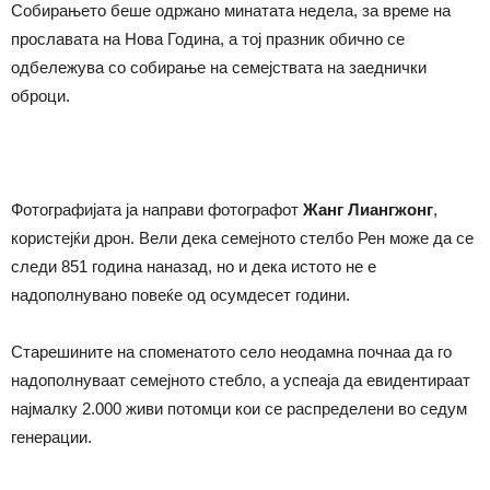
Собирањето беше одржано минатата недела, за време на
прославата на Нова Година, а тој празник обично се
одбележува со собирање на семејствата на заеднички
оброци.
Фотографијата ја направи фотографот
Жанг Лиангжонг
,
користејќи дрон. Вели дека семејното стелбо Рен може да се
следи 851 година наназад, но и дека истото не е
надополнувано повеќе од осумдесет години.
Старешините на споменатото село неодамна почнаа да го
надополнуваат семејното стебло, а успеаја да евидентираат
најмалку 2.000 живи потомци кои се распределени во седум
генерации.