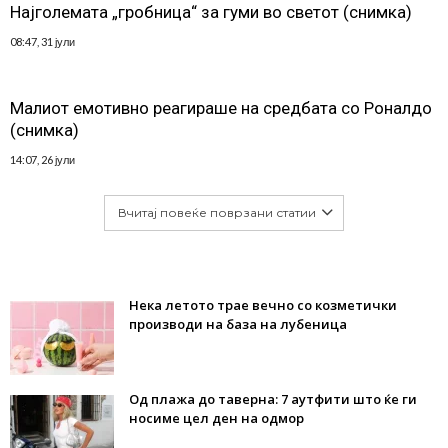
Најголемата „гробница“ за гуми во светот (снимка)
08:47, 31 јули
Малиот емотивно реагираше на средбата со Роналдо
(снимка)
14:07, 26 јули
Вчитај повеќе поврзани статии
Нека летото трае вечно со козметички
производи на база на лубеница
Од плажа до таверна: 7 аутфити што ќе ги
носиме цел ден на одмор