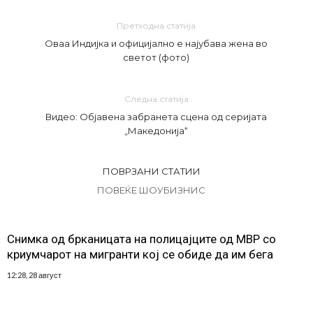
Претходна статија
Оваа Индијка и официјално е најубава жена во
светот (фото)
Следна статија
Видео: Објавена забранета сцена од серијата
„Македонија“
ПОВРЗАНИ СТАТИИ
ПОВЕЌЕ ШОУБИЗНИС
Снимка од брканицата на полицајците од МВР со
криумчарот на мигранти кој се обиде да им бега
12:28, 28 август