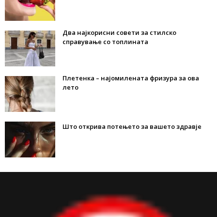
Два најкорисни совети за стилско
справување со топлината
Плетенка – најомилената фризура за ова
лето
Што открива потењето за вашето здравје