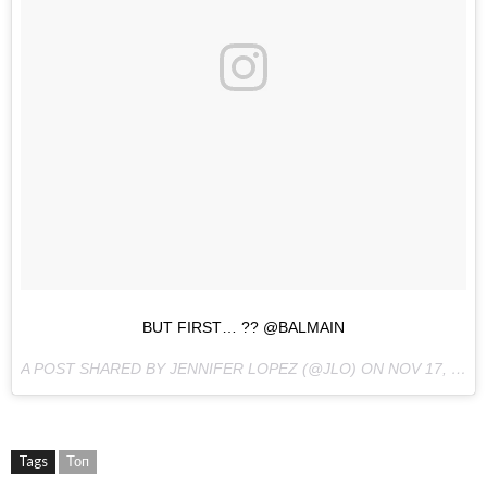
BUT FIRST… ?? @BALMAIN
A POST SHARED BY JENNIFER LOPEZ (@JLO) ON
NOV 17, 2017 AT 3:12AM PST
Tags
Топ