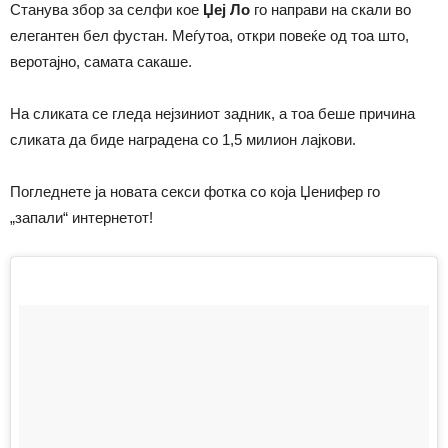
Станува збор за селфи кое
Џеј Ло
го направи на скали во
елегантен бел фустан. Меѓутоа, откри повеќе од тоа што,
веротајно, самата сакаше.
На сликата се гледа нејзиниот задник, а тоа беше причина
сликата да биде наградена со 1,5 милион лајкови.
Погледнете ја новата секси фотка со која Џенифер го
„запали“ интернетот!