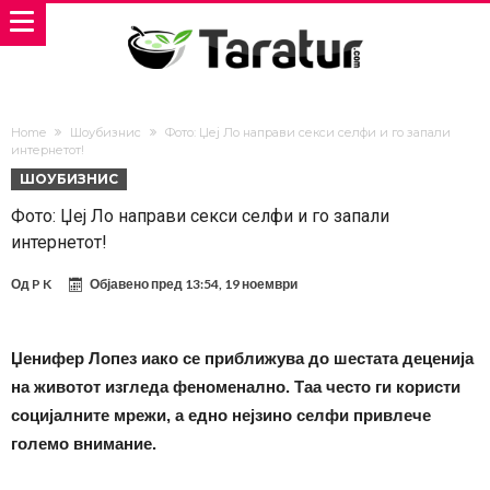
Home
Шоубизнис
Фото: Џеј Ло направи секси селфи и го запали
интернетот!
ШОУБИЗНИС
Фото: Џеј Ло направи секси селфи и го запали
интернетот!
Од
P K
Објавено пред
13:54, 19 ноември
Џенифер Лопез иако се приближува до шестата деценија
на животот изгледа феноменално. Таа често ги користи
социјалните мрежи, а едно нејзино селфи привлече
големо внимание.