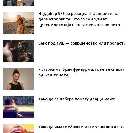
Најдобар SPF за розацеа: 5 фаворити на
дерматолозите што го смируваат
црвенилото и ја штитат кожата во лето
Секс под туш — совршенство или пропаст?
7 стилски и брзи фризури што ќе ве спасат
од жештината
Како да се избере помеѓу двајца мажи
Како да имате убави и меки усни ова лето