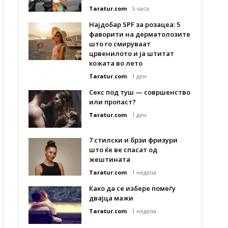
Taratur.com
5 часа
Најдобар SPF за розацеа: 5
фаворити на дерматолозите
што го смируваат
црвенилото и ја штитат
кожата во лето
Taratur.com
1 ден
Секс под туш — совршенство
или пропаст?
Taratur.com
1 ден
7 стилски и брзи фризури
што ќе ве спасат од
жештината
Taratur.com
1 недела
Како да се избере помеѓу
двајца мажи
Taratur.com
1 недела