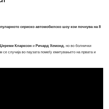
популарното сериско автомобилско шоу кои почнува на 8
Џереми Кларксон
и
Ричард Хемонд
, но во болнички
м се случија во паузата помеѓу емитувањето на првата и