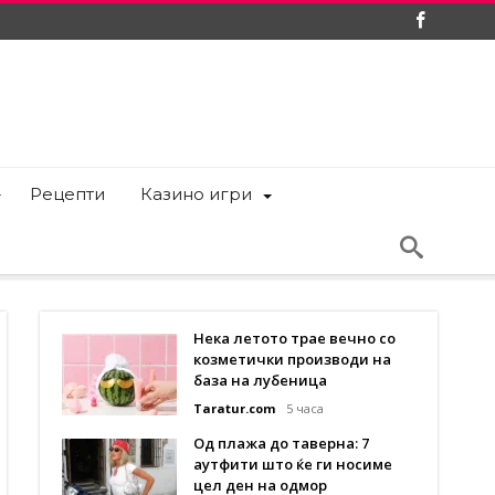
Рецепти
Казино игри
Нека летото трае вечно со
козметички производи на
база на лубеница
Taratur.com
5 часа
Од плажа до таверна: 7
аутфити што ќе ги носиме
цел ден на одмор