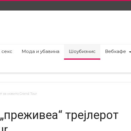
 секс
Мода и убавина
Шоубизнис
Вебкафе
т за новито Grand Tour
 „преживеа“ трејлерот
ur