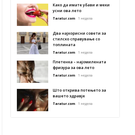
Како да имате убави и меки
усни ова лето
Taratur.com
1 недела
Два најкорисни совети за
стилско справување со
топлината
Taratur.com
1 недела
Плетенка – најомилената
фризура за ова лето
Taratur.com
1 недела
Што открива потењето за
вашето здравје
Taratur.com
1 недела