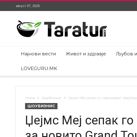
август 07, 2026
Најнови вести
Живот и здравје
Љубов и
LOVEGURU.MK
Home
Шоубизнис
Џејмс Меј сепак го „преживеа“ трејлеро
ШОУБИЗНИС
Џејмс Меј сепак го
за новито Grand To