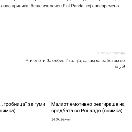
а оваа прилика, беше извлечен Fiat Panda, кој своевремено
Следна статија
Анчелоти: Ја одбив Италија, сакам да работам во
клуб!
 „гробница“ за гуми
Малиот емотивно реагираше на
снимка)
средбата со Роналдо (снимка)
14:07, 26 јули