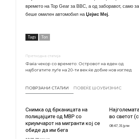
времето на Top Gear за BBC, а од заборавот, само з
беше омилен автомобил на
Џејмс Меј
.
Tags
Топ
Претходна статија
Фаќа чекор со времето: Островот на еден од
најбогатите луѓе на 20-ти век ќе добие нов изглед
ПОВРЗАНИ СТАТИИ
ПОВЕЌЕ ШОУБИЗНИС
Снимка од брканицата на
Најголемата
полицајците од МВР со
во светот (
криумчарот на мигранти кој се
08:47, 31 јули
обиде да им бега