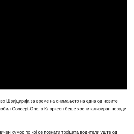
во Швајцарија за време на снимањето на една од новите
мобил Concept-One, а Кларксон беше хоспитализиран поради
пичен хумор по кој се познати тројцата водители уште од