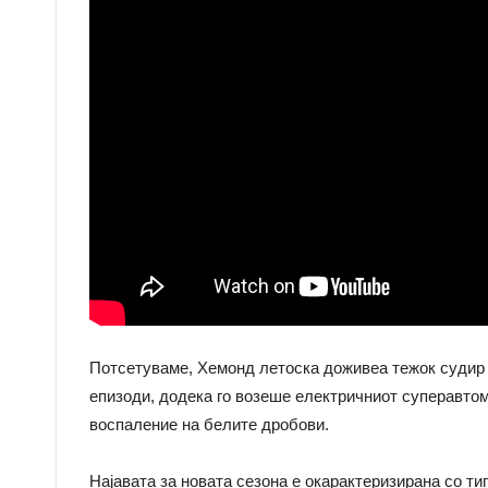
Потсетуваме, Хемонд летоска доживеа тежок судир 
епизоди, додека го возеше електричниот суперавто
воспаление на белите дробови.
Најавата за новата сезона е окарактеризирана со ти