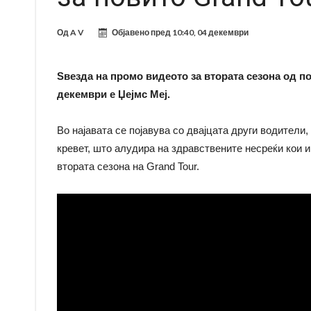
Од
A V
Објавено пред
10:40, 04 декември
Ѕвезда на промо видеото за втората сезона од 
декември е Џејмс Меј.
Во најавата се појавува со двајцата други водители,
кревет, што алудира на здравствените несреќи кои и
втората сезона на Grand Tour.