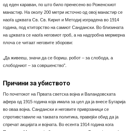
од еден караван, по што било пренесено во Роженскиот
манастир. На околу 200 метри источно од овој манастир се
наоѓа црквата Св. Св. Кирил и Методиј изградена во 1914
година, под ктиторство на самиот Сандански. Во близината
на црквата се наоѓа неговиот гроб, а на надгробна мермерна
плоча се читаат неговите зборови:
„Да живееш, значи да се бориш. робот – за слобода, а
слободниот – за совршенство”.
Причини за убиството
По почетокот на Првата светска војна и Валандовската
афера од 1915 година која имала за цел да ја внесе Бугарија
во оваа војна. Сандански и неговите приврзаници се
спротивставиле на таквата политика, правејќи обид да ја
спречат акцијата и војната. Во есента 1914 година кога