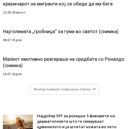
криумчарот на мигранти кој се обиде да им бега
12:28, 28 август
Најголемата „гробница“ за гуми во светот (снимка)
08:47, 31 јули
Малиот емотивно реагираше на средбата со Роналдо
(снимка)
14:07, 26 јули
Вчитај повеќе поврзани статии
Најдобар SPF за розацеа: 5 фаворити на
дерматолозите што го смируваат
црвенилото и ја штитат кожата во лето