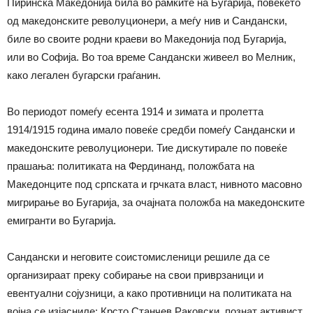
Пиринска Македонија била во рамките на Бугарија, повеќето
од македонските револуционери, а меѓу нив и Сандански,
биле во своите родни краеви во Македонија под Бугарија,
или во Софија. Во тоа време Сандански живеел во Мелник,
како легален бугарски граѓанин.
Во периодот помеѓу есента 1914 и зимата и пролетта
1914/1915 година имало повеќе средби помеѓу Сандански и
македонските револуционери. Тие дискутирале по повеќе
прашања: политиката на Фердинанд, положбата на
Македонците под српската и грчката власт, нивното масовно
мигрирање во Бугарија, за очајната положба на македонските
емигранти во Бугарија.
Сандански и неговите соистомисленици решиле да се
организираат преку собирање на свои приврзаници и
евентуални сојузници, а како противници на политиката на
војна се изјасниле: Крсто Станчев Раковски, познат активист