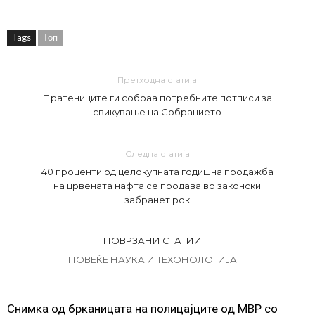
Tags
Топ
Претходна статија
Пратениците ги собраа потребните потписи за
свикување на Собранието
Следна статија
40 проценти од целокупната годишна продажба
на црвената нафта се продава во законски
забранет рок
ПОВРЗАНИ СТАТИИ
ПОВЕЌЕ НАУКА И ТЕХОНОЛОГИЈА
Снимка од брканицата на полицајците од МВР со