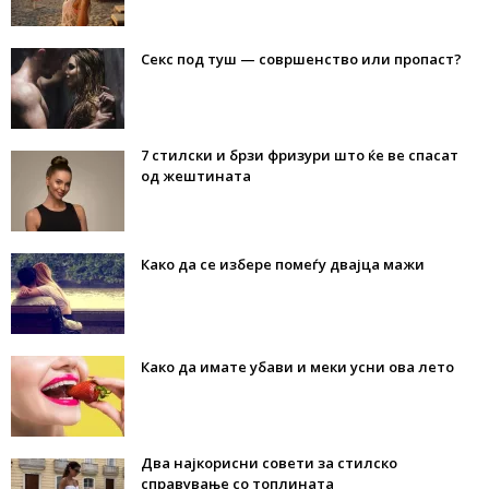
Секс под туш — совршенство или пропаст?
7 стилски и брзи фризури што ќе ве спасат
од жештината
Како да се избере помеѓу двајца мажи
Како да имате убави и меки усни ова лето
Два најкорисни совети за стилско
справување со топлината