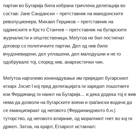
партии во Бугарија била избрана тричлена делегација во
состав: Јане Сандански – претставник на македонските
револуционери, Михаил Герџиков – претставник на
одринските и Крсто Станчев – претставник на бугарските
журналисти и општественици. Меѓутоа не бил постигнат
договор со политичките партии. Дел од нив биле
вчудоневидени, дел уплашени, дел малодушни и не го
одобрувале тој, според нив, анархистички чин.
Меѓутоа најголемо изненадување им приредил бугарскиот
егзарх Јосип I кој пред делегацијата ги заредил лошотиите
кои Фердинанд ги нанел на Бугарија… и дека додека тој е жив
нема да дозволи на бугарските воени и граѓански водачи да
се еманципираат од неговото (Фердинандовото б.н.)
туторство, од неговото влијание, од моралниот гнет во кој ги
држел. Затоа, на крајот, Егзархот истакнал: