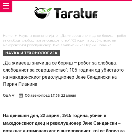
Home
Наука и техонологија
„Да живееш значи да се бориш – робот
за слобода, слободниот за совршенство“: 105 години од убиството на
македонскиот револуционер Јане Сандански на Пирин Планина
НАУКА И ТЕХОНОЛОГИЈА
„Да живееш значи да се бориш – робот за слобода,
слободниот за совршенство“: 105 години од убиството
на македонскиот револуционер Јане Сандански на
Пирин Планина
Од
A V
Објавено пред
17:59, 22 април
На денешен ден, 22 април, 1915 година, убиен е
македонскиот деец и револуционер Јане Сандански –
истакнат антимонархист и антиврховист, кој се борел за