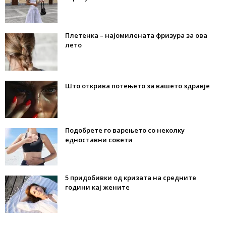
Плетенка – најомилената фризура за ова
лето
Што открива потењето за вашето здравје
Подобрете го варењето со неколку
едноставни совети
5 придобивки од кризата на средните
години кај жените