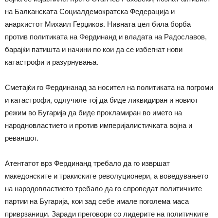
на Балканската Социалдемократска Федерација и
анархистот Михаил Герџиков. Нивната цел била борба
против политиката на Фердинанд и владата на Радославов,
барајќи патишта и начини по кои да се избегнат нови
катастрофи и разурнувања.
Сметајќи го Фердинанад за носител на политиката на погроми
и катастрофи, одлучиле тој да биде ликвидиран и новиот
режим во Бугарија да биде прокламиран во името на
народновластието и против империјалистичката војна и
реваншот.
Атентатот врз Фердинанд требало да го извршат
македонските и тракиските револуционери, а воведувањето
на народовластието требало да го спроведат политичките
партии на Бугарија, кои зад себе имале поголема маса
приврзаници. Заради преговори со лидерите на политичките