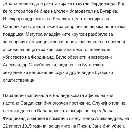
„Благословена да е раката која ќе го кутне Фердинанда. Кој
ќе го стори тоа ќе биде најголем благодетел на Бугарија.
И покрај поддршката на Егзархот целата акцијата на
Сандански останала тесен заговор без поширока политичка
поддршка. Меѓутоа владејачките кругови разбрале за
заговорничката иницијатива и власта започнала со прогон и
апсење на лицата за кои сметала дека го планирале
убиството на Фердинанд. Биле обвинети и затворени
Александар Стамболиски, лидерот на Бугарскиот
земјоделски национален сојуз и други видни бугарски
општественици.
Паралелно започнала и Валандовската афера, на кои
настани Сандански бил огорчен противник. Случајно или не,
неколку дена по Валандовската акција, по наредба на
Фердинанд и неговите помагачи околу Тодор Александров, на
22 април 1915 година, во шумите на Пирин, Јане бил убиен.