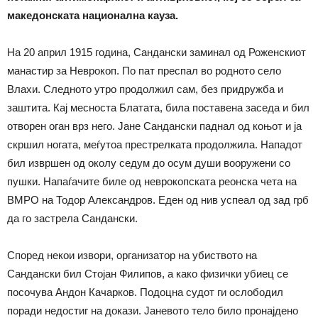
македонската национална кауза.
На 20 април 1915 година, Сандански заминал од Роженскиот
манастир за Неврокоп. По пат преспал во родното село
Влахи. Следното утро продолжил сам, без придружба и
заштита. Кај месноста Блатата, била поставена заседа и бил
отворен оган врз него. Јане Сандански паднал од коњот и ја
скршил ногата, меѓутоа престрелката продолжила. Нaпадот
бил извршен од околу седум до осум души вооружени со
пушки. Напаѓачите биле од неврокопската реонска чета на
ВМРО на Тодор Александров. Еден од нив успеал од зад грб
да го застрела Сандански.
Според некои извори, организатор на убиството на
Сандански бил Стојан Филипов, а како физички убиец се
посочува Андон Качарков. Подоцна судот ги ослободил
поради недостиг на докази. Јаневото тело било пронајдено