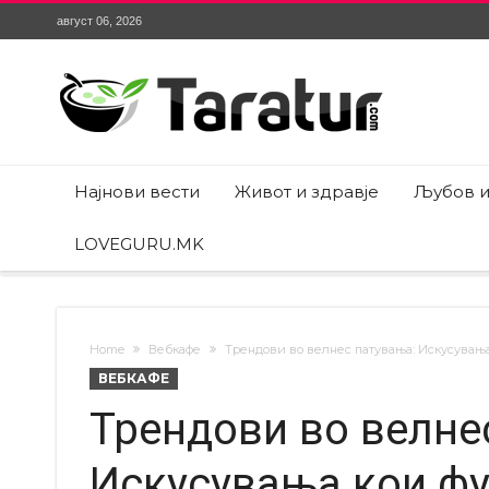
август 06, 2026
Најнови вести
Живот и здравје
Љубов и
LOVEGURU.MK
Home
Вебкафе
Трендови во велнес патувања: Искусувања
ВЕБКАФЕ
Трендови во велне
Искусувања кои ф