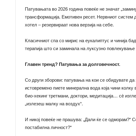
Патувањата во 2026 година повеќе не значат „замин
трансформација. Емотивен ресет. Нервниот систем д
хотел – резервираат нова верзија на себе.
Класичниот спа со мирис на еукалиптус и чинија ба
терапија што си заминала на луксузно повлекување
Главен тренд? Патувања за долговечност.
Со други зборови: патувања на кои се обидувате да 
истовремено пиете минерална вода која чини колку 
био-хекинг третмани, доктори, медитација… сè изгле
„излезеш малку на воздух“.
И никој повеќе не прашува: „Дали ќе се одморам?“ 
постабилна личност?“