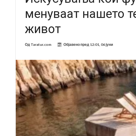
менуваат нашето те
живот
Од
Taratur.com
Објавено пред
12:01, 06 јуни