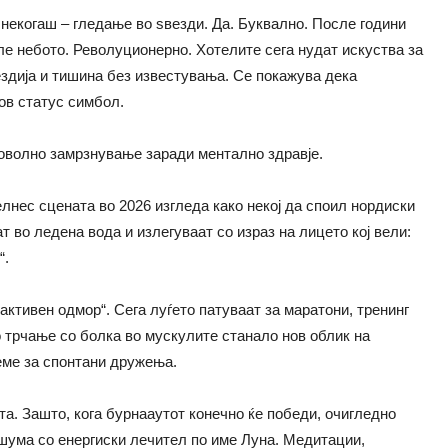
некогаш – гледање во ѕвезди. Да. Буквално. После години
иле небото. Револуционерно. Хотелите сега нудат искуства за
дија и тишина без известувања. Се покажува дека
ов статус симбол.
роволно замрзнување заради ментално здравје.
елнес сцената во 2026 изгледа како некој да споил нордиски
т во ледена вода и излегуваат со израз на лицето кој вели:
“.
активен одмор“. Сега луѓето патуваат за маратони, тренинг
 трчање со болка во мускулите станало нов облик на
реме за спонтани дружења.
та. Зашто, кога бурнааутот конечно ќе победи, очигледно
 шума со енергиски лечител по име Луна. Медитации,