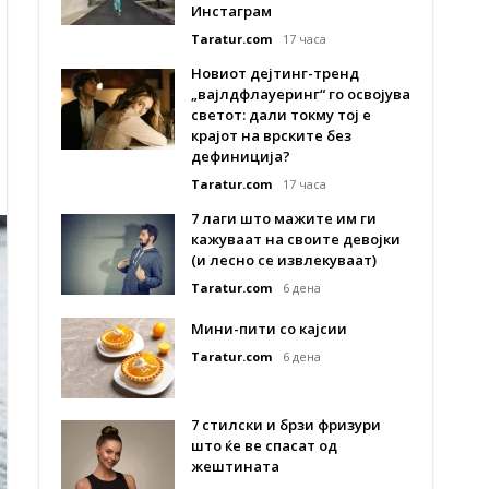
Инстаграм
Taratur.com
17 часа
Новиот дејтинг-тренд
„вајлдфлауеринг“ го освојува
светот: дали токму тој е
крајот на врските без
дефиниција?
Taratur.com
17 часа
7 лаги што мажите им ги
кажуваат на своите девојки
(и лесно се извлекуваат)
Taratur.com
6 дена
Мини-пити со кајсии
Taratur.com
6 дена
7 стилски и брзи фризури
што ќе ве спасат од
жештината