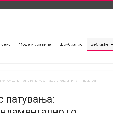
 секс
Мода и убавина
Шоубизнис
Вебкафе
 кои фундаментално го менуваат нашето тело, ум и начин на живот
с патувања:
ундаментално го