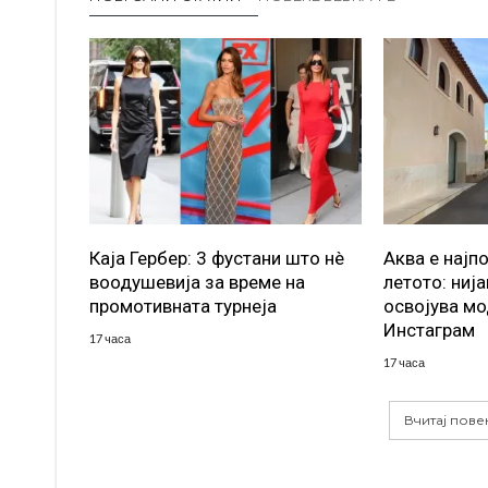
Каја Гербер: 3 фустани што нè
Аква е најп
воодушевија за време на
летото: ниј
промотивната турнеја
освојува мо
Инстаграм
17 часа
17 часа
Вчитај пове