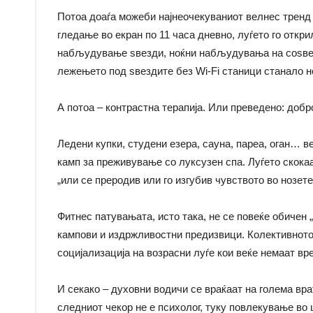
Потоа доаѓа можеби најнеочекуваниот велнес тренд 
гледање во екран по 11 часа дневно, луѓето го откр
набљудување ѕвезди, ноќни набљудувања на соѕвез
лежењето под ѕвездите без Wi-Fi станици станало н
А потоа – контрастна терапија. Или преведено: доб
Ледени купки, студени езера, сауна, пареа, оган… в
камп за преживување со луксузен спа. Луѓето скокаа
„или се преродив или го изгубив чувството во нозете
Фитнес патувањата, исто така, не се повеќе обичен „
кампови и издржливостни предизвици. Колективното
социјализација на возрасни луѓе кои веќе немаат в
И секако – духовни водичи се враќаат на голема вра
следниот чекор не е психолог, туку повлекување во