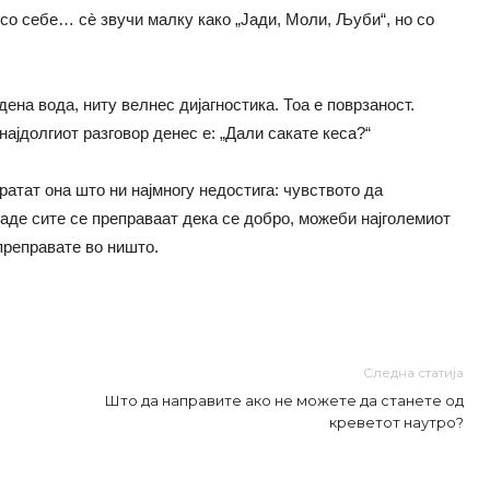
со себе… сè звучи малку како „Јади, Моли, Љуби“, но со
дена вода, ниту велнес дијагностика. Тоа е поврзаност.
најдолгиот разговор денес е: „Дали сакате кеса?“
атат она што ни најмногу недостига: чувството да
каде сите се преправаат дека се добро, можеби најголемиот
преправате во ништо.
Следна статија
Што да направите ако не можете да станете од
креветот наутро?