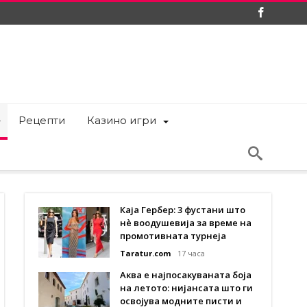
Рецепти
Казино игри
Каја Гербер: 3 фустани што
нè воодушевија за време на
промотивната турнеја
Taratur.com
17 часа
Аква е најпосакуваната боја
на летото: нијансата што ги
освојува модните писти и