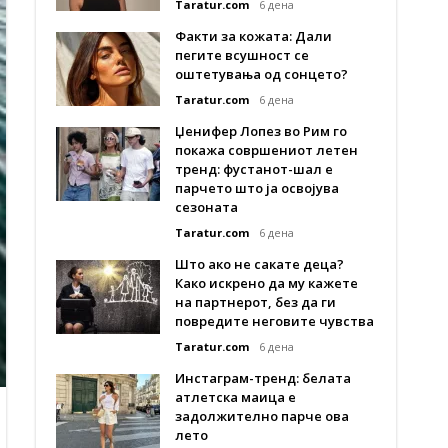
Taratur.com
6 дена
Факти за кожата: Дали
пегите всушност се
оштетувања од сонцето?
Taratur.com
6 дена
Џенифер Лопез во Рим го
покажа совршениот летен
тренд: фустанот-шал е
парчето што ја освојува
сезоната
Taratur.com
6 дена
Што ако не сакате деца?
Како искрено да му кажете
на партнерот, без да ги
повредите неговите чувства
Taratur.com
6 дена
Инстаграм-тренд: белата
атлетска маица е
задолжително парче ова
лето