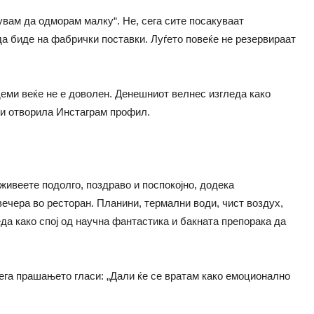
увам да одморам малку“. Не, сега сите посакуваат
а биде на фабрички поставки. Луѓето повеќе не резервираат
деми веќе не е доволен. Денешниот велнес изгледа како
 и отворила Инстаграм профил.
живеете подолго, поздраво и поспокојно, додека
вечера во ресторан. Планини, термални води, чист воздух,
да како спој од научна фантастика и бакната препорака да
Сега прашањето гласи: „Дали ќе се вратам како емоционално