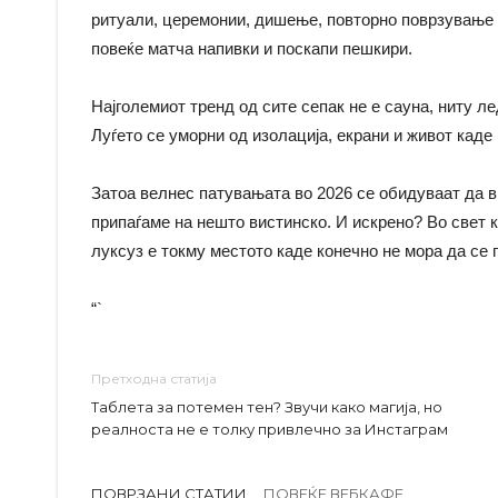
ритуали, церемонии, дишење, повторно поврзување 
повеќе матча напивки и поскапи пешкири.
Најголемиот тренд од сите сепак не е сауна, ниту ле
Луѓето се уморни од изолација, екрани и живот каде 
Затоа велнес патувањата во 2026 се обидуваат да вр
припаѓаме на нешто вистинско. И искрено? Во свет 
луксуз е токму местото каде конечно не мора да се 
“`
Претходна статија
Таблета за потемен тен? Звучи како магија, но
реалноста не е толку привлечно за Инстаграм
ПОВРЗАНИ СТАТИИ
ПОВЕЌЕ ВЕБКАФЕ