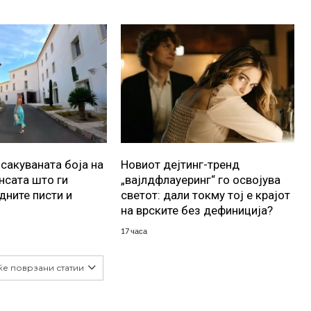
осакуваната боја на
Новиот дејтинг-тренд
ансата што ги
„вајлдфлауеринг“ го освојува
дните писти и
светот: дали токму тој е крајот
на врските без дефиниција?
17 часа
ќе поврзани статии