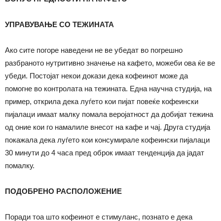
УПРАВУВАЊЕ СО ТЕЖИНАТА
Ако сите погоре наведени не ве убедат во погрешно
разбраното нутритивно значење на кафето, можеби ова ќе ве
убеди. Постојат некои докази дека кофеинот може да
помогне во контролата на тежината. Една научна студија, на
пример, открила дека луѓето кои пијат повеќе кофеински
пијалаци имаат малку помала веројатност да добијат тежина
од оние кои го намалиле внесот на кафе и чај. Друга студија
покажала дека луѓето кои консумирале кофеински пијалаци
30 минути до 4 часа пред оброк имаат тенденција да јадат
помалку.
ПОДОБРЕНО РАСПОЛОЖЕНИЕ
Поради тоа што кофеинот е стимуланс, познато е дека