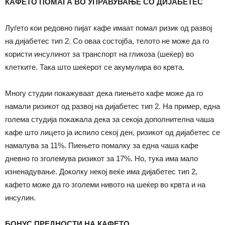
КАФЕТО ПОМАГА ВО УПРАВУВАЊЕ СО ДИЈАБЕТЕС
Луѓето кои редовно пијат кафе имаат помал ризик од развој
на дијабетес тип 2. Со оваа состојба, телото не може да го
користи инсулинот за транспорт на гликоза (шеќер) во
клетките. Така што шеќерот се акумулира во крвта.
Многу студии покажуваат дека пиењето кафе може да го
намали ризикот од развој на дијабетес тип 2. На пример, една
голема студија покажала дека за секоја дополнителна чаша
кафе што лицето ја испило секој ден, ризикот од дијабетес се
намалува за 11%. Пиењето помалку за една чаша кафе
дневно го зголемува ризикот за 17%. Но, тука има мало
изненадување. Доколку некој веќе има дијабетес тип 2,
кафето може да го зголеми нивото на шеќер во крвта и на
инсулин.
БОНУС ПРЕДНОСТИ НА КАФЕТО