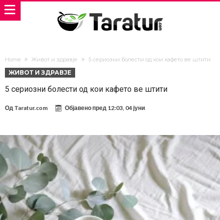
Home
Живот и здравје
5 сериозни болести од кои кафето ве штити
ЖИВОТ И ЗДРАВЈЕ
5 сериозни болести од кои кафето ве штити
Од
Taratur.com
Објавено пред
12:03, 04 јуни