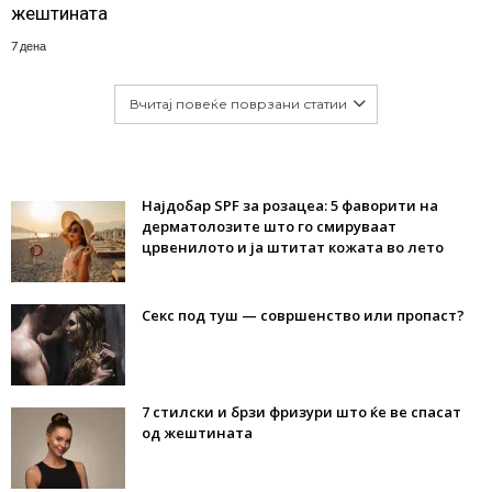
жештината
7 дена
Вчитај повеќе поврзани статии
Најдобар SPF за розацеа: 5 фаворити на
дерматолозите што го смируваат
црвенилото и ја штитат кожата во лето
Секс под туш — совршенство или пропаст?
7 стилски и брзи фризури што ќе ве спасат
од жештината