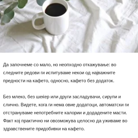
Да започнеме со мало, но неопходно откажување: во
следните редови ги испитуваме некои од најважните
предности на кафето, односно, кафето без додаток.
Без млеко, без шеќер или други засладувачи, сирупи и
слично. Видете, кога ги нема овие додатоци, автоматски ги
отстрануваме непотребните калории и додадените масти.
Факт кој практично ни овозможува целосно да уживаме во
здравствените придобивки на кафето.