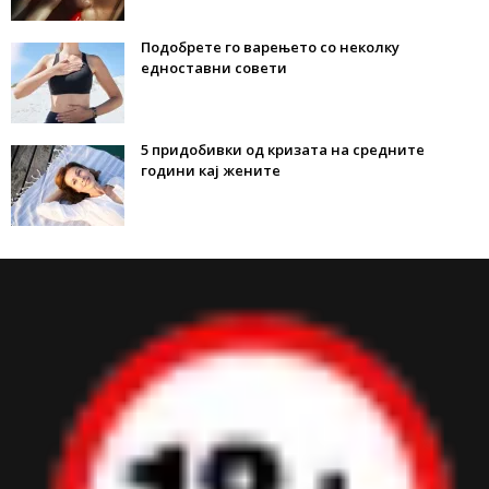
Подобрете го варењето со неколку
едноставни совети
5 придобивки од кризата на средните
години кај жените