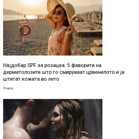
Најдобар SPF за розацеа: 5 фаворити на
дерматолозите што го смируваат црвенилото и ја
штитат кожата во лето
9 часа