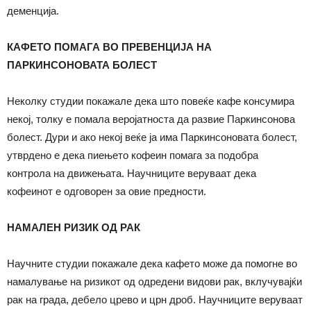
деменција.
КАФЕТО ПОМАГА ВО ПРЕВЕНЦИЈА НА
ПАРКИНСОНОВАТА БОЛЕСТ
Неколку студии покажале дека што повеќе кафе консумира
некој, толку е помала веројатноста да развие Паркинсонова
болест. Дури и ако некој веќе ја има Паркинсоновата болест,
утврдено е дека пиењето кофеин помага за подобра
контрола на движењата. Научниците веруваат дека
кофеинот е одговорен за овие предности.
НАМАЛЕН РИЗИК ОД РАК
Научните студии покажале дека кафето може да помогне во
намалување на ризикот од одредени видови рак, вклучувајќи
рак на града, дебело црево и црн дроб. Научниците веруваат