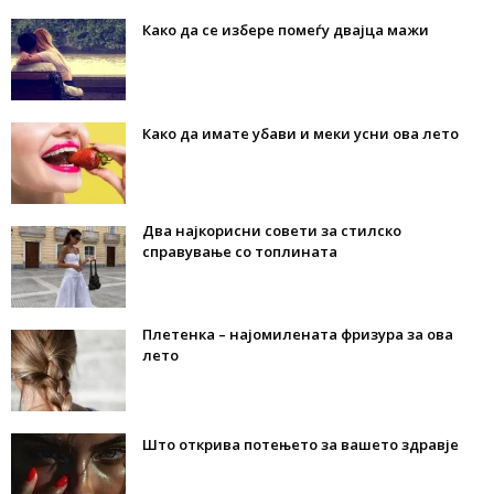
Како да се избере помеѓу двајца мажи
Како да имате убави и меки усни ова лето
Два најкорисни совети за стилско
справување со топлината
Плетенка – најомилената фризура за ова
лето
Што открива потењето за вашето здравје