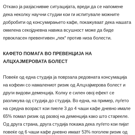
Откако ја разјаснивме ситуацијата, вреди да се напомене
дека неколку научни студии кои ги испитувале можните
добробити од консумирањето кафе, покажуваат дека нашата
омилена секојдневна навика всушност може да биде
првокласен превентивен „лек“ против низа болести.
КАФЕТО ПОМАГА ВО ПРЕВЕНЦИЈА НА
АЛЦХАЈМЕРОВАТА БОЛЕСТ
Повеќе од една студија ја поврзала редовната консумација
на кофеин со намалениот ризик од Алцхајмерова болест и
други видови деменција. Колку е силен овој ефект се
разликува од студија до студија. Во една, на пример, луѓето
на средна возраст кои пиеле 3 до 4 чаши кафе дневно имале
65% помал ризик од развој на деменција како што старееле.
Од друга страна, друга студија покажа дека луѓето кои пијат
повеќе од 6 чаши кафе дневно имаат 53% поголем ризик од