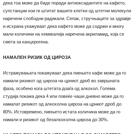
дека тоа може да биде поради антиоксидантите на кафето,
супстанции кои ги штитат вашите клетки од штетни молекули
наречени слободни радикали. Сепак, стручњаците за здравје
и исхрана укажуваат дека кафето може да содржи и многу
мали количини на хемикалија наречена акриламид, која се
смета за канцерогена.
НАМАЛЕН РИЗИК ОД ЦИРОЗА
Истражувањата покажуваат дека пиењето кафе може да го
намали ризикот од цироза на црниот дроб во завршната
фаза, особено кога штетата доаѓа од алкохол. Голема
студија покажа дека 4 или повеќе чаши дневно може да го
намалат ризикот од алкохолна цироза на црниот дроб до
80%. Истовремено, пиењето истата количина може да го
намали и ризикот од безалкохолна цироза до 30%.