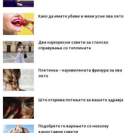
Како да имате убави и меки усни ова лето
Два најкорисни совети за стилско
справување со топлината
Плетенка – најомилената фризура за ова
лето
Што открива потењето за вашето здравје
Подобрете го варењето со неколку
едноставни совети