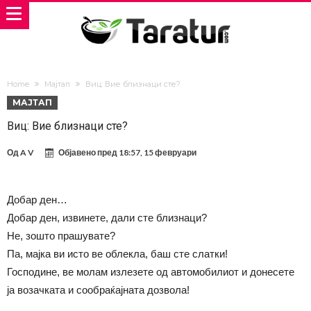
Home
Мајтап
Виц: Вие близнаци сте?
МАЈТАП
Виц: Вие близнаци сте?
Од
A V
Објавено пред
18:57, 15 февруари
Добар ден…
Добар ден, извинете, дали сте близнаци?
Не, зошто прашувате?
Па, мајка ви исто ве облекла, баш сте слатки!
Господине, ве молам излезете од автомобилиот и донесете
ја возачката и сообраќајната дозвола!