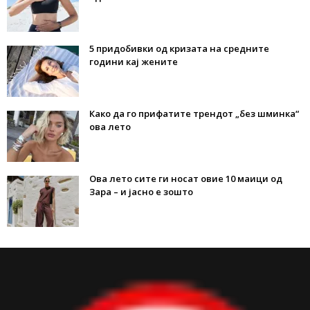
5 придобивки од кризата на средните
години кај жените
Како да го прифатите трендот „без шминка“
ова лето
Ова лето сите ги носат овие 10 маици од
Зара – и јасно е зошто