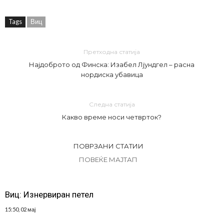
Tags
Виц
Претходна статија
Најдоброто од Финска: Изабел Лјундгел – расна
нордиска убавица
Следна статија
Какво време носи четврток?
ПОВРЗАНИ СТАТИИ
ПОВЕЌЕ МАЈТАП
Виц: Изнервиран петел
15:50, 02 мај