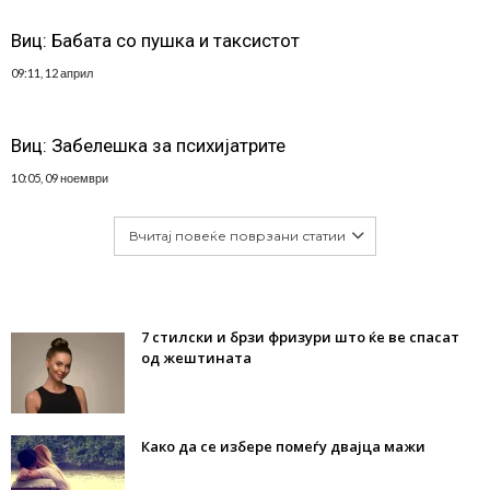
Виц: Бабата со пушка и таксистот
09:11, 12 април
Виц: Забелешка за психијатрите
10:05, 09 ноември
Вчитај повеќе поврзани статии
7 стилски и брзи фризури што ќе ве спасат
од жештината
Како да се избере помеѓу двајца мажи