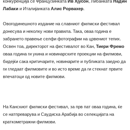
конкуренција се Французинката
Ив Хјусон
, Либанката
Надин
Лабаки
и Италијанката
Алис Рорвахер
.
Овогодинешното издание на славниот филмски фестивал
донесува и неколку нови правила. Така, оваа година е
забрането правење селфи фотографии на црвениот тепих.
Освен тоа, директорот на фестивалот во Кан,
Тиери Фремо
оваа година ги укина и новинарските проекции на филмови,
бидејќи сака критичарите, новинарите и публиката заедно да
ги гледаат филмовите и во исто време да ги стекнат првите
впечатоци од новите филмови.
На Канскиот филмски фестивал, за прв пат оваа година, ќе
се натпреварува и Саудиска Арабија во селекцијата на
краткометражни филмови.