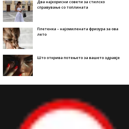
Два најкорисни совети за стилско
справување со топлината
Плетенка – најомилената фризура за ова
лето
Што открива потењето за вашето здравје