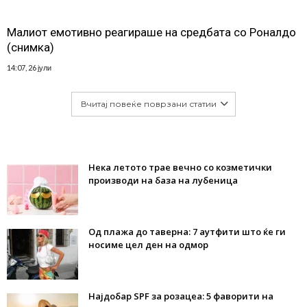
Малиот емотивно реагираше на средбата со Роналдо
(снимка)
14:07, 26 јули
Вчитај повеќе поврзани статии
Нека летото трае вечно со козметички
производи на база на лубеница
Од плажа до таверна: 7 аутфити што ќе ги
носиме цел ден на одмор
Најдобар SPF за розацеа: 5 фаворити на