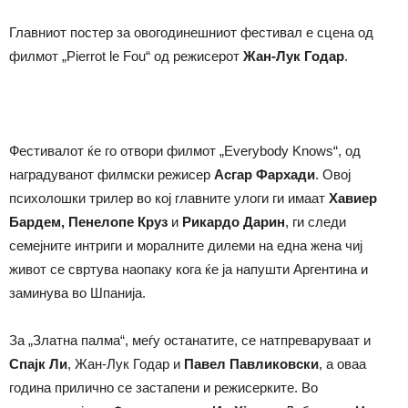
Главниот постер за овогодинешниот фестивал е сцена од
филмот „Pierrot le Fou“ од режисерот
Жан-Лук Годар
.
Фестивалот ќе го отвори филмот „Everybody Knows“, од
наградуванот филмски режисер
Асгар Фархади
. Овој
психолошки трилер во кој главните улоги ги имаат
Хавиер
Бардем, Пенелопе Круз
и
Рикардо Дарин
, ги следи
семејните интриги и моралните дилеми на една жена чиј
живот се свртува наопаку кога ќе ја напушти Аргентина и
заминува во Шпанија.
За „Златна палма“, меѓу останатите, се натпреваруваат и
Спајк Ли
, Жан-Лук Годар и
Павел Павликовски
, а оваа
година прилично се застапени и режисерките. Во