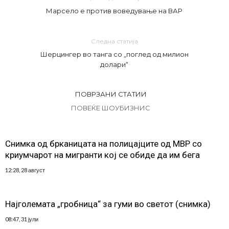
Марсело е против воведување на ВАР
Следна статија
Шерцингер во танга со „поглед од милион
долари“
ПОВРЗАНИ СТАТИИ
ПОВЕЌЕ ШОУБИЗНИС
Снимка од брканицата на полицајците од МВР со
криумчарот на мигранти кој се обиде да им бега
12:28, 28 август
Најголемата „гробница“ за гуми во светот (снимка)
08:47, 31 јули