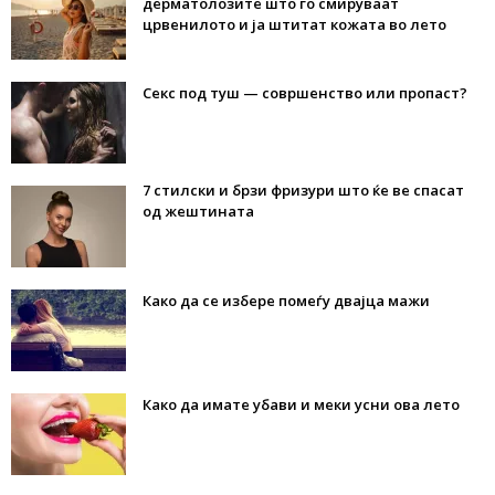
дерматолозите што го смируваат
црвенилото и ја штитат кожата во лето
Секс под туш — совршенство или пропаст?
7 стилски и брзи фризури што ќе ве спасат
од жештината
Како да се избере помеѓу двајца мажи
Како да имате убави и меки усни ова лето