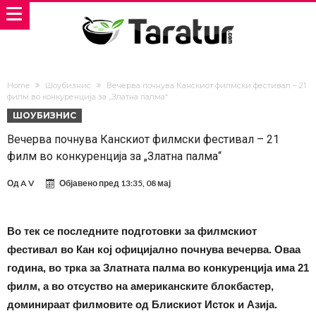
Home
Шоубизнис
Вечерва почнува Канскиот филмски фестивал – 21
филм во конкуренција за „Златна палма“
ШОУБИЗНИС
Вечерва почнува Канскиот филмски фестивал – 21
филм во конкуренција за „Златна палма“
Од
A V
Објавено пред
13:35, 08 мај
Во тек се последните подготовки за филмскиот
фестивал во Кан кој официјално почнува вечерва. Оваа
година, во трка за Златната палма во конкуренција има 21
филм, а во отсуство на американските блокбастер,
доминираат филмовите од Блискиот Исток и Азија.