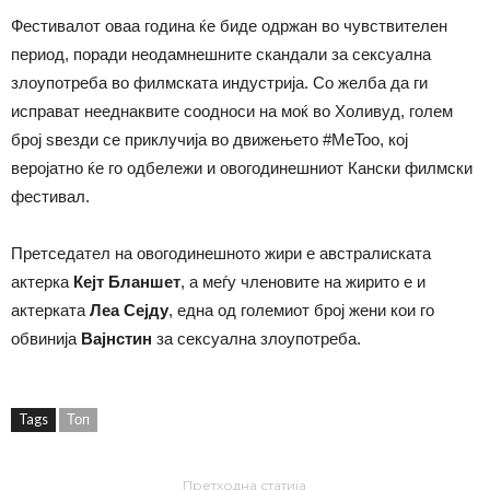
Фестивалот оваа година ќе биде одржан во чувствителен
период, поради неодамнешните скандали за сексуална
злоупотреба во филмската индустрија. Со желба да ги
исправат нееднаквите соодноси на моќ во Холивуд, голем
број ѕвезди се приклучија во движењето #MeToo, кој
веројатно ќе го одбележи и овогодинешниот Кански филмски
фестивал.
Претседател на овогодинешното жири е австралиската
актерка
Кејт Бланшет
, а меѓу членовите на жирито е и
актерката
Леа Сејду
, една од големиот број жени кои го
обвинија
Вајнстин
за сексуална злоупотреба.
Tags
Топ
Претходна статија