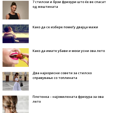
7 стилски и брзи фризури што ќе ве спасат
од жештината
Како да се избере помеѓу двајца мажи
Како да имате убави и меки усни ова лето
Два најкорисни совети за стилско
справување со топлината
Плетенка – најомилената фризура за ова
лето