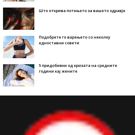
Што открива потењето за вашето здравје
Подобрете го варењето со неколку
едноставни совети
5 придобивки од кризата на средните
години кај жените