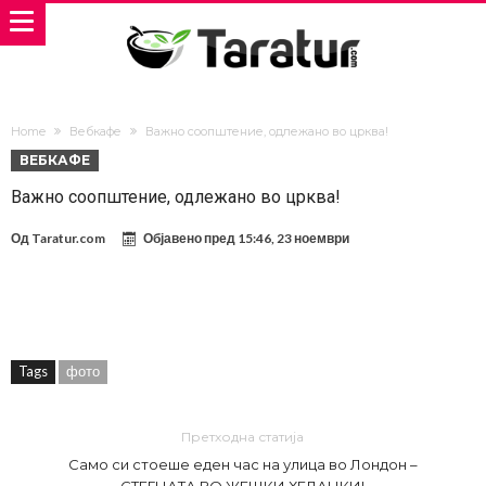
Home
Вебкафе
Важно соопштение, одлежано во црква!
ВЕБКАФЕ
Важно соопштение, одлежано во црква!
Од
Taratur.com
Објавено пред
15:46, 23 ноември
Tags
фото
Претходна статија
Само си стоеше еден час на улицa во Лондон –