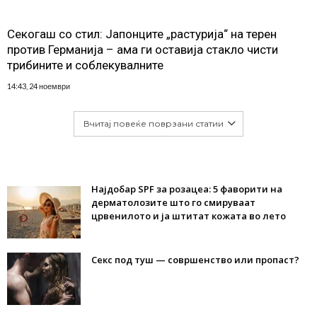
Секогаш со стил: Јапонците „растурија“ на терен
против Германија – ама ги оставија стакло чисти
трибините и соблекувалните
14:43, 24 ноември
Вчитај повеќе поврзани статии
Најдобар SPF за розацеа: 5 фаворити на
дерматолозите што го смируваат
црвенилото и ја штитат кожата во лето
Секс под туш — совршенство или пропаст?