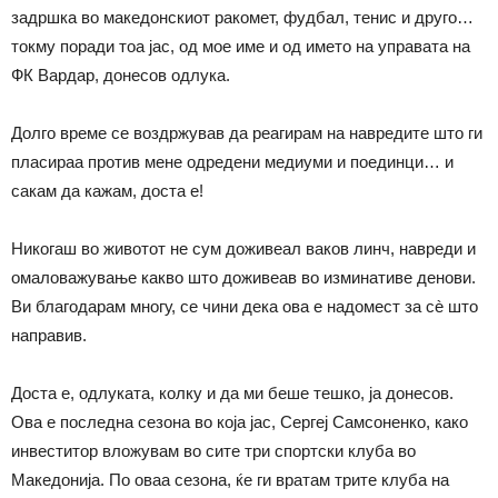
задршка во македонскиот ракомет, фудбал, тенис и друго…
токму поради тоа јас, од мое име и од името на управата на
ФК Вардар, донесов одлука.
Долго време се воздржував да реагирам на навредите што ги
пласираа против мене одредени медиуми и поединци… и
сакам да кажам, доста е!
Никогаш во животот не сум доживеал ваков линч, навреди и
омаловажување какво што доживеав во изминативе денови.
Ви благодарам многу, се чини дека ова е надомест за сè што
направив.
Доста е, одлуката, колку и да ми беше тешко, ја донесов.
Ова е последна сезона во која јас, Сергеј Самсоненко, како
инвеститор вложувам во сите три спортски клуба во
Македонија. По оваа сезона, ќе ги вратам трите клуба на