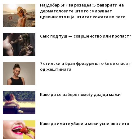
Најдобар SPF за розацеа: 5 фаворити на
дерматолозите што го смируваат
црвенилото и ја штитат кожата во лето
Секс под туш — совршенство или пропаст?
7 стилски и брзи фризури што ќе ве спасат
од жештината
Како да се избере помеѓу двајца мажи
Како да имате убави и меки усни ова лето