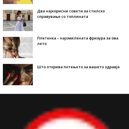
Два најкорисни совети за стилско
справување со топлината
Плетенка – најомилената фризура за ова
лето
Што открива потењето за вашето здравје