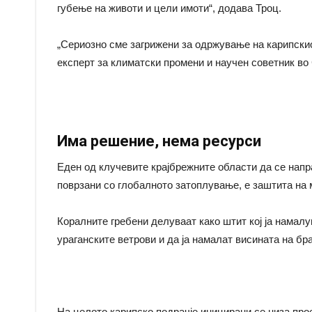
губење на животи и цели имоти“, додава Троц.
„Сериозно сме загрижени за одржување на карипскиот
експерт за климатски промени и научен советник в
Има решение, нема ресурси
Еден од клучевите крајбрежните области да се напра
поврзани со глобалното затоплување, е заштита на 
Коралните гребени делуваат како штит кој ја намал
ураганските ветрови и да ја намалат висината на бр
На целото карипско подрачје иницирани се низа про