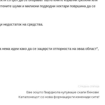
тетените шуми и милиони подводни хектари површина да се
ди недостаток на средства.
 нема идеи како да се зацврсти отпорноста на оваа област“,
Следна статија
Еве зошто Гвардиола купуваше скапи бекови:
Каталонецот со нова формација ги изненади сите!