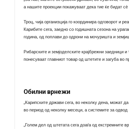
а нашите проекции покажуваат дека тие ќе бидат сè 
Троц, чија организција го координира одговорот и ре
Карибите сега, заедно со годишната сезона на урага
година, од поплави до одрони на мочуришта и земји
Рибарските и земјоделските крајбрежни заедници и т
понесуваат главниот товар од штетите и загуба во п
Обилни врнежи
„Карипските држави сега, во неколку дена, можат да
во период од неколку месеци, а системите за одвод 
„Голем дел од штетата сега доаѓа од екстремните в