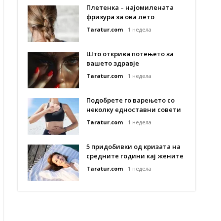
Плетенка – најомилената
фризура за ова лето
Taratur.com
1 недела
Што открива потењето за
вашето здравје
Taratur.com
1 недела
Подобрете го варењето со
неколку едноставни совети
Taratur.com
1 недела
5 придобивки од кризата на
средните години кај жените
Taratur.com
1 недела