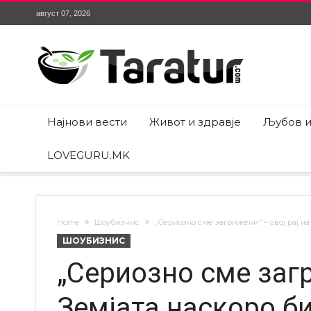
август 07, 2026
Најнови вести
Живот и здравје
Љубов и
LOVEGURU.MK
Home
Шоубизнис
„Сериозно сме загрижени“ – овој рај н
ШОУБИЗНИС
„Сериозно сме загр
Земјата наскоро б