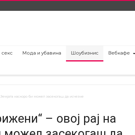
 секс
Мода и убавина
Шоубизнис
Вебкафе
а Земјата наскоро би можел засекогаш да исчезне
ижени“ – овој рај на
и можел засекогаш да