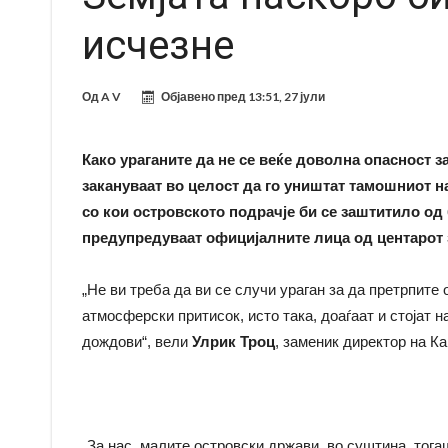
исчезне
Од
A V
Објавено пред
13:51, 27 јули
Како ураганите да не се веќе доволна опасност 
закануваат во целост да го уништат тамошниот на
со кои островското подрачје би се заштитило од 
предупредуваат официјалните лица од центарот 
„Не ви треба да ви се случи ураган за да претрпите
атмосферски притисок, исто така, доаѓаат и стојат н
дождови“, вели
Улрик Троц
, заменик директор на К
„За нас, малите островски држави, во суштина, тога