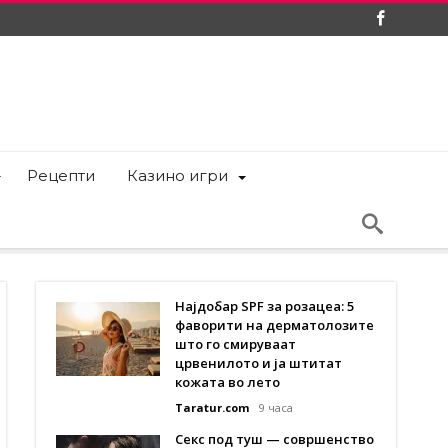
Рецепти
Казино игри
Најдобар SPF за розацеа: 5
фаворити на дерматолозите
што го смируваат
црвенилото и ја штитат
кожата во лето
Taratur.com
9 часа
Секс под туш — совршенство