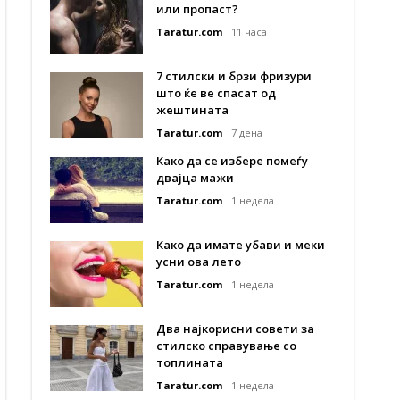
или пропаст?
Taratur.com
11 часа
7 стилски и брзи фризури
што ќе ве спасат од
жештината
Taratur.com
7 дена
Како да се избере помеѓу
двајца мажи
Taratur.com
1 недела
Како да имате убави и меки
усни ова лето
Taratur.com
1 недела
Два најкорисни совети за
стилско справување со
топлината
Taratur.com
1 недела