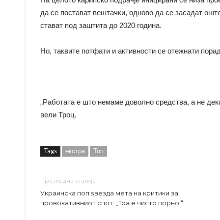
да се постават вештачки, одново да се засадат ош
стават под заштита до 2020 година.
Но, таквите потфати и активности се отежнати пора
„Работата е што немаме доволно средства, а не дека
вели Троц.
Tags
екстра
Топ
Претходна статија
Украинска поп ѕвезда мета на критики за
провокативниот спот: „Тоа е чисто порно!“