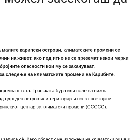
за малите карипски острови, климатските промени се
чин на живот, ако под итно не се преземат некои мерки
бројните опасности кои му се закануваат,
за следење на климатските промени на Карибите.
 огромна штета. Тропската бура или поле на низок
ад одреден остров или територија и носат постојани
арипскиот центар за климатски промени (CCCCC).
ш запира сè. Како област сме изложени на климатски ризици,