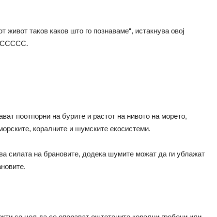
 живот таков каков што го познаваме“, истакнува овој
о ССССС.
ват поотпорни на бурите и растот на нивото на морето,
морските, коралните и шумските екосистеми.
ува силата на брановите, додека шумите можат да ги ублажат
ановите.
екти со цел да се опорават оштетените корални гребени или