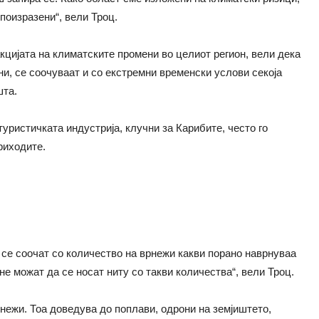
поизразени“, вели Троц.
акцијата на климатските промени во целиот регион, вели дека
ни, се соочуваат и со екстремни временски услови секоја
шта.
уристичката индустрија, клучни за Карибите, често го
риходите.
 се соочат со количество на врнежи какви порано наврнуваа
не можат да се носат ниту со такви количества“, вели Троц.
рнежи. Тоа доведува до поплави, одрони на земјиштето,