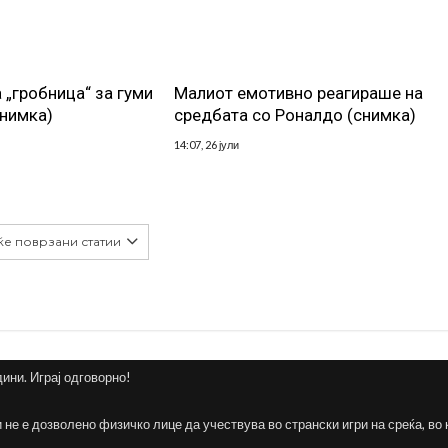
 „гробница“ за гуми
Малиот емотивно реагираше на
снимка)
средбата со Роналдо (снимка)
14:07, 26 јули
ќе поврзани статии
дини. Играј одговорно!
и не е дозволено физичко лице да учествува во странски игри на среќа, во 