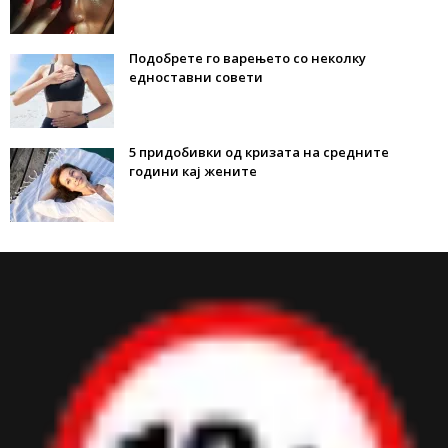
Подобрете го варењето со неколку
едноставни совети
5 придобивки од кризата на средните
години кај жените