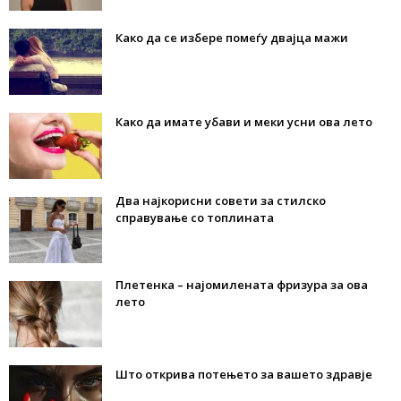
Како да се избере помеѓу двајца мажи
Како да имате убави и меки усни ова лето
Два најкорисни совети за стилско
справување со топлината
Плетенка – најомилената фризура за ова
лето
Што открива потењето за вашето здравје