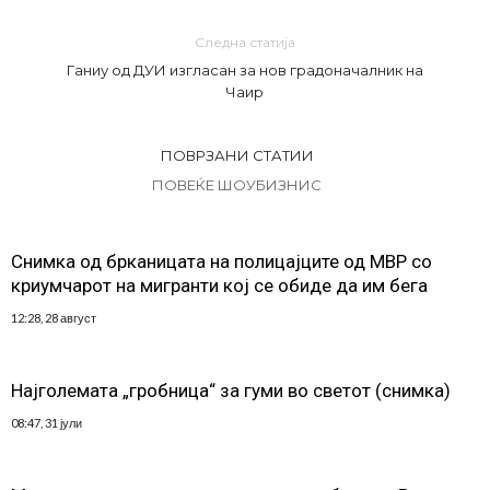
Следна статија
Ганиу од ДУИ изгласан за нов градоначалник на
Чаир
ПОВРЗАНИ СТАТИИ
ПОВЕЌЕ ШОУБИЗНИС
Снимка од брканицата на полицајците од МВР со
криумчарот на мигранти кој се обиде да им бега
12:28, 28 август
Најголемата „гробница“ за гуми во светот (снимка)
08:47, 31 јули