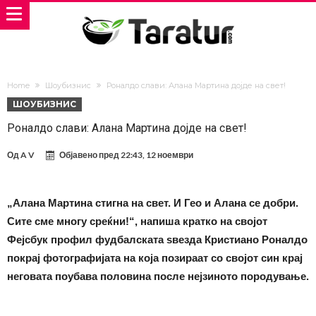
Home
Шоубизнис
Роналдо слави: Алана Мартина дојде на свет!
ШОУБИЗНИС
Роналдо слави: Алана Мартина дојде на свет!
Од
A V
Објавено пред
22:43, 12 ноември
„Алана Мартина стигна на свет. И Гео и Алана се добри.
Сите сме многу среќни!“, напиша кратко на својот
Фејсбук профил фудбалската ѕвезда Кристиано Роналдо
покрај фотографијата на која позираат со својот син крај
неговата поубава половина после нејзиното породување.