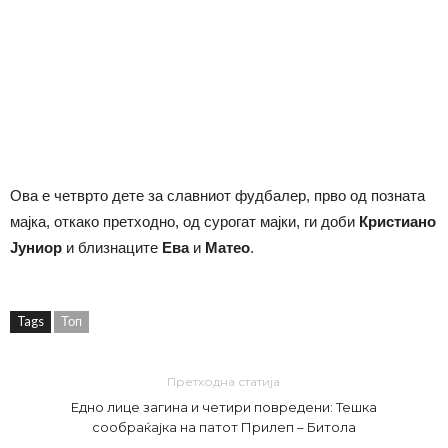
Ова е четврто дете за славниот фудбалер, прво од позната
мајка, откако претходно, од сурогат мајки, ги доби
Кристиано
Јуниор
и близнаците
Ева
и
Матео
.
Tags
Топ
Претходна статија
Едно лице загина и четири повредени: Тешка
сообраќајка на патот Прилеп – Битола