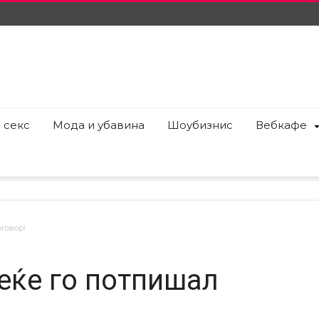
 секс
Мода и убавина
Шоубизнис
Вебкафе
говор!
еќе го потпишал