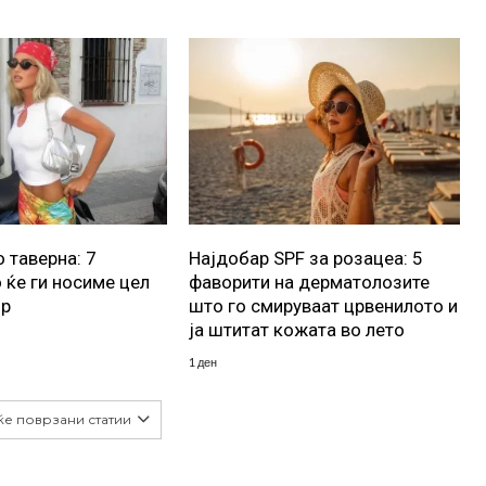
 таверна: 7
Најдобар SPF за розацеа: 5
 ќе ги носиме цел
фаворити на дерматолозите
ор
што го смируваат црвенилото и
ја штитат кожата во лето
1 ден
ќе поврзани статии