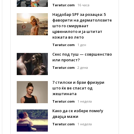
Taratur.com
16 часа
Најдобар SPF за розацеа: 5
фаворити на дерматолозите
што го смируваат
црвенилото и ја штитат
кожата во лето
Taratur.com
1 ден
Секс под туш — совршенство
или пропаст?
Taratur.com
2 дена
7 стилски и брзи фризури
што ќе ве спасат од
жештината
Taratur.com
1 недела
Како да се избере помеѓу
двајца мажи
Taratur.com
1 недела