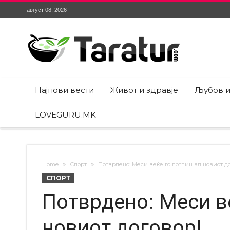
август 08, 2026
Најнови вести
Живот и здравје
Љубов и
LOVEGURU.MK
Home
Спорт
Потврдено: Меси веќе го потпишал новиот до
СПОРТ
Потврдено: Меси в
новиот договор!