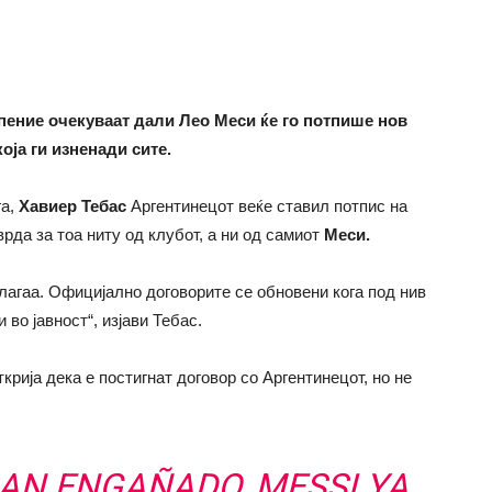
ение очекуваат дали Лео Меси ќе го потпише нов
оја ги изненади сите.
га,
Хавиер Тебас
Аргентинецот веќе ставил потпис на
рда за тоа ниту од клубот, а ни од самиот
Меси.
злагаа. Официјално договорите се обновени кога под нив
 во јавност“, изјави Тебас.
крија дека е постигнат договор со Аргентинецот, но не
 HAN ENGAÑADO, MESSI YA