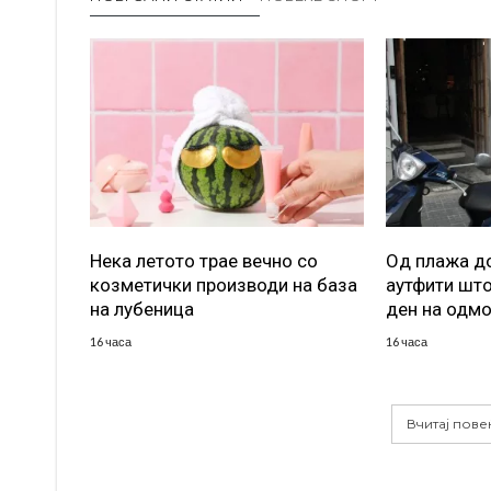
Нека летото трае вечно со
Од плажа до
козметички производи на база
аутфити што
на лубеница
ден на одм
16 часа
16 часа
Вчитај пове