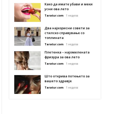
Како да имате убави и меки
усни ова лето
Taratur.com
1 недела
Два најкорисни совети за
стилско справување со
топлината
Taratur.com
1 недела
Плетенка – најомилената
фризура за ова лето
Taratur.com
1 недела
Што открива потењето за
вашето здравје
Taratur.com
1 недела