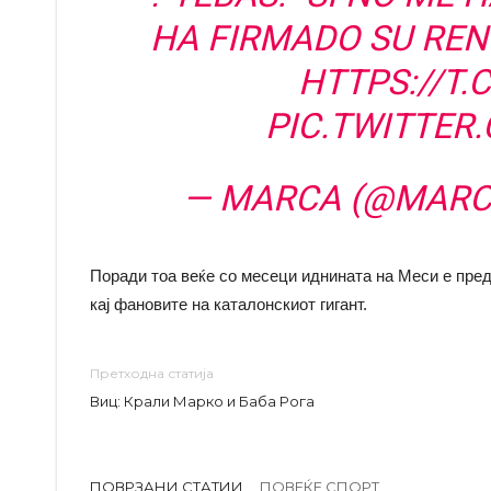
HA FIRMADO SU REN
HTTPS://T
PIC.TWITTER
— MARCA (@MAR
Поради тоа веќе со месеци иднината на Меси е пре
кај фановите на каталонскиот гигант.
Претходна статија
Виц: Крали Марко и Баба Рога
ПОВРЗАНИ СТАТИИ
ПОВЕЌЕ СПОРТ