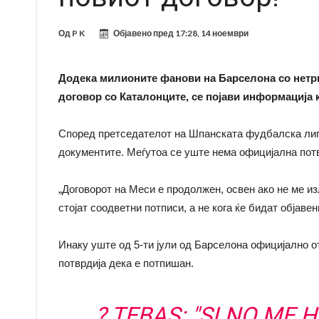
Од
P K
Објавено пред
17:28, 14 ноември
Додека милионите фанови на Барселона со нетрп
договор со Каталонците, се појави информација к
Според претседателот на Шпанската фудбалска ли
документите. Меѓутоа се уште нема официјална потв
„Договорот на Меси е продолжен, освен ако не ме и
стојат соодветни потписи, а не кога ќе бидат објавени
Инаку уште од 5-ти јули од Барселона официјално от
потврдија дека е потпишан.
? TEBAS: "SI NO ME