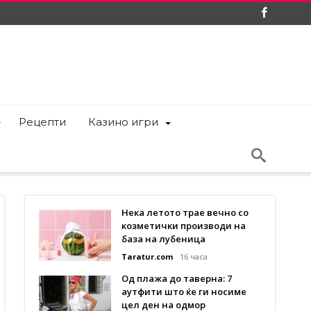
Рецепти
Казино игри
Нека летото трае вечно со
козметички производи на
база на лубеница
Taratur.com
16 часа
Од плажа до таверна: 7
аутфити што ќе ги носиме
цел ден на одмор