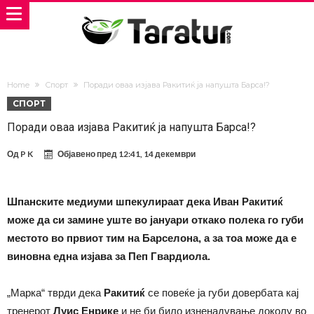
Home
Спорт
Поради оваа изјава Ракитиќ ја напушта Барса!?
СПОРТ
Поради оваа изјава Ракитиќ ја напушта Барса!?
Од
P K
Објавено пред
12:41, 14 декември
Шпанските медиуми шпекулираат дека Иван Ракитиќ
може да си замине уште во јануари откако полека го губи
местото во првиот тим на Барселона, а за тоа може да е
виновна една изјава за Пеп Гвардиола.
„Марка“ тврди дека
Ракитиќ
се повеќе ја губи довербата кај
тренерот
Луис Енрике
и не би било изненадување доколу во