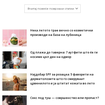
Вчитај повеќе поврзани статии
Нека летото трае вечно со козметички
производи на база на лубеница
Од плажа до таверна: 7 аутфити што ќе ги
носиме цел ден на одмор
Најдобар SPF за розацеа: 5 фаворити на
дерматолозите што го смируваат
црвенилото и ја штитат кожата во лето
Секс под туш — совршенство или пропаст?