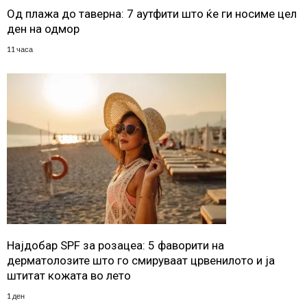
Од плажа до таверна: 7 аутфити што ќе ги носиме цел
ден на одмор
11 часа
Најдобар SPF за розацеа: 5 фаворити на
дерматолозите што го смируваат црвенилото и ја
штитат кожата во лето
1 ден