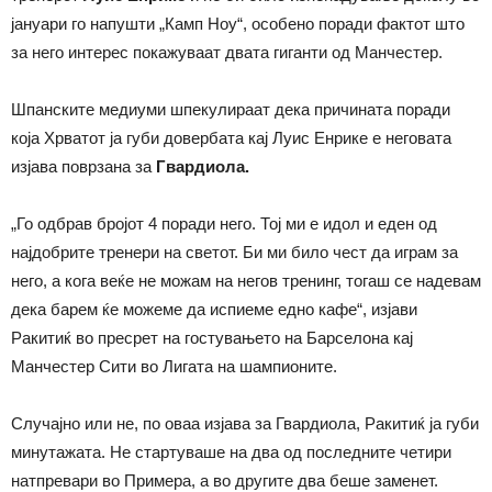
јануари го напушти „Камп Ноу“, особено поради фактот што
за него интерес покажуваат двата гиганти од Манчестер.
Шпанските медиуми шпекулираат дека причината поради
која Хрватот ја губи довербата кај Луис Енрике е неговата
изјава поврзана за
Гвардиола.
„Го одбрав бројот 4 поради него. Тој ми е идол и еден од
најдобрите тренери на светот. Би ми било чест да играм за
него, а кога веќе не можам на негов тренинг, тогаш се надевам
дека барем ќе можеме да испиеме едно кафе“, изјави
Ракитиќ во пресрет на гостувањето на Барселона кај
Манчестер Сити во Лигата на шампионите.
Случајно или не, по оваа изјава за Гвардиола, Ракитиќ ја губи
минутажата. Не стартуваше на два од последните четири
натпревари во Примера, а во другите два беше заменет.