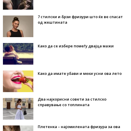
7 стилски и брзи фризури што ќе ве спасат
од жештината
Како да се избере помеѓу двајца мажи
Како да имате убави и меки усни ова лето
Два најкорисни совети за стилско
справување со топлината
Плетенка – најомилената фризура за ова