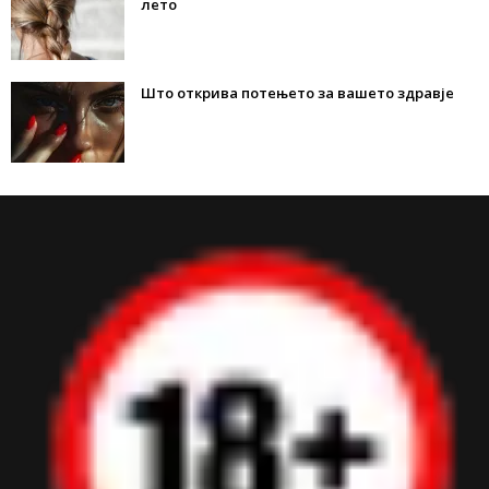
лето
Што открива потењето за вашето здравје