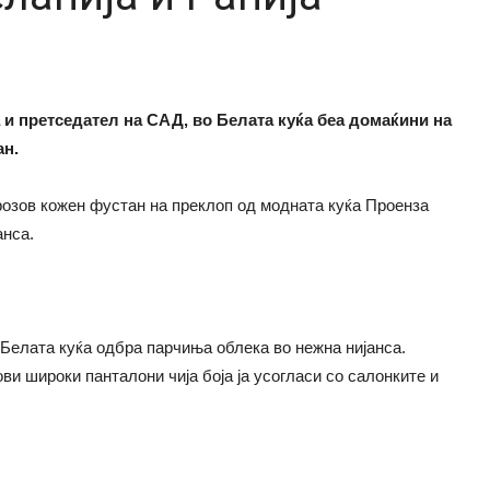
 и претседател на САД, во Белата куќа беа домаќини на
ан.
розов кожен фустан на преклоп од модната куќа Проенза
анса.
Белата куќа одбра парчиња облека во нежна нијанса.
ви широки панталони чија боја ја усогласи со салонките и