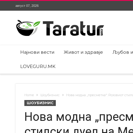
август 07, 2026
Најнови вести
Живот и здравје
Љубов и
LOVEGURU.MK
Home
Шоубизнис
Нова модна „пресметка“: Розовиот стил
ШОУБИЗНИС
Нова модна „пресм
стилски дуел на Ме