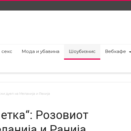
 секс
Мода и убавина
Шоубизнис
Вебкафе
ски дуел на Меланија и Ранија
етка“: Розовиот
ланија и Ранија