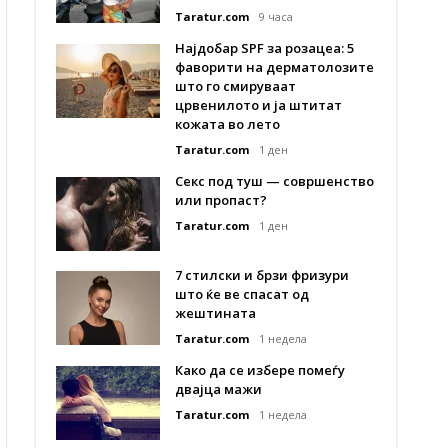
Taratur.com
9 часа
Најдобар SPF за розацеа: 5
фаворити на дерматолозите
што го смируваат
црвенилото и ја штитат
кожата во лето
Taratur.com
1 ден
Секс под туш — совршенство
или пропаст?
Taratur.com
1 ден
7 стилски и брзи фризури
што ќе ве спасат од
жештината
Taratur.com
1 недела
Како да се избере помеѓу
двајца мажи
Taratur.com
1 недела