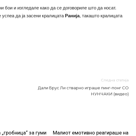
и бои и изгледале како да се договориле што да носат.
е успеа да ја засени кралицата
Ранија
, такашто кралицата
Следна статија
Дали Брус Ли стварно играше пинг-понг СО
НУНЧАКИ (видео)
 „гробница“ за гуми
Малиот емотивно реагираше на