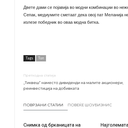
Двете дами се појавија во модни комбинации во нежн
Сепак, медиумите сметаат дека овој пат Меланија н
излезе победник во оваа модна битка.
Tags
Топ
Претходна статија
„Тиквеш“ наместо дивиденди на малите акционери,
реинвестиција на добивката
ПОВРЗАНИ СТАТИИ
ПОВЕЌЕ ШОУБИЗНИС
Снимка од брканицата на
Најголемата