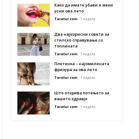
Како да имате убави и меки
усни ова лето
Taratur.com
1 недела
Два најкорисни совети за
стилско справување со
топлината
Taratur.com
1 недела
Плетенка – најомилената
фризура за ова лето
Taratur.com
1 недела
Што открива потењето за
вашето здравје
Taratur.com
1 недела