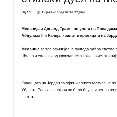
Од
A V
Објавено пред
09:34, 27 јуни
Меланија и Доналд Трамп, во улога на Прва дама
Абдулаха II и Ранија, кралот и кралицата на Јорд
Меланија
за таа официјална пригода одбра светло 
Шулер и салонки од крокодилска кожа во истата ниј
Кралицата на Јордан за официјалното гостување во 
Убавата Ранија се појави во бела блуза и нежно розо
чантата.