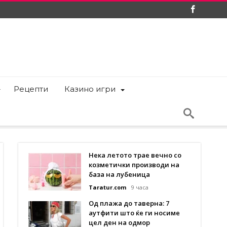
Рецепти
Казино игри
Нека летото трае вечно со
козметички производи на
база на лубеница
Taratur.com
9 часа
Од плажа до таверна: 7
аутфити што ќе ги носиме
цел ден на одмор