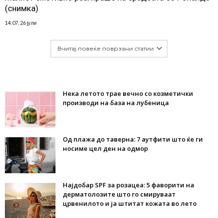
(снимка)
14:07, 26 јули
Вчитај повеќе поврзани статии
Нека летото трае вечно со козметички
производи на база на лубеница
Од плажа до таверна: 7 аутфити што ќе ги
носиме цел ден на одмор
Најдобар SPF за розацеа: 5 фаворити на
дерматолозите што го смируваат
црвенилото и ја штитат кожата во лето