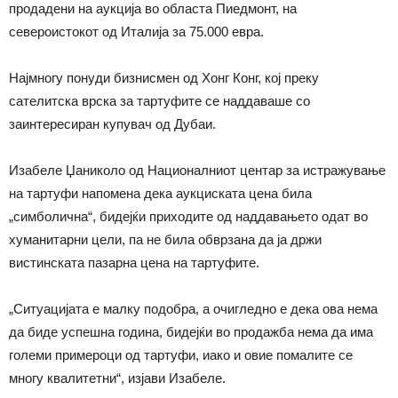
продадени на аукција во областа Пиедмонт, на
североистокот од Италија за 75.000 евра.
Најмногу понуди бизнисмен од Хонг Конг, кој преку
сателитска врска за тартуфите се наддаваше со
заинтересиран купувач од Дубаи.
Изабеле Џаниколо од Националниот центар за истражување
на тартуфи напомена дека аукциската цена била
„симболична“, бидејќи приходите од наддавањето одат во
хуманитарни цели, па не била обврзана да ја држи
вистинската пазарна цена на тартуфите.
„Ситуацијата е малку подобра, а очигледно е дека ова нема
да биде успешна година, бидејќи во продажба нема да има
големи примероци од тартуфи, иако и овие помалите се
многу квалитетни“, изјави Изабеле.