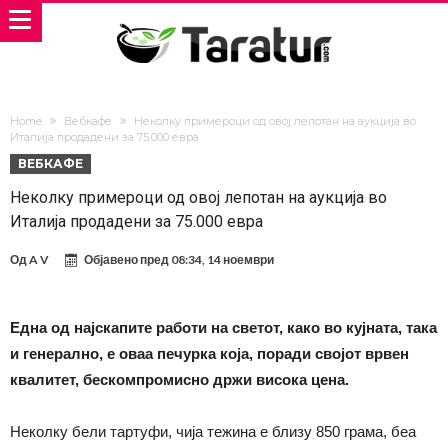
Home
Вебкафе
Неколку примероци од овој лепотан на аукција во
Италија продадени за 75.000 евра
ВЕБКАФЕ
Неколку примероци од овој лепотан на аукција во
Италија продадени за 75.000 евра
Од
A V
Објавено пред
08:34, 14 ноември
Една од најскапите работи на светот, како во кујната, така
и генерално, е оваа печурка која, поради својот врвен
квалитет, бескомпромисно држи висока цена.
Неколку бели тартуфи, чија тежина е близу 850 грама, беа