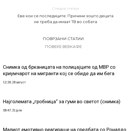
Следна статија
Еве кои се последиците: Причини зошто децата
не треба да имаат ТВ во собата
ПОВРЗАНИ СТАТИИ
ПОВЕЌЕ ВЕБКАФЕ
Снимка од брканицата на полицајците од МВР со
криумчарот на мигранти кој се обиде да им бега
12:28, 28 август
Најголемата „гробница“ за гуми во светот (снимка)
08:47, 31 јули
Малиот емотивно реагираше на средбата со Роналдо