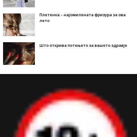
Плетенка – најомилената фризура за ова
лето
Што открива потењето за вашето здравје