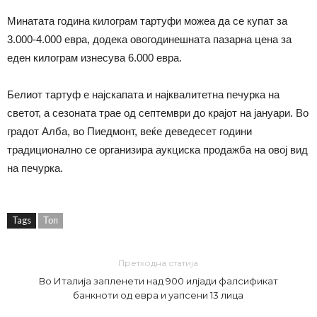
Минатата година килограм тартуфи можеа да се купат за
3.000-4.000 евра, додека овогодинешната пазарна цена за
еден килограм изнесува 6.000 евра.
Белиот тартуф е најскапата и најквалитетна печурка на
светот, а сезоната трае од септември до крајот на јануари. Во
градот Алба, во Пиедмонт, веќе деведесет години
традиционално се организира аукциска продажба на овој вид
на печурка.
Tags
Топ
Претходна статија
Во Италија запленети над 900 илјади фалсификат
банкноти од евра и уапсени 13 лица