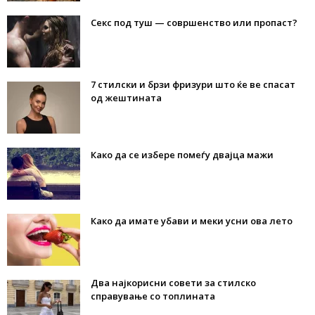
Секс под туш — совршенство или пропаст?
7 стилски и брзи фризури што ќе ве спасат
од жештината
Како да се избере помеѓу двајца мажи
Како да имате убави и меки усни ова лето
Два најкорисни совети за стилско
справување со топлината