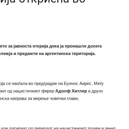
о за јавноста открија дека ја пронашле досега
лежја и предмети на аргентинска територија.
оја се наоѓала во предградие на Буенос Аирес. Меѓу
офил од нацистичкиот фирер
Адолф Хитлер
и други
инска направа за мерење човечки глави.
 кои датираат од периодот на нацистичкиот подем и зенит.