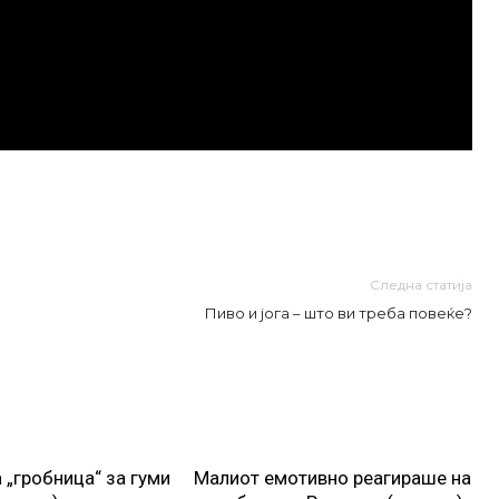
Следна статија
Пиво и јога – што ви треба повеќе?
 „гробница“ за гуми
Малиот емотивно реагираше на