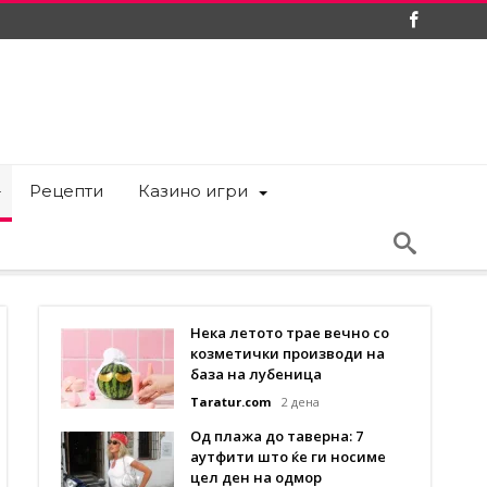
Рецепти
Казино игри
Нека летото трае вечно со
козметички производи на
база на лубеница
Taratur.com
2 дена
Од плажа до таверна: 7
аутфити што ќе ги носиме
цел ден на одмор