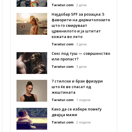
Taratur.com
2 дена
Најдобар SPF за розацеа: 5
фаворити на дерматолозите
што го смируваат
црвенилото и ја штитат
кожата во лето
Taratur.com
3 дена
Секс под туш — совршенство
или пропаст?
Taratur.com
3 дена
7 стилски и брзи фризури
што ќе ве спасат од
жештината
Taratur.com
1 недела
Како да се избере помеѓу
двајца мажи
Taratur.com
2 недели