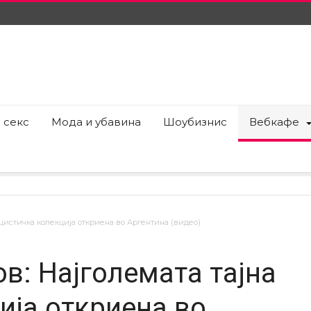
 секс
Мода и убавина
Шоубизнис
Вебкафе
ацистичка колекција откриена во Аргентина (видео)
в: Најголемата тајна
ија откриена во