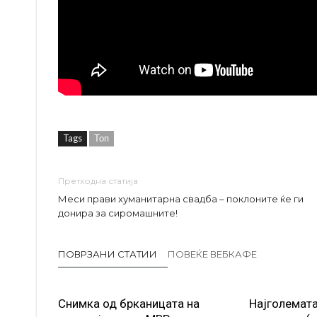
Tags
Топ
Претходна статија
Меси прави хуманитарна свадба – поклоните ќе ги
донира за сиромашните!
ПОВРЗАНИ СТАТИИ
ПОВЕЌЕ ВЕБКАФЕ
Снимка од брканицата на
Најголемата