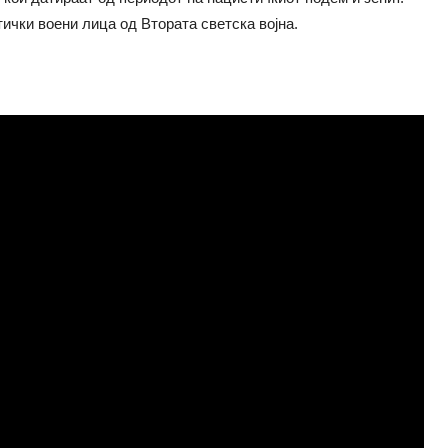
ички воени лица од Втората светска војна.