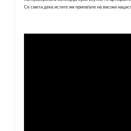
Се смета дека истите им припаѓале на високи нацист