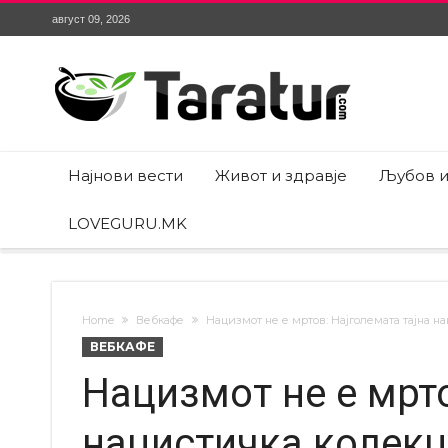
август 09, 2026
Најнови вести
Живот и здравје
Љубов и
LOVEGURU.MK
Home
Вебкафе
Нацизмот не е мртов: Најголемата тајна н
ВЕБКАФЕ
Нацизмот не е мрто
нацистичка колекц