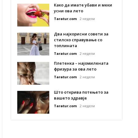
Како да имате убави и меки
усни ова лето
Taratur.com
2 недели
Два најкорисни совети за
стилско справување со
топлината
Taratur.com
2 недели
Плетенка – најомилената
фризура за ова лето
Taratur.com
2 недели
Што открива потењето за
вашето здравје
Taratur.com
2 недели