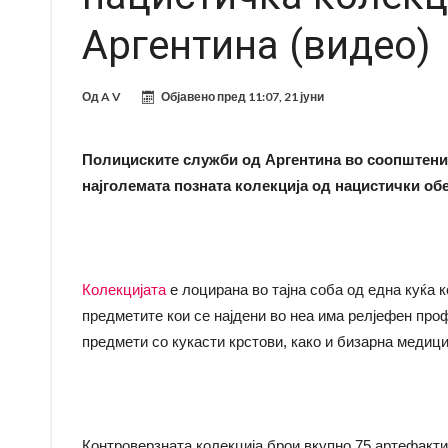
Аргентина (видео)
Од
A V
Објавено пред
11:07, 21 јуни
Полициските служби од Аргентина во соопштениет
најголемата позната колекција од нацистички обе
Колекцијата
е лоцирана во тајна соба од една куќа к
предметите кои се најдени во неа има релјефен пр
предмети со кукасти крстови, како и бизарна медиц
Контроверзната колекција брои вкупно 75 артефакти