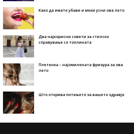
Како да имате убави и меки усни ова лето
Два најкорисни совети за стилско
справување со топлината
Плетенка – најомилената фризура за ова
лето
Што открива потењето за вашето здравје