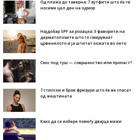
Од плажа до таверна: 7 аутфити што ќе ги
носиме цел ден на одмор
Најдобар SPF за розацеа: 5 фаворити на
дерматолозите што го смируваат
црвенилото и ја штитат кожата во лето
Секс под туш — совршенство или пропаст?
7 стилски и брзи фризури што ќе ве спасат
од жештината
Како да се избере помеѓу двајца мажи