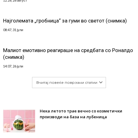
12:28, 28 август
Најголемата „гробница“ за гуми во светот (снимка)
08:47, 31 јули
Малиот емотивно реагираше на средбата со Роналдо
(снимка)
14:07, 26 јули
Вчитај повеќе поврзани статии
Нека летото трае вечно со козметички
производи на база на лубеница