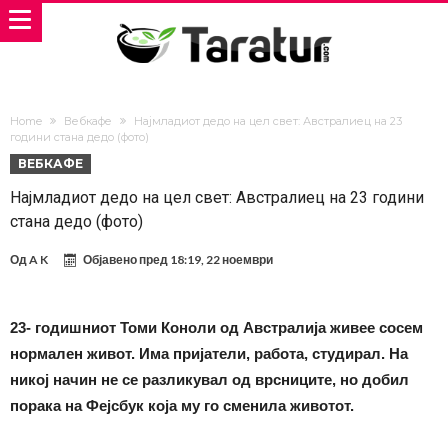
Home
Вебкафе
Најмладиот дедо на цел свет: Австралиец на 23
години стана дедо (фото)
ВЕБКАФЕ
Најмладиот дедо на цел свет: Австралиец на 23 години
стана дедо (фото)
Од
A K
Објавено пред
18:19, 22 ноември
23- годишниот Томи Коноли од Австралија живее сосем
нормален живот. Има пријатели, работа, студирал. На
никој начин не се разликувал од врсниците, но добил
порака на Фејсбук која му го сменила животот.