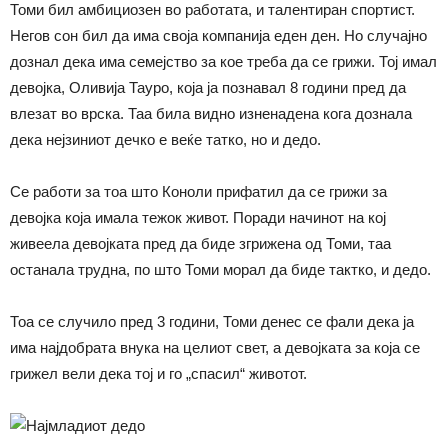
Томи бил амбициозен во работата, и талентиран спортист.
Негов сон бил да има своја компанија еден ден. Но случајно
дознал дека има семејство за кое треба да се грижи. Тој имал
девојка, Оливија Тауро, која ја познавал 8 години пред да
влезат во врска. Таа била видно изненадена кога дознала
дека нејзиниот дечко е веќе татко, но и дедо.
Се работи за тоа што Коноли прифатил да се грижи за
девојка која имала тежок живот. Поради начинот на кој
живеела девојката пред да биде згрижена од Томи, таа
останала трудна, по што Томи морал да биде тактко, и дедо.
Тоа се случило пред 3 години, Томи денес се фали дека ја
има најдобрата внука на целиот свет, а девојката за која се
грижел вели дека тој и го „спасил“ животот.