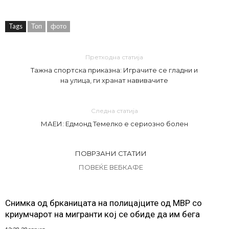
Tags
Топ
фото
Претходна статија
Тажна спортска приказна: Играчите се гладни и
на улица, ги хранат навивачите
Следна статија
МАЕИ: Едмонд Темелко е сериозно болен
ПОВРЗАНИ СТАТИИ
ПОВЕЌЕ ВЕБКАФЕ
Снимка од брканицата на полицајците од МВР со
криумчарот на мигранти кој се обиде да им бега