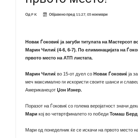
Од
P K
Објавено пред
11:27, 05 ноември
Новак Ѓоковиќ ја загуби титулата на Мастерсот 
Марин Чилиќ (4-6, 6-7). По елиминацијата на Ѓок
првото место на АТП листата.
Марин Чилиќ
во 15-от дуел со
Новак Ѓоковиќ
ја з
меч максимално ги искористи своите шанси и славеше
Американецот
Џон Изнер.
Поразот на Ѓоковиќ со голема веројатност значи дек
Мари
кој во четвртфиналето го победи
Томаш Берд
Мари од понеделник ќе се искачи на првото место н