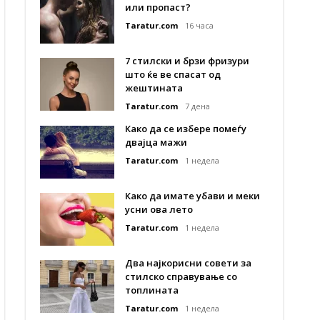
или пропаст?
Taratur.com
16 часа
7 стилски и брзи фризури
што ќе ве спасат од
жештината
Taratur.com
7 дена
Како да се избере помеѓу
двајца мажи
Taratur.com
1 недела
Како да имате убави и меки
усни ова лето
Taratur.com
1 недела
Два најкорисни совети за
стилско справување со
топлината
Taratur.com
1 недела