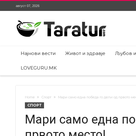
август 07, 2026
Најнови вести
Живот и здравје
Љубов и
LOVEGURU.MK
Home
Спорт
Мари само една победа го дели од првото ме
СПОРТ
Мари само една по
првото место!