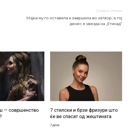
Следна статија
Мајка му го оставила и завршила во затвор, а тој
денес е ѕвезда на „Етихад“
уш — совршенство
7 стилски и брзи фризури што
?
ќе ве спасат од жештината
7 дена