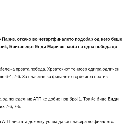
во Париз, откако во четвртфиналето подобар од него беше
овиќ, Британецот Енди Мари се наоѓа на една победа до
абележа првата победа. Хрватскиот тенисер одигра одличен
 6-4, 7-6. За пласман во финалето тој ќе игра против
а од понеделник АТП ќе добие нов број 1. Тоа ќе биде
Енди
их
7-6, 7-5.
а АТП листата доколку успеа да се пласира во финалето.