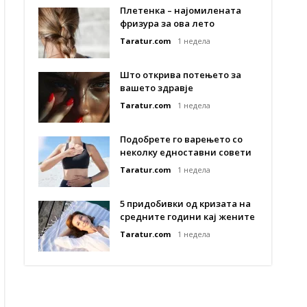
Плетенка – најомилената
фризура за ова лето
Taratur.com
1 недела
Што открива потењето за
вашето здравје
Taratur.com
1 недела
Подобрете го варењето со
неколку едноставни совети
Taratur.com
1 недела
5 придобивки од кризата на
средните години кај жените
Taratur.com
1 недела