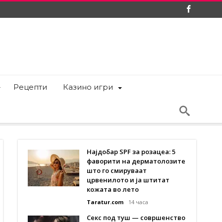
Рецепти
Казино игри
Најдобар SPF за розацеа: 5
фаворити на дерматолозите
што го смируваат
црвенилото и ја штитат
кожата во лето
Taratur.com
14 часа
Секс под туш — совршенство