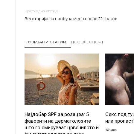
Претходна статија
Вегетаријанка пробува месо после 22 години
ПОВРЗАНИ СТАТИИ
ПОВЕЌЕ СПОРТ
Најдобар SPF за розацеа: 5
Секс под т
фаворити на дерматолозите
или пропаст
што го смируваат црвенилото и
16 часа
ја штитат кожата во лето