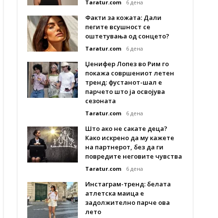
Taratur.com
6 дена
Факти за кожата: Дали
пегите всушност се
оштетувања од сонцето?
Taratur.com
6 дена
Џенифер Лопез во Рим го
покажа совршениот летен
тренд: фустанот-шал е
парчето што ја освојува
сезоната
Taratur.com
6 дена
Што ако не сакате деца?
Како искрено да му кажете
на партнерот, без да ги
повредите неговите чувства
Taratur.com
6 дена
Инстаграм-тренд: белата
атлетска маица е
задолжително парче ова
лето