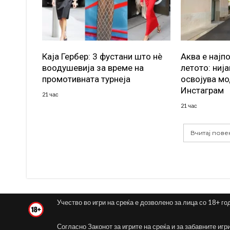
Каја Гербер: 3 фустани што нè
Аква е најп
воодушевија за време на
летото: ниј
промотивната турнеја
освојува мо
Инстаграм
21 час
21 час
Вчитај пове
Учество во игри на среќа е дозволено за лица со 18+ го
Согласно Законот за игрите на среќа и за забавните игр