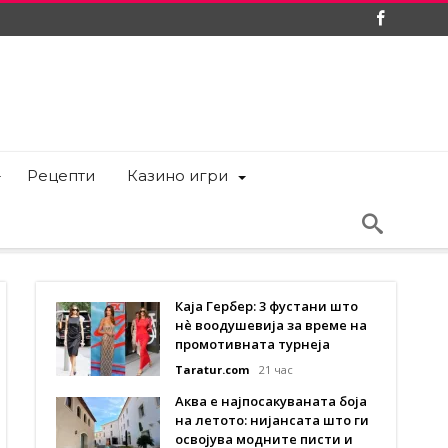
Рецепти
Казино игри
Каја Гербер: 3 фустани што
нè воодушевија за време на
промотивната турнеја
Taratur.com
21 час
Аква е најпосакуваната боја
на летото: нијансата што ги
освојува модните писти и