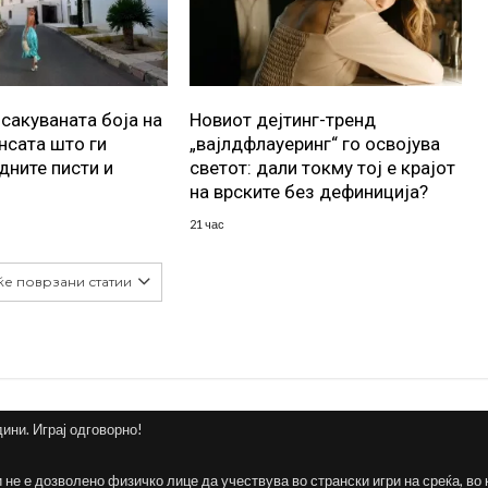
осакуваната боја на
Новиот дејтинг-тренд
ансата што ги
„вајлдфлауеринг“ го освојува
дните писти и
светот: дали токму тој е крајот
на врските без дефиниција?
21 час
ќе поврзани статии
дини. Играј одговорно!
и не е дозволено физичко лице да учествува во странски игри на среќа, во 