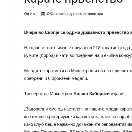
Од
P K
Објавено пред
13:36, 20 ноември
Вчера во Скопје се одржа државното првенство во
На првенството имаше пријавено 212 каратисти од 
кумите (борба) и кати во поединечна и екипна конкур
Младите каратисти на Макпетрол и на ова првенство 
сребрени и 6 бронзени медали.
Тренерот на Макпетрол
Бошко Заборски
изјави:
„Задоволни сме од настапот на нашите млади карати
кое имаше критериумски карактер за влез на најдобр
како клуб беше најважно докажаните репрезентативци
Моника Пендаровска -55 кг и Анѓела Мојсовска -68 кг