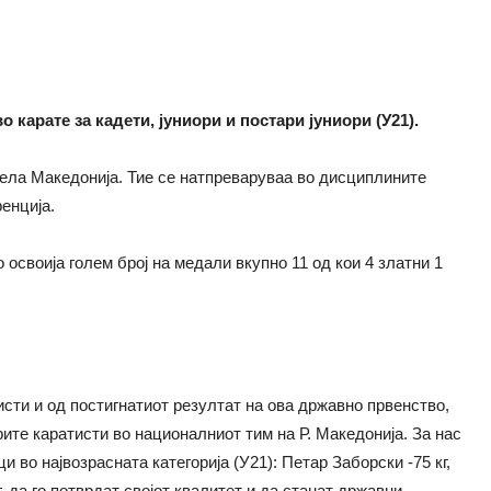
 карате за кадети, јуниори и постари јуниори (У21).
цела Македонија. Тие се натпреваруваа во дисциплините
енција.
освоија голем број на медали вкупно 11 од кои 4 златни 1
сти и од постигнатиот резултат на ова државно првенство,
ите каратисти во националниот тим на Р. Македонија. За нас
 во највозрасната категорија (У21): Петар Заборски -75 кг,
, да го потврдат својот квалитет и да станат државни