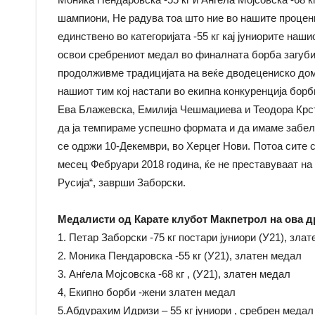
шампиони, Не радува тоа што ние во нашите процен
единствено во категоријата -55 кг кај јуниорите наш
освои сребрениот медал во финалната борба загуби 
продолживме традицијата на веќе дводецениско до
нашиот тим кој настапи во екипна конкуренција борб
Ева Блажевска, Емилија Чешмаџиева и Теодора Крст
да ја темпираме успешно формата и да имаме забел
се одржи 10-Декември, во Херцег Нови. Потоа сите 
месец Фебруари 2018 година, ќе не преставуваат на
Русија“, заврши Заборски.
Медалисти од Карате клубот Макпетрол на ова д
1. Петар Заборски -75 кг постари јуниори (У21), зла
2. Моника Пендаровска -55 кг (У21), златен медал
3. Анѓела Мојсовска -68 кг , (У21), златен медал
4, Екипно борби -жени златен медал
5.Абдурахим Идризи – 55 кг јуниори , сребрен медал