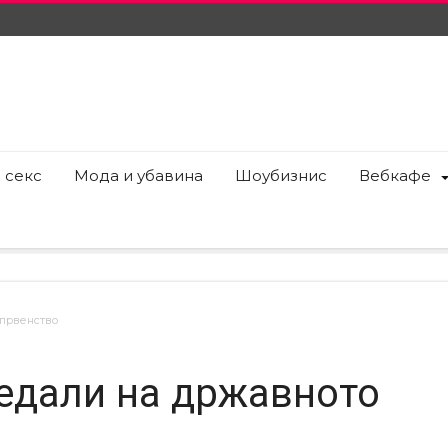
 секс
Мода и убавина
Шоубизнис
Вебкафе
 првенство
едали на државното