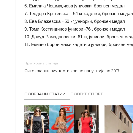
6. Емилија Чешмаџиева јуниорки, бронзен медал
7. Теодора Крстевска – 54 кг кадетки, бронзен медал
8. Ева Блажевска +59 кг,јуниорки, бронзен медал
9. Томи Костандинов јуниори -76 , бронзен медал
10. Давуд Рамадановски -61 кг, јуниори, бронзен ме
11. Екипно борби мажи кадети и јуниори, бронзен м
Претходна статија
Сите славни личности кои не напуштија во 2017!
ПОВРЗАНИ СТАТИИ
ПОВЕЌЕ СПОРТ