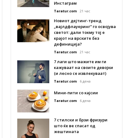
Инстаграм
Taratur.com
21 час
Новиот дејтинг-тренд
„вајлдфлауеринг“ го освојува
светот: дали токму тој е
крајот на врските без
дефиниција?
Taratur.com
21 час
7 лаги што мажите им ги
кажуваат на своите девојки
(и лесно се извлекуваат)
Taratur.com
6 дена
Мини-пити со кајсии
Taratur.com
6 дена
7 стилски и брзи фризури
што ќе ве спасат од
жештината