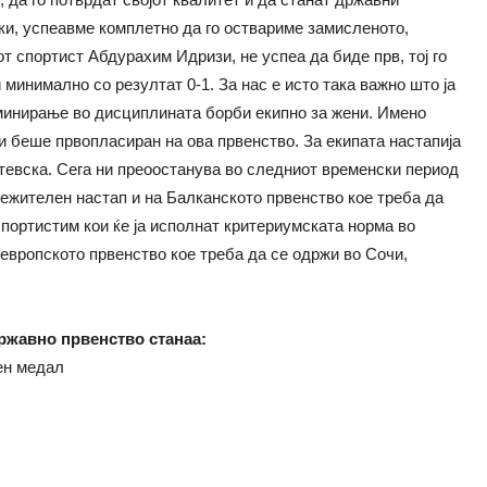
ки, успеавме комплетно да го оствариме замисленото,
иот спортист Абдурахим Идризи, не успеа да биде прв, тој го
минимално со резултат 0-1. За нас е исто така важно што ја
минирање во дисциплината борби екипно за жени. Имено
и беше првопласиран на ова првенство. За екипата настапија
евска. Сега ни преоостанува во следниот временски период
ежителен настап и на Балканското првенство кое треба да
спортистим кои ќе ја исполнат критериумската норма во
 европското првенство кое треба да се одржи во Сочи,
ржавно првенство станаа:
тен медал