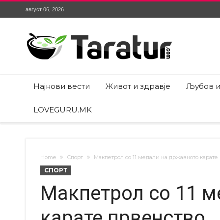
август 06, 2026
Најнови вести
Живот и здравје
Љубов и
LOVEGURU.MK
Home
Спорт
Макпетрол со 11 медали на државното карате
СПОРТ
Макпетрол со 11 м
карате првенство