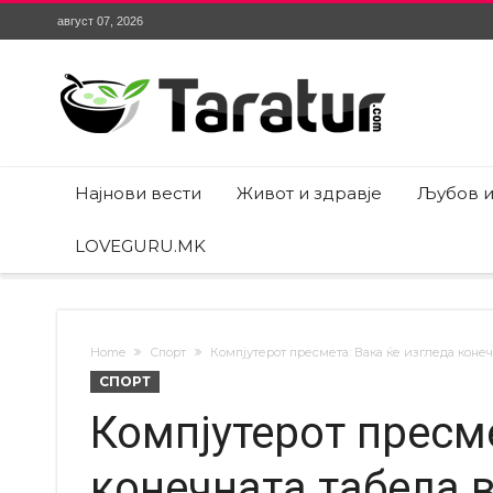
август 07, 2026
Најнови вести
Живот и здравје
Љубов и
LOVEGURU.MK
Home
Спорт
Компјутерот пресмета: Вака ќе изгледа коне
СПОРТ
Компјутерот пресме
конечната табела 