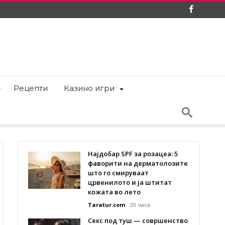
Рецепти
Казино игри
Најдобар SPF за розацеа: 5
фаворити на дерматолозите
што го смируваат
црвенилото и ја штитат
кожата во лето
Taratur.com
20 часа
Секс под туш — совршенство