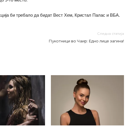
кција би требало да бидат Вест Хем, Кристал Палас и ВБА.
Следна статија
Пукотници во Чаир: Едно лице загина!