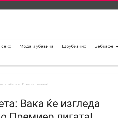
 секс
Мода и убавина
Шоубизнис
Вебкафе
чната табела во Премиер лигата!
та: Вака ќе изгледа
во Премиер лигата!