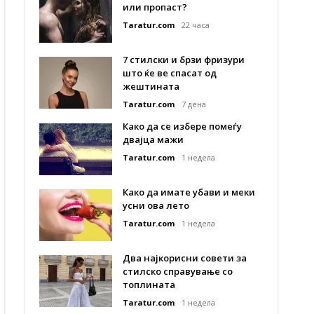
или пропаст?
Taratur.com
22 часа
7 стилски и брзи фризури
што ќе ве спасат од
жештината
Taratur.com
7 дена
Како да се избере помеѓу
двајца мажи
Taratur.com
1 недела
Како да имате убави и меки
усни ова лето
Taratur.com
1 недела
Два најкорисни совети за
стилско справување со
топлината
Taratur.com
1 недела