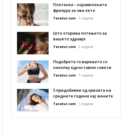
Плетенка – најомилената
фризура за ова лето
Taratur.com
1 недела
Што открива потењето за
вашето здравје
Taratur.com
1 недела
Подобрете го варењето со
неколку едноставни совети
Taratur.com
1 недела
5 придобивки од кризата на
средните години кај жените
Taratur.com
1 недела