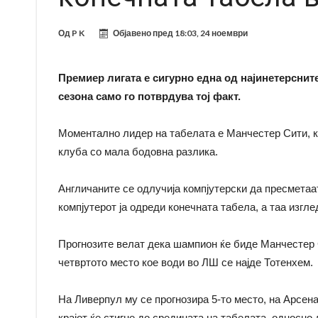
Од
P K
Објавено пред
18:03, 24 ноември
Премиер лигата е сигурно една од најинетерснит
сезона само го потврдува тој факт.
Моментално лидер на табелата е Манчестер Сити, ко
клуба со мала бодовна разлика.
Англичаните се одлучија компјутерски да пресметаат
компјутерот ја одреди конечната табела, а таа изгл
Прогнозите велат дека шампион ќе биде Манчестер С
четвртото место кое води во ЛШ се најде Тотенхем.
На Ливерпул му се прогнозира 5-то место, на Арсена
крајот ќе стигне до средината на табелата, односно 