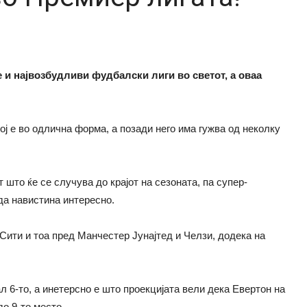
е и највозбудливи фудбалски лиги во светот, а оваа
ј е во одлична форма, а позади него има гужва од неколку
 што ќе се случува до крајот на сезоната, па супер-
еда навистина интересно.
ити и тоа пред Манчестер Јунајтед и Челзи, додека на
л 6-то, а инетерсно е што проекцијата вели дека Евертон на
до 9-то место.