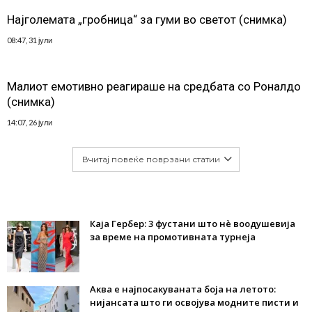
Најголемата „гробница“ за гуми во светот (снимка)
08:47, 31 јули
Малиот емотивно реагираше на средбата со Роналдо
(снимка)
14:07, 26 јули
Вчитај повеќе поврзани статии
Каја Гербер: 3 фустани што нè воодушевија
за време на промотивната турнеја
Аква е најпосакуваната боја на летото:
нијансата што ги освојува модните писти и