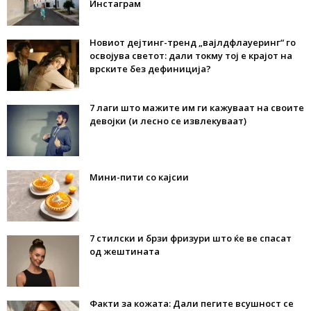
Инстаграм
Новиот дејтинг-тренд „вајлдфлауеринг“ го
освојува светот: дали токму тој е крајот на
врските без дефиниција?
7 лаги што мажите им ги кажуваат на своите
девојки (и лесно се извлекуваат)
Мини-пити со кајсии
7 стилски и брзи фризури што ќе ве спасат
од жештината
Факти за кожата: Дали пегите всушност се