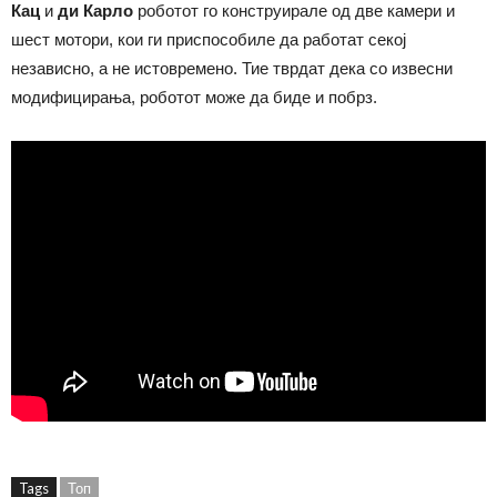
Кац
и
ди Карло
роботот го конструирале од две камери и
шест мотори, кои ги приспособиле да работат секој
независно, а не истовремено. Тие тврдат дека со извесни
модифицирања, роботот може да биде и побрз.
Tags
Топ