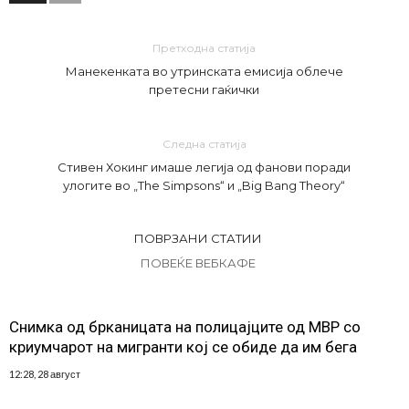
Претходна статија
Манекенката во утринската емисија облече
претесни гаќички
Следна статија
Стивен Хокинг имаше легија од фанови поради
улогите во „The Simpsons“ и „Big Bang Theory“
ПОВРЗАНИ СТАТИИ
ПОВЕЌЕ ВЕБКАФЕ
Снимка од брканицата на полицајците од МВР со
криумчарот на мигранти кој се обиде да им бега
12:28, 28 август