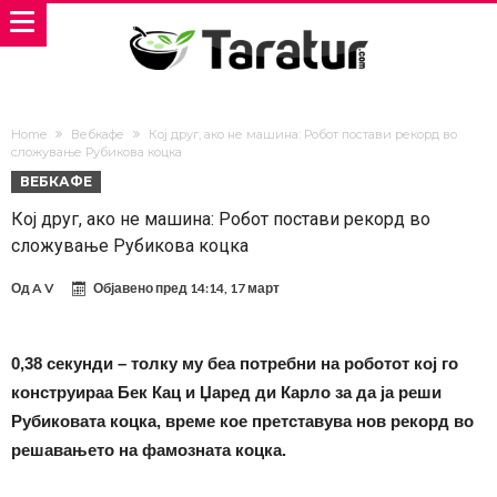
Home
Вебкафе
Кој друг, ако не машина: Робот постави рекорд во
сложување Рубикова коцка
ВЕБКАФЕ
Кој друг, ако не машина: Робот постави рекорд во
сложување Рубикова коцка
Од
A V
Објавено пред
14:14, 17 март
0,38 секунди – толку му беа потребни на роботот кој го
конструираа Бек Кац и Џаред ди Карло за да ја реши
Рубиковата коцка, време кое претставува нов рекорд во
решавањето на фамозната коцка.