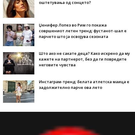
оштетувања од сонцето?
Џенифер Лопез во Рим го покажа
совршениот летен тренд: фустанот-шал е
парчето што ја освојува сезоната
Што ако не сакате деца? Како искрено да му
кажете на партнерот, без да ги повредите
неговите чувства
Инстаграм-тренд: белата атлетска маица е
задолжително парче ова лето