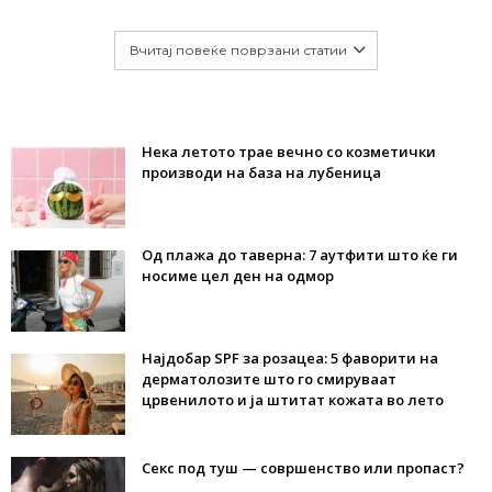
Вчитај повеќе поврзани статии
Нека летото трае вечно со козметички
производи на база на лубеница
Од плажа до таверна: 7 аутфити што ќе ги
носиме цел ден на одмор
Најдобар SPF за розацеа: 5 фаворити на
дерматолозите што го смируваат
црвенилото и ја штитат кожата во лето
Секс под туш — совршенство или пропаст?