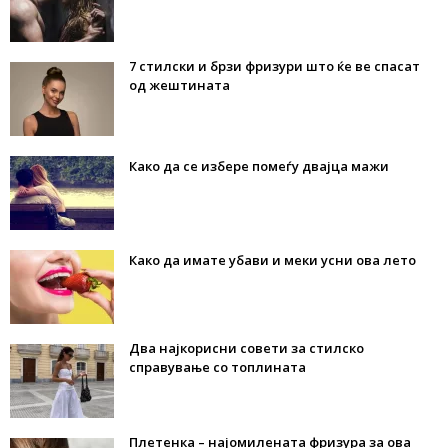
7 стилски и брзи фризури што ќе ве спасат
од жештината
Како да се избере помеѓу двајца мажи
Како да имате убави и меки усни ова лето
Два најкорисни совети за стилско
справување со топлината
Плетенка – најомилената фризура за ова