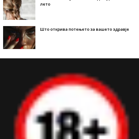
лето
Што открива потењето за вашето здравје