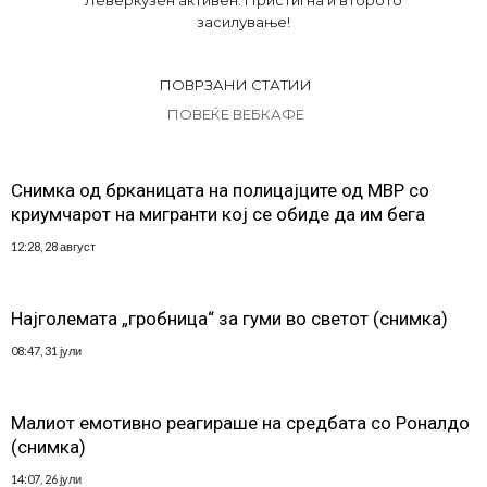
Леверкузен активен: Пристигна и второто
засилување!
ПОВРЗАНИ СТАТИИ
ПОВЕЌЕ ВЕБКАФЕ
Снимка од брканицата на полицајците од МВР со
криумчарот на мигранти кој се обиде да им бега
12:28, 28 август
Најголемата „гробница“ за гуми во светот (снимка)
08:47, 31 јули
Малиот емотивно реагираше на средбата со Роналдо
(снимка)
14:07, 26 јули