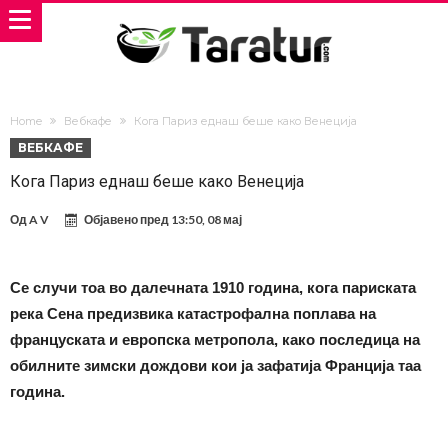
Home
Вебкафе
Кога Париз еднаш беше како Венеција
ВЕБКАФЕ
Кога Париз еднаш беше како Венеција
Од
A V
Објавено пред
13:50, 08 мај
Се случи тоа во далечната 1910 година, кога париската
река Сена предизвика катастрофална поплава на
француската и европска метропола, како последица на
обилните зимски дождови кои ја зафатија Франција таа
година.