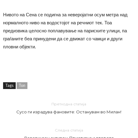
Нивото на Сена се подигна за неверојатни осум метра над
нормалното ниво на водостојот на речниот тек. Тоа
предизвика целосно поплавување на париските улици, па
граѓаните беа принудени да се движат со чамци и други
пловни објекти.
Tags
Топ
Претходна статија
Сусо ги израдува фановите: Останувам во Милан!
Следна статија