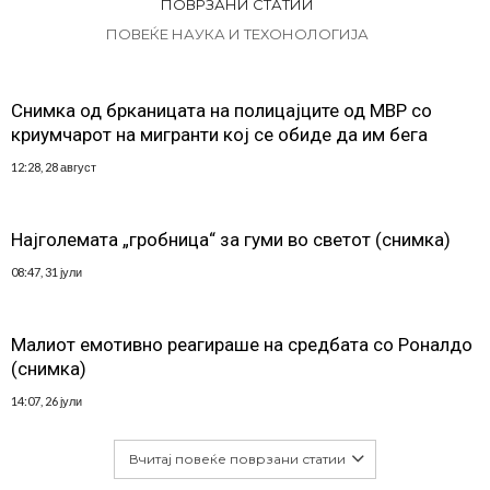
ПОВРЗАНИ СТАТИИ
ПОВЕЌЕ НАУКА И ТЕХОНОЛОГИЈА
Снимка од брканицата на полицајците од МВР со
криумчарот на мигранти кој се обиде да им бега
12:28, 28 август
Најголемата „гробница“ за гуми во светот (снимка)
08:47, 31 јули
Малиот емотивно реагираше на средбата со Роналдо
(снимка)
14:07, 26 јули
Вчитај повеќе поврзани статии