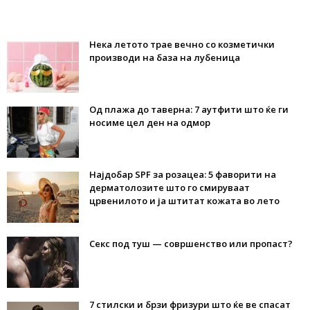
Нека летото трае вечно со козметички
производи на база на лубеница
Од плажа до таверна: 7 аутфити што ќе ги
носиме цел ден на одмор
Најдобар SPF за розацеа: 5 фаворити на
дерматолозите што го смируваат
црвенилото и ја штитат кожата во лето
Секс под туш — совршенство или пропаст?
7 стилски и брзи фризури што ќе ве спасат