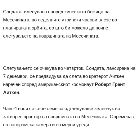
Сондата, именувана според кинеската божица на
Месечината, во неделните утрински часови влезе во
планираната орбита, со што би можело да почне
слетувањето на површината на Месечината.
Слетувањето се очекува во четврток. Сондата, лансирана на
7 декември, се предвидува да слета во кратерот Аиткен ,
наречен според американскиот космонаут
Роберт Грант
Аиткен
.
Чанг-4 носи со себе семе за одгледување зеленчук во
затворен простор на површината на Месечината. Опремена е
со панорамска камера и со мерни уреди.