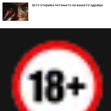
Што открива потењето за вашето здравје