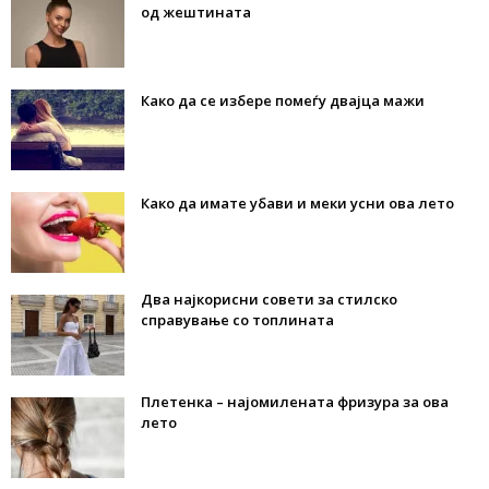
од жештината
Како да се избере помеѓу двајца мажи
Како да имате убави и меки усни ова лето
Два најкорисни совети за стилско
справување со топлината
Плетенка – најомилената фризура за ова
лето