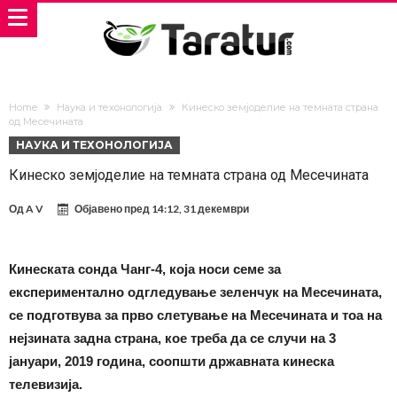
Home
Наука и техонологија
Кинеско земјоделие на темната страна
од Месечината
НАУКА И ТЕХОНОЛОГИЈА
Кинеско земјоделие на темната страна од Месечината
Од
A V
Објавено пред
14:12, 31 декември
Кинеската сонда Чанг-4, која носи семе за
експериментално одгледување зеленчук на Месечината,
се подготвува за прво слетување на Месечината и тоа на
нејзината задна страна, кое треба да се случи на 3
јануари, 2019 година, соопшти државната кинеска
телевизија.