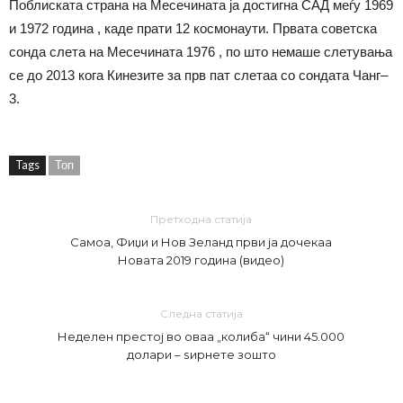
Поблиската страна на Месечината ја достигна САД меѓу 1969
и 1972 година , каде прати 12 космонаути. Првата советска
сонда слета на Месечината 1976 , по што немаше слетувања
се до 2013 кога Кинезите за прв пат слетаа со сондата Чанг–
3.
Tags
Топ
Претходна статија
Самоа, Фиџи и Нов Зеланд први ја дочекаа
Новата 2019 година (видео)
Следна статија
Неделен престој во оваа „колиба“ чини 45.000
долари – ѕирнете зошто