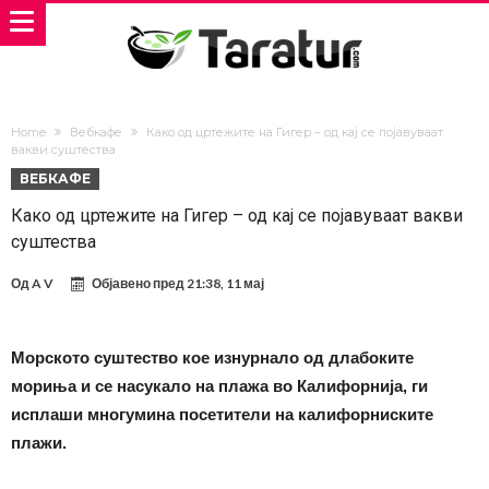
Home
Вебкафе
Како од цртежите на Гигер – од кај се појавуваат
вакви суштества
ВЕБКАФЕ
Како од цртежите на Гигер – од кај се појавуваат вакви
суштества
Од
A V
Објавено пред
21:38, 11 мај
Морското суштество кое изнурнало од длабоките
мориња и се насукало на плажа во Калифорнија, ги
исплаши многумина посетители на калифорниските
плажи.