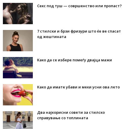
Секс под туш — совршенство или пропаст?
7 стилски и брзи фризури што ќе ве спасат
од жештината
Како да се избере помеѓу двајца мажи
Како да имате убави и меки усни ова лето
Два најкорисни совети за стилско
справување со топлината