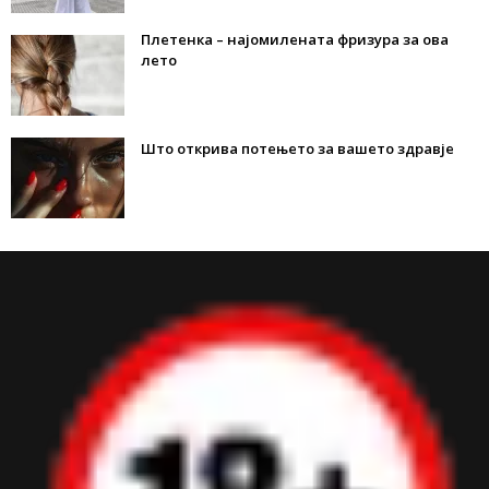
Плетенка – најомилената фризура за ова
лето
Што открива потењето за вашето здравје