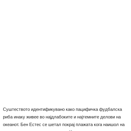
Суштеството идентификувано како пацифичка фудбалска
риба инаку живее во најдлабоките и најтемните делови на
океанот. Бен Естес се шетал покрај плажата кога наишол на