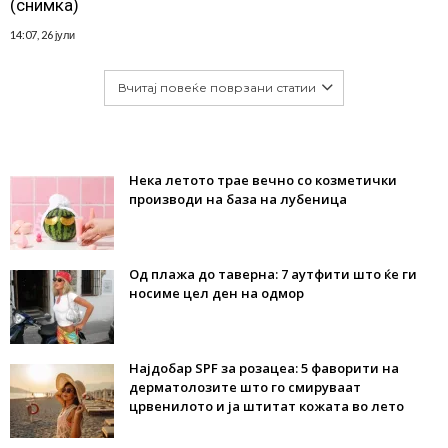
(снимка)
14:07, 26 јули
Вчитај повеќе поврзани статии
Нека летото трае вечно со козметички
производи на база на лубеница
Од плажа до таверна: 7 аутфити што ќе ги
носиме цел ден на одмор
Најдобар SPF за розацеа: 5 фаворити на
дерматолозите што го смируваат
црвенилото и ја штитат кожата во лето