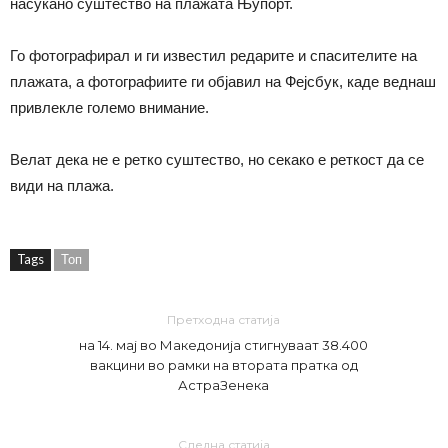
насукано суштество на плажата Њупорт.
Го фотографирал и ги известил редарите и спасителите на
плажата, а фотографиите ги објавил на Фејсбук, каде веднаш
привлекле големо внимание.
Велат дека не е ретко суштество, но секако е реткост да се
види на плажа.
Tags
Топ
Претходна статија
на 14. мај во Македонија стигнуваат 38.400
вакцини во рамки на втората пратка од
АстраЗенека
Следна статија