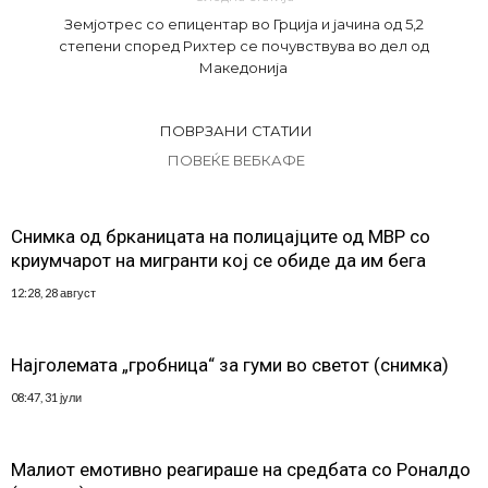
Земјотрес со епицентар во Грција и јачина од 5,2
степени според Рихтер се почувствува во дел од
Македонија
ПОВРЗАНИ СТАТИИ
ПОВЕЌЕ ВЕБКАФЕ
Снимка од брканицата на полицајците од МВР со
криумчарот на мигранти кој се обиде да им бега
12:28, 28 август
Најголемата „гробница“ за гуми во светот (снимка)
08:47, 31 јули
Малиот емотивно реагираше на средбата со Роналдо