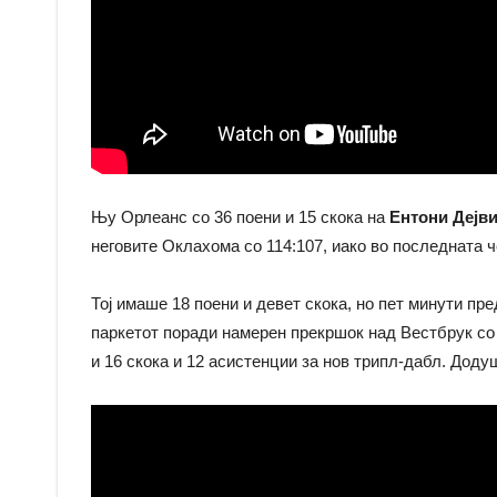
Њу Орлеанс со 36 поени и 15 скока на
Ентони Дејв
неговите Оклахома со 114:107, иако во последната 
Тој имаше 18 поени и девет скока, но пет минути пр
паркетот поради намерен прекршок над Вестбрук со л
и 16 скока и 12 асистенции за нов трипл-дабл. Доду