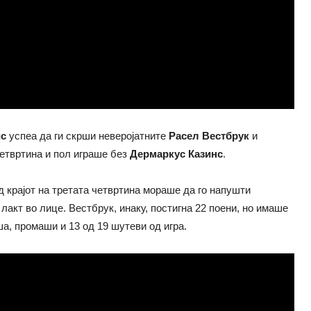
ис
успеа да ги скрши неверојатните
Расел Вестбрук
и
четвртина и пол играше без
Дермаркус Казинс
.
ед крајот на третата четвртина мораше да го напушти
акт во лице. Вестбрук, инаку, постигна 22 поени, но имаше
ша, промаши и 13 од 19 шутеви од игра.