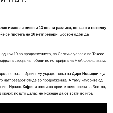
ас имаше и високи 13 поени разлика, но како и неколку
еќе се протега на 16 нетпревари, Бостон одби да
 од кои 10 во продолжението, па Селтикс успеаја во Тексас
 најдолга серија на победи во историјата на НБА франшизата.
рот, но тогаш Ирвинг му украде топка на
Дирк Новицки
и ја
што натпреварот отиде во продолженија. А таму каубоите од
аниот Ирвинг.
Кајри
ги постигна првите шест поени за Бостон,
 крајот, по што Далас не можеше да се врати во игра.