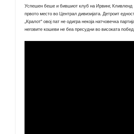
Успешен беше и бившиот клуб на Ирвинг, Кливленд 
првото место во Централ дивизијата. Детроит еднос
„Кралот“ овој пат не одигра некоја натчовечка партиј
неговите кошеви не беа пресудни во високата побед