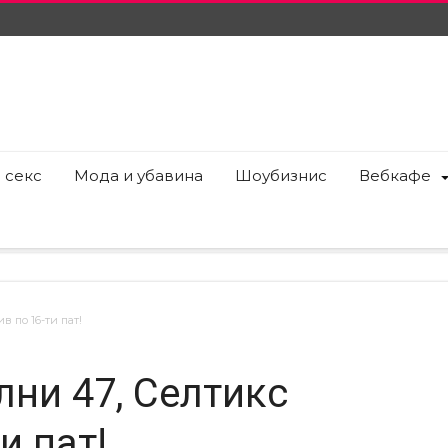
 секс
Мода и убавина
Шоубизнис
Вебкафе
 по 16-ти пат!
лни 47, Селтикс
и пат!