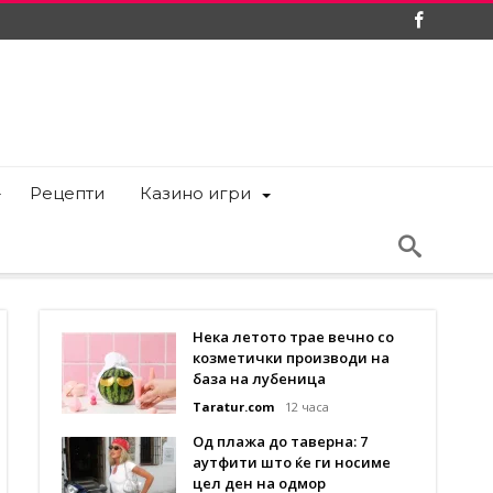
Рецепти
Казино игри
Нека летото трае вечно со
козметички производи на
база на лубеница
Taratur.com
12 часа
Од плажа до таверна: 7
аутфити што ќе ги носиме
цел ден на одмор