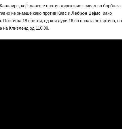
Кавалирс, кој славеше против директниот ривал во борба за
тавно не знаеше како против Кавс и
Леброн Џејмс
, иако
а. Постигна 18 поетни, од кои дури 16 во првата четвртина, но
а на Кливленд од 116:88.