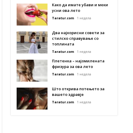
Како да имате убави и меки
усни ова лето
Taratur.com
1 недела
Два најкорисни совети за
стилско справување со
топлината
Taratur.com
1 недела
Плетенка – најомилената
фризура за ова лето
Taratur.com
1 недела
Што открива потењето за
вашето здравје
Taratur.com
1 недела