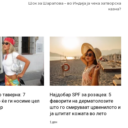
Шок за Шарапова – во Индија ја чека затворска
казна?
 таверна: 7
Најдобар SPF за розацеа: 5
 ќе ги носиме цел
фаворити на дерматолозите
ор
што го смируваат црвенилото и
ја штитат кожата во лето
1 ден