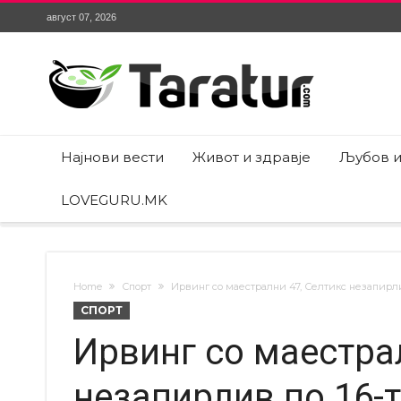
август 07, 2026
Најнови вести
Живот и здравје
Љубов и
LOVEGURU.MK
Home
Спорт
Ирвинг со маестрални 47, Селтикс незапирлив
СПОРТ
Ирвинг со маестра
незапирлив по 16-т