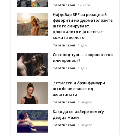
Taratur.com
12 часа
Најдобар SPF за розацеа: 5
фаворити на дерматолозите
што го смируваат
црвенилото и ја штитат
кожата во лето
Taratur.com
1 ден
Секс под туш — совршенство
или пропаст?
Taratur.com
1 ден
7 стилски и брзи фризури
што ќе ве спасат од
жештината
Taratur.com
1 недела
Како да се избере помеѓу
двајца мажи
Taratur.com
1 недела