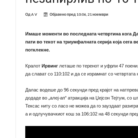
Од
A V
Објавено пред
10:06, 21 ноември
Имаше моменти во последната четвртина кога Дал
пати во текот на триумфалната серија која сега в
потклекне.
Кралот
Ирвинг
леташе по теренот и уфрли 47 поени,
да слават со 110:102 и да се израмнат со четвртата
Далас водеше до 96 секунди пред крајот на натпрева
додаде во „алеј-ап“ атракција на Џејсон Тејтум, со 
Тексас ниту со ласо не можеа да го зауздаат разигр
а и одлучувачкиот кош за 106:102 на 48 секунди пред