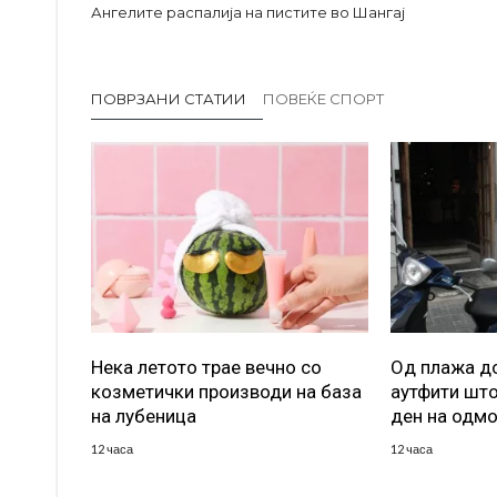
Ангелите распалија на пистите во Шангај
ПОВРЗАНИ СТАТИИ
ПОВЕЌЕ СПОРТ
Нека летото трае вечно со
Од плажа до
козметички производи на база
аутфити што
на лубеница
ден на одм
12 часа
12 часа