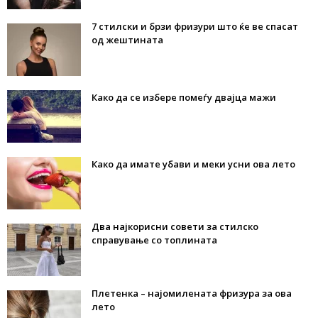
7 стилски и брзи фризури што ќе ве спасат
од жештината
Како да се избере помеѓу двајца мажи
Како да имате убави и меки усни ова лето
Два најкорисни совети за стилско
справување со топлината
Плетенка – најомилената фризура за ова
лето