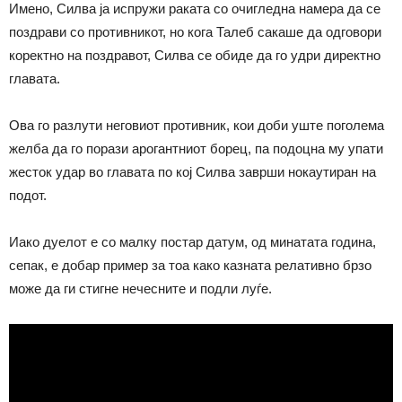
Имено, Силва ја испружи раката со очигледна намера да се
поздрави со противникот, но кога Талеб сакаше да одговори
коректно на поздравот, Силва се обиде да го удри директно
главата.
Ова го разлути неговиот противник, кои доби уште поголема
желба да го порази арогантниот борец, па подоцна му упати
жесток удар во главата по кој Силва заврши нокаутиран на
подот.
Иако дуелот е со малку постар датум, од минатата година,
сепак, е добар пример за тоа како казната релативно брзо
може да ги стигне нечесните и подли луѓе.