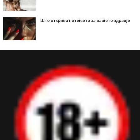
Што открива потењето за вашето здравје