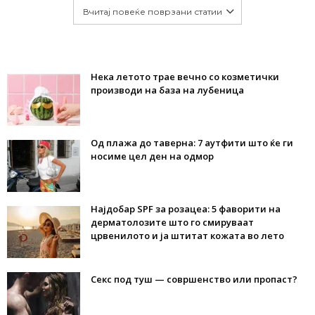
Вчитај повеќе поврзани статии
Нека летото трае вечно со козметички
производи на база на лубеница
Од плажа до таверна: 7 аутфити што ќе ги
носиме цел ден на одмор
Најдобар SPF за розацеа: 5 фаворити на
дерматолозите што го смируваат
црвенилото и ја штитат кожата во лето
Секс под туш — совршенство или пропаст?