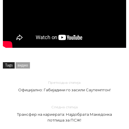
Tags
видео
Претходна статија
Официјално: Габијадини го засили Саутемптон!
Следна статија
Трансфер на кариерата: Најдобрата Македонка
потпиша за ПСЖ!