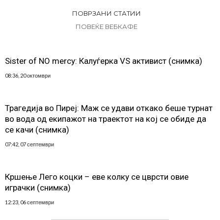
ПОВРЗАНИ СТАТИИ
ПОВЕЌЕ ВЕБКАФЕ
Sister of NO mercy: Калуѓерка VS активист (снимка)
08:36, 20 октомври
Трагедија во Пиреј: Маж се удави откако беше турнат
во вода од екипажот на траектот на кој се обиде да
се качи (снимка)
07:42, 07 септември
Кршење Лего коцки – еве колку се цврсти овие
играчки (снимка)
12:23, 06 септември