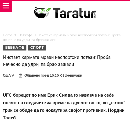
Home
Вебкафе
Инстант кармата мрази неспортски потези: Проба
нечесно да удри, па брзо зажали
ВЕБКАФЕ
СПОРТ
Инстант кармата мрази неспортски потези: Проба
нечесно да удри, па брзо зажали
Од
A V
Објавено пред
10:20, 01 февруари
UFC борецот по име Ерик Силва го навлече на себе
гневот на гледачите за време на дуелот во кој со „евтин“
трик се обиде да го нокаутира својот противник, Нордин
Талеб.