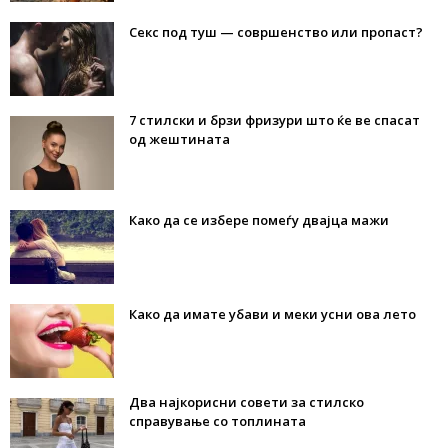
Секс под туш — совршенство или пропаст?
7 стилски и брзи фризури што ќе ве спасат
од жештината
Како да се избере помеѓу двајца мажи
Како да имате убави и меки усни ова лето
Два најкорисни совети за стилско
справување со топлината