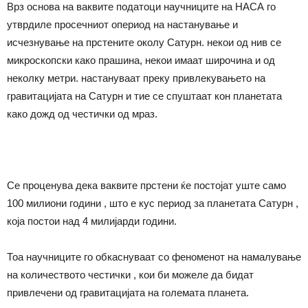
Врз основа на ваквите податоци научниците на НАСА го
утврдиле просечниот опериод на настанување и
исчезнување на прстените околу Сатурн. некои од нив се
микроскопски како прашина, некои имаат широчина и од
неколку метри. настануваат преку привлекувањето на
гравитацијата на Сатурн и тие се спуштаат кон планетата
како дожд од честички од мраз.
Се проценува дека ваквите прстени ќе постојат уште само
100 милиони години , што е кус период за планетата Сатурн ,
која постои над 4 милијарди години.
Тоа научниците го обкаснуваат со феноменот на намалување
на количеството честички , кои би можеле да бидат
привлечени од гравитацијата на големата планета.