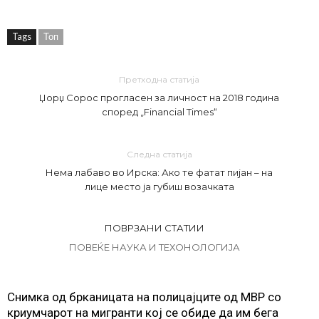
Tags
Топ
Претходна статија
Џорџ Сорос прогласен за личност на 2018 година
според „Financial Times“
Следна статија
Нема лабаво во Ирска: Ако те фатат пијан – на
лице место ја губиш возачката
ПОВРЗАНИ СТАТИИ
ПОВЕЌЕ НАУКА И ТЕХОНОЛОГИЈА
Снимка од брканицата на полицајците од МВР со
криумчарот на мигранти кој се обиде да им бега