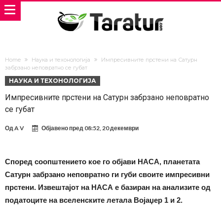
Home
Наука и техонологија
Импресивните прстени на Сатурн
забрзано неповратно се губат
НАУКА И ТЕХОНОЛОГИЈА
Импресивните прстени на Сатурн забрзано неповратно
се губат
Од
A V
Објавено пред
08:52, 20 декември
Според соопштението кое го објави НАСА, планетата
Сатурн забрзано неповратно ги губи своите импресивни
прстени. Извештајот на НАСА е базиран на анализите од
податоците на вселенските летала Војаџер 1 и 2.