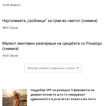
12:28, 28 август
Најголемата „гробница“ за гуми во светот (снимка)
08:47, 31 јули
Малиот емотивно реагираше на средбата со Роналдо
(снимка)
14:07, 26 јули
Вчитај повеќе поврзани статии
Најдобар SPF за розацеа: 5 фаворити на
дерматолозите што го смируваат
црвенилото и ја штитат кожата во лето