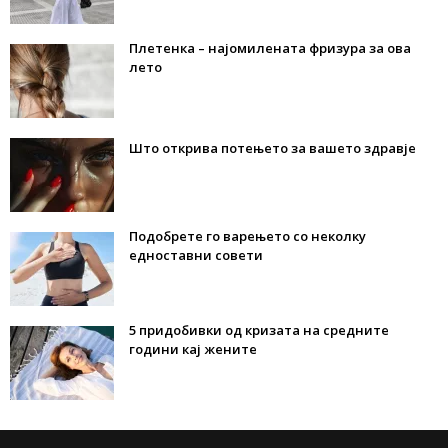
Плетенка – најомилената фризура за ова
лето
Што открива потењето за вашето здравје
Подобрете го варењето со неколку
едноставни совети
5 придобивки од кризата на средните
години кај жените