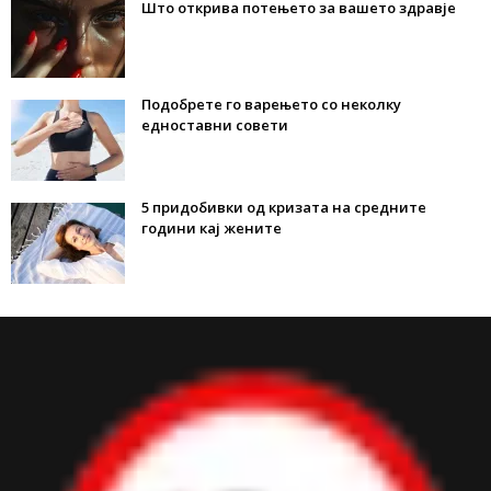
Што открива потењето за вашето здравје
Подобрете го варењето со неколку
едноставни совети
5 придобивки од кризата на средните
години кај жените