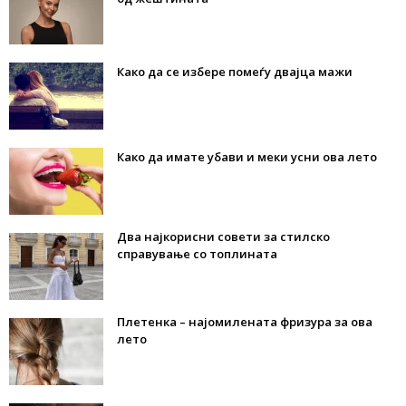
Како да се избере помеѓу двајца мажи
Како да имате убави и меки усни ова лето
Два најкорисни совети за стилско
справување со топлината
Плетенка – најомилената фризура за ова
лето