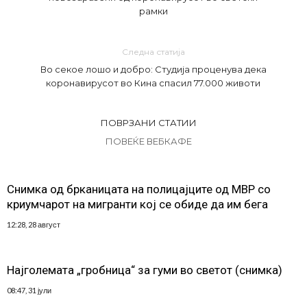
рамки
Следна статија
Во секое лошо и добро: Студија проценува дека
коронавирусот во Кина спасил 77.000 животи
ПОВРЗАНИ СТАТИИ
ПОВЕЌЕ ВЕБКАФЕ
Снимка од брканицата на полицајците од МВР со
криумчарот на мигранти кој се обиде да им бега
12:28, 28 август
Најголемата „гробница“ за гуми во светот (снимка)
08:47, 31 јули