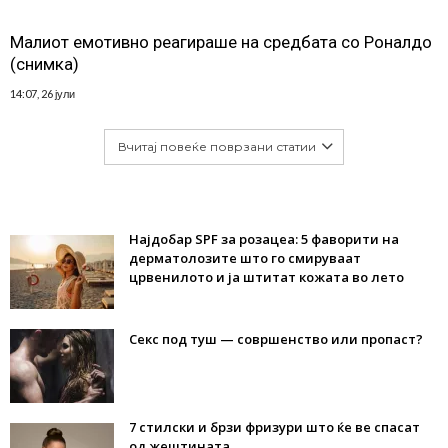
Малиот емотивно реагираше на средбата со Роналдо
(снимка)
14:07, 26 јули
Вчитај повеќе поврзани статии
Најдобар SPF за розацеа: 5 фаворити на
дерматолозите што го смируваат
црвенилото и ја штитат кожата во лето
Секс под туш — совршенство или пропаст?
7 стилски и брзи фризури што ќе ве спасат
од жештината