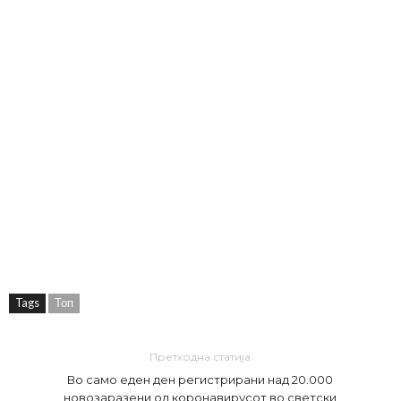
Tags
Топ
Претходна статија
Во само еден ден регистрирани над 20.000
новозаразени од коронавирусот во светски