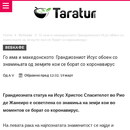
Home
Вебкафе
Го има и македонското: Грандиозниот Исус обоен со
знамињата од земјите кои се борат со коронавирус
ВЕБКАФЕ
Го има и македонското: Грандиозниот Исус обоен со
знамињата од земјите кои се борат со коронавирус
Од
A V
Објавено пред
12:32, 19 март
Грандиозната статуа на Исус Христос Спасителот во Рио
де Жанеиро е осветлена со знамиња на земји кои во
моментов се борат со коронавирус.
На левата рака на најпознатата знаменитост се најде и